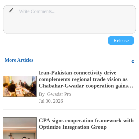
Release
More Articles
Iran-Pakistan connectivity drive
complements regional trade vision as
Chabahar-Gwadar cooperation gains
momentum alongside China's BRI
By 
Gwadar Pro
network
Jul 30, 2026
GPA signs cooperation framework with
Optimize Integration Group