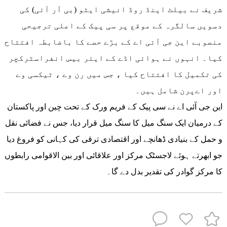
شریف نے بیلٹ اینڈ روڈ انیشی ایٹو (بی آر آئی) کی
دسویں سالگرہ کے موقع پر سی پیک کے اعلی ترجیحی
منصوبے این جی آئی اے کے بڑے حصے کا باضابطہ افتتاح
کیا۔ انہوں نے ہوائی اڈے کے ایئر بیس انفراسٹرکچر
کی تکمیل کا افتتاح کیا ، جس میں رن وے ، ٹیکسی وے
اور اےپرن شامل ہیں۔
این جی آئی اے نے سی پیک کے فریم ورک کے تحت چین اور پاکستان
کے درمیان ایک سنگ میل کا سنگ میل قرار دیا، جس نے فضائی نقل
و حمل کے بنیادی ڈھانچے اور اقتصادی ترقی کی کہانی کو فروغ دیا
جو ابھرتے ہوئے لاجسٹک مرکز اور علاقائی اور بین الاقوامی رابطوں
کا مرکز گوادر کی تقدیر بدل دے گا۔