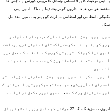
یہ اپنی نوعیت کا پہلا انسانی وسائل کا تربیتی کورس ہے جس کا
مقصد عوامی عہدے داروں کو تربیت دینا ہے تاکہ انہیں اپنی
تکنیکی، انتظامی اور انتظامی مہارت کو بہتر بنانے میں مدد مل
سکے۔
سول ایوی ایشن اتھارٹی کے ایک عہدیدار نے گوادر
پرو کو بتایا کہ حکومت پاکستان نے کوئی خرچ برداشت
نہیں کیا کیونکہ تربیتی کورس کے انعقاد کے عمل میں
آنے والے تمام اخراجات چین کی مدد سے انجام دیئے
گئے ہیں۔
انہوں نے کہا کہ سول ایوی ایشن اتھارٹی کے زیادہ تر
افسران نے آپریشن، مینجمنٹ، سیکیورٹی، انجینئرنگ
اور مکینیکل ورک کے شعبے میں کورس مکمل کر لیا ہے۔
انہوں نے مزید کہا کہ 27 جولائی کو سابق وزیر اعظم شہباز