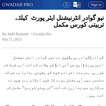
GWADAR PRO
Sign in
نیو گوادر انٹرنیشنل ایئر پورٹ کیلئے
تربیتی کورس مکمل
By Staff Reporter   | 
Gwadar Pro
Sep 11, 2023
گوادر (گوادر پرو)چین نے نیو گوادر انٹرنیشنل
ائیرپورٹ (این جی آئی اے) کو چلانے کے لئے اہم شرط کے
طور پر ہنرمند افرادی قوت کو یقینی بنایا ہے جس کے
ستمبر میں آپریشنل ہونے کا قوی امکان ہے، چین نے
سرکاری عہدیداروں کے لئے "تربیتی کورسز" مکمل کر
لئے ہیں۔