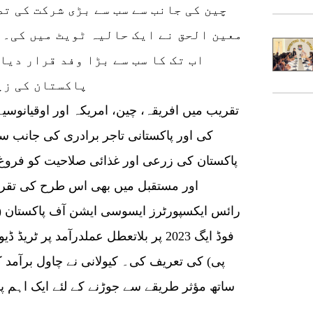
چین کی جانب سے سب سے بڑی شرکت کی ت
معین الحق نے ایک حالیہ ٹویٹ میں کی۔ 
اب تک کا سب سے بڑا وفد قرار دیا
پاکستان کی زی
کی اور پاکستانی تاجر برادری کی جانب س
پاکستان کی زرعی اور غذائی صلاحیت کو فروغ دی
اور مستقبل میں بھی اس طرح کی تقری
رائس ایکسپورٹرز ایسوسی ایشن آف پاکستان (ری
فوڈ ایگ 2023 پر بلاتعطل عملدرآمد پر ٹ
پی) کی تعریف کی۔ کیولانی نے چاول برآمد کن
ساتھ مؤثر طریقے سے جوڑنے کے لئے ایک اہم پ