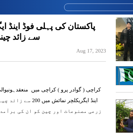
سے زائد چی
Aug 17, 2023
کراچی ( گوادر پرو ) کراچی میں منعقدہونیوالی
اینڈ ایگریکلچر نمائ
زرعی مصنوعات اور چین کو ان کی برآمدا