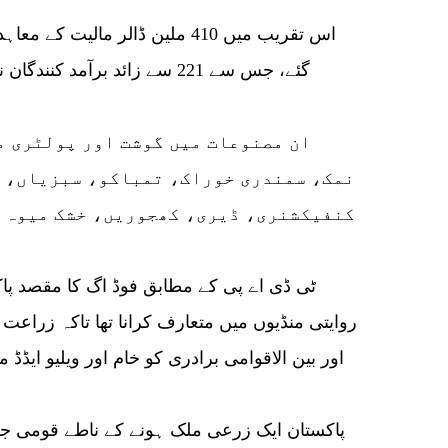
ان مصنوعات میں گوشت اور پولٹری 
نمک، سمندری خوراک، تمباکو، سبزیاں، م
کنفیکشنری، ڈیری، کھجوریں، خشک میوہ ج
روایتی منڈیوں میں متعارف کرانا تھا تاکہ زراعت
اور بین الاقوامی برادری کو خام اور ویلیو ایڈڈ 