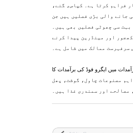
ی کو روزگار فراہم کرتا ہے۔ کپاس، گنے،
ی جانے والی بڑی فصلیں ہیں جن
بہت سی چھوٹی فصلیں بھی ہیں۔
کھجور اور مینڈرین پیدا کرنے
 سرفہرست ممالک میں شامل ہے۔
مدات میں ایگرو فوڈ کی برآمدات کا
لی اہم مصنوعات چاول، گوشت، پھل
 مصالحے اور سمندری غذا ہیں۔