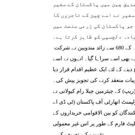
صدیق چین میں پاکستان کے سفیر
سفیر نے اسے چین کے تاجروں کا
 جو پاکستان کی زرعی صنعت میں
ادہ دلچسپی کو ظاہر کرتا ہے۔
تقریب میں افریقہ، چین، امریکہ اور اوقیانوسیہ کے 680 سے زائد مندوبین نے شرکت
ے بھی اسے سراہا گیا۔ انہوں نے اسے
نے کے لئے ایک عظیم اقدام قرار دیا
بات منعقد کرنے کی تجویز پیش کی۔
پ) کے چیئرمین چیلا رام کیولانی نے
ریڈ ڈیولپمنٹ اتھارٹی آف پاکستان (ٹی ڈی اے
ندگان کو بین الاقوامی خریداروں کے
لیٹ فارم کے طور پر اس غیر معمولی
تقریب کی تعریف کی۔