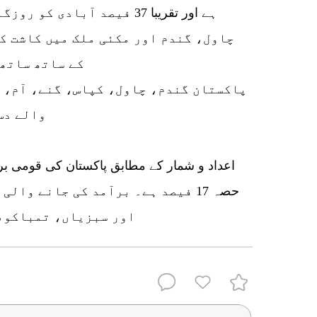
ہے اور تقریبا 37 فیصد آباد
چاول، گندم اور مکئی ملک میں کاشت ک
کے ساتھ ساتھ 
پاکستان گندم، چاول، کپاس، گنے، آم، 
والے دس
اعداد و شمار کے مطابق پاکستان کی قومی برآ
حصہ 17 فیصد ہے۔ برآمد کی جانے وا
اور سبزیاں، تمباکو،