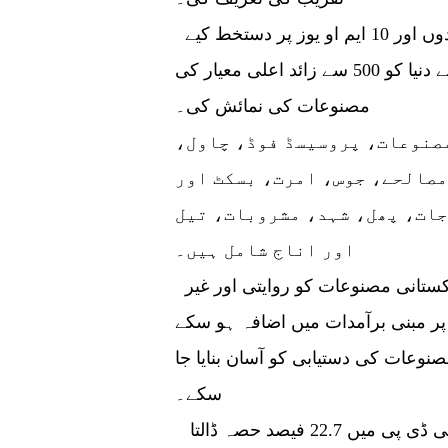
اس تقریب میں 410 ملین ڈالر مالیت کے معاہدوں اور 10 ایم او یوز پر دستخط کیے
گئے، جس سے 221 سے زائد برآمد کنندگان نے دنیا کو 500 سے زائد اعلی معیار کی
مصنوعات کی نمائش کی۔
مصنوعات، پروسیسڈ فوڈ، چاول،
صالحے، جوس، امرت، بسکٹ اور
ات، پھل، شہد، مشروبات، تیل
اور اناج شامل ہیں۔
ٹی ڈی اے پی کے مطابق فوڈ اگ کا مقصد پاکستانی مصنوعات کو روایتی اور غیر
 پر مبنی برآمدات میں اضافہ ہو سکے
مصنوعات کی دستیابی کو آسان بنایا جا
سکے۔
پاکستان ایک زرعی ملک ہونے کے ناطے قومی جی ڈی پی میں 22.7 فیصد حصہ ڈالتا