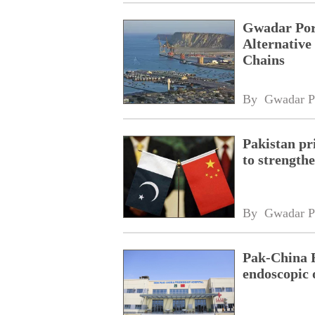
Gwadar Por
Alternative
Chains
By 
Gwadar P
Pakistan pri
to strength
By 
Gwadar P
Pak-China F
endoscopic 