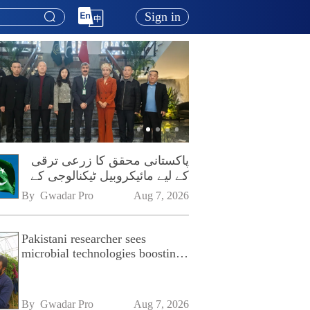
Sign in
پاکستانی محقق کا زرعی ترقی
کے لیے مائیکروبیل ٹیکنالوجی کے
فروغ پر زور
By 
Gwadar Pro
Aug 7, 2026
Pakistani researcher sees
microbial technologies boosting
Pakistan's agriculture
By 
Gwadar Pro
Aug 7, 2026