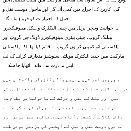
گی، کاربن کے اخراج میں کمی آئے گی اور ماحول دوست نقل و
حمل کے اختیارات کو فروغ ملے گا۔
یہ جوائنٹ وینچر اپریل میں چینی الیکٹرک وہیکل مینوفیکچرر
بینلنگ گروپ، چینی بیٹری مینوفیکچرر ڈونگ جن گروپ اور
پاکستانی آٹو کمپنی کراؤن گروپ نے قائم کیا تھا تاکہ پاکستانی
مارکیٹ میں جدید الیکٹرک موبلٹی سلوشنز متعارف کرانے کے لیے
اپنی مہارت سے فائدہ اٹھایا جا سکے۔
دو پہیوں اور تین پہیوں والی گاڑیاں پاکستان میں
عوامی نقل و حمل کے لئے بڑے پیمانے پر استعمال ہوتی
ہیں اور ملک کے نقل و حرکت کے ماحولیاتی نظام کا
ایک اہم حصہ ہیں۔ توقع ہے کہ یہاں تیار کی جانے
والی گاڑیاں گنجان آباد شہری علاقوں میں موثر اور
ماحول دوست نقل و حمل کے آپشنز کی بڑھتی ہوئی طلب