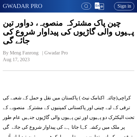
GWADAR PRO
Sign in
چین پاک مشترکہ منصوبہ، دواور تین
پہیوں والی گاڑیوں کی پیداوار شروع کی
جائے گی
By Meng Fanrong   | 
Gwadar Pro
Aug 17, 2023
کراچی(چائنہ اکنامک نیٹ ) پاکستان میں نقل و حمل کے شعبے کی
ترقی کے لیے چینی اور پاکستانی کمپنیوں کے مشترکہ منصوبے کے
تحت الیکٹرک دو پہیوں اور تین پہیوں والی گاڑیوں جنہیں عام طور
پر ملک میں رکشہ کہا جاتا ہے کی پیداوار شروع کی جائے گی
توقع ہے کہ اس تعاون سے مقامی مارکیٹ میں مثبت تبدیلیاں آئیں