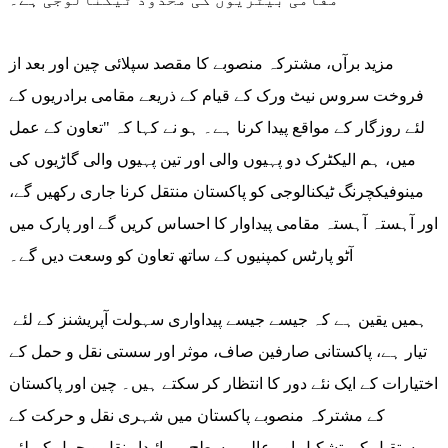
مزید برآں، مشترکہ منصوبے کا مقصد سپلائی چین اور بعد از
فروخت سروس نیٹ ورک کے قیام کے ذریعے مقامی برادریوں کے
لئے روزگار کے مواقع پیدا کرنا ہے۔ ہو نے کہا کہ "تعاون کے عمل
میں، ہم الیکٹرک دو پہیوں والی اور تین پہیوں والی گاڑیوں کی
مینوفیکچرنگ ٹیکنالوجی کو پاکستان منتقل کرنا جاری رکھیں گے،
اور آہستہ آہستہ مقامی پیداوار کا احساس کریں گے اور پارک میں
آٹو پارٹس کمپنیوں کے ساتھ تعاون کو وسعت دیں گے۔
ہمیں یقین ہے کہ جیسے جیسے پیداواری سہولت آپریشنز کے لئے
تیار ہے، پاکستانی صارفین صاف، موثر اور سستی نقل و حمل کے
اختیارات کے ایک نئے دور کا انتظار کر سکتے ہیں۔ چین اور پاکستان
کے مشترکہ منصوبے پاکستان میں شہری نقل و حرکت کے
مستقبل کی تشکیل اور عالمی سطح پر پائیدار نقل و حمل کے لئے