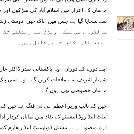
مہمان کے اعزاز میں اسلام آباد کی سڑکوں اور مخ
سالگرہ ، سی پیک ویژن سے ریئلٹی تک ت
استقبالیہ کلمات بھی شامل ہیں۔
اپنے دورے کے دوران وہ پاکستانی صدر ڈاکٹر عا
شہباز شریف سے ملاقات کریں گے۔ وہ سی پیک
مہمان خصوصی بھی ہوں گے۔
چین کے نائب وزیر اعظم ہی لی فنگ نے چین کے بی
بیلٹ اینڈ روڈ انیشیٹو کے نفاذ میں نمایاں کردار 