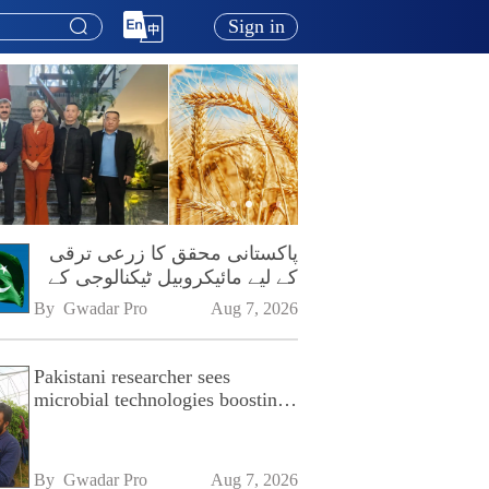
Sign in
پاکستانی محقق کا زرعی ترقی
کے لیے مائیکروبیل ٹیکنالوجی کے
فروغ پر زور
By 
Gwadar Pro
Aug 7, 2026
Pakistani researcher sees
microbial technologies boosting
Pakistan's agriculture
By 
Gwadar Pro
Aug 7, 2026