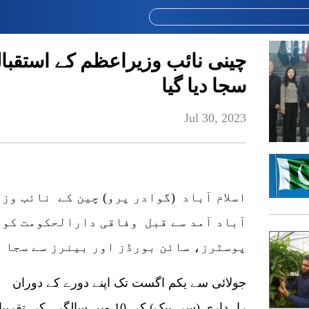
چینی نائب وزیراعظم کے استقبال 
سجا دیا گیا
Jul 30, 2023
اسلام آباد (گوادر پرو) چین کے نائب وزی
آباد آمد سے قبل وفاقی دارالحکومت کو 
پوسٹرز، سائن بورڈز اور بینرز سے سجا د
راہداری (سی پیک) کی 10 ویں سا