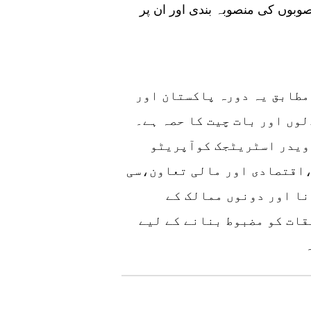
وبوں کی منصوبہ بندی اور ان پر
مطابق یہ دورہ پاکستان اور
لوں اور بات چیت کا حصہ ہے۔
 ویدر اسٹریٹجک کوآپریٹو
،اقتصادی اور مالی تعاون،سی
نا اور دونوں ممالک کے
ات کو مضبوط بنانے کے لیے