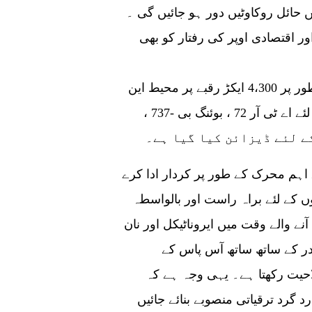
ائل روکاوٹیں دور ہو جائیں گی ۔
ر اقتصادی اوپر کی رفتار کو بھی
پاکستان کے دوسرے سب سے بڑے ہوائی اڈے کے طور پر 4،300 ایکڑ رقبے پر محیط این
جی آئی اے کو مقامی اور بین الاقوامی روٹس کے لئے اے ٹی آر 72 ، بوئنگ بی -737 ،
 اہم محرک کے طور پر کردار ادا کرے
وں کے لئے براہ راست اور بالواسطہ
نے والے وقت میں ایروناٹیکل اور نان
در کے ساتھ ساتھ آس پاس کے
احیت رکھتا ہے۔ یہی وجہ ہے کہ
د گرد ترقیاتی منصوبے بنائے جائیں