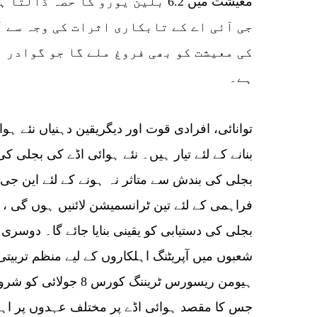
معیشت میں 6.2 بلین یورو کا حصہ ڈ
جی آئی اے کے تابکاری اثرات کی وجہ سے 
کی معیشت کو بھی فروغ ملے گا جو گوادر 
ہے۔
بنانے کے لئے تیار ہیں۔ نئے ہوائی اڈے کی بجلی 
بجلی کی بندش سے متاثر نہ ہونے کے لئے این جی
بجلی کی دستیابی کو یقینی بنایا جائے گا۔ دوسری
شعبوں میں آپریٹنگ اہلکاروں کے لیے منظم تربیت
جس کا مقصد ہوائی اڈے پر مختلف عہدوں پر اہلکا