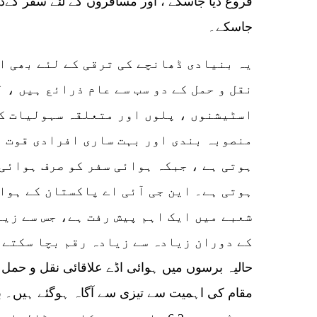
فروغ دیا جاسکے ، اور مسافروں کے لئے سفر کےد
جاسکے۔
یہ بنیادی ڈھانچے کی ترقی کے لئے بھی ا
نقل و حمل کے دو سب سے عام ذرائع ہیں ، 
اسٹیشنوں ، پلوں اور متعلقہ سہولیات کو
منصوبہ بندی اور بہت ساری افرادی قوت ا
ہوتی ہے ، جبکہ ہوائی سفر کو صرف ہوائی
ہوتی ہے۔ این جی آئی اے پاکستان کے ہوا
شعبے میں ایک اہم پیش رفت ہے، جس سے زی
کے دوران زیادہ سے زیادہ رقم بچا سکتے 
حالیہ برسوں میں ہوائی اڈے علاقائی نقل و حمل 
مقام کی اہمیت سے تیزی سے آگاہ ہوگئے ہیں۔ ب