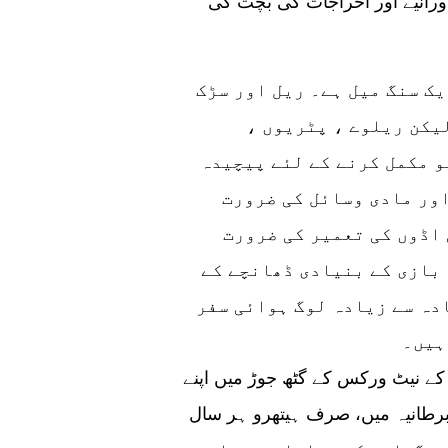
ورانیے اور اخراجات کی بچت کی
یک سنگ میل ہے۔ ریل اور سڑک
لیکن ریلوے ، پٹریوں ،
 مکمل کرنے کے لئے پیچیدہ
ور مادی وسائل کی ضرورت
 اڈوں کی تعمیر کی ضرورت
 بازی کے بنیادی ڈھانچے کے
ادہ سے زیادہ لوگ ہوائی سفر
ہیں۔
کے نیٹ ورکس کے گٹھ جوڑ میں اپنے
رطانیہ میں، صرف ہیتھرو ہر سال