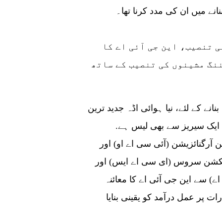
انے میں ان کی مدد کرنا تھا۔
دریں اثنا جدید ترین سیکیورٹی فیچرز کی تنصیب، این جی آئی اے کا
ننگ مشینوں کی تنصیب کے ساتھ
نے کے لئے، نیا ہوائی اڈہ جدید ترین
ایک سیریز سے بھی لیس ہے.
 آرگنائزیشن (آئی سی اے او) اور
ایکشن سروس (ای سی اے ایس) اور
) سے این جی آئی اے کا معائنہ
ات پر عمل درآمد کو یقینی بنایا