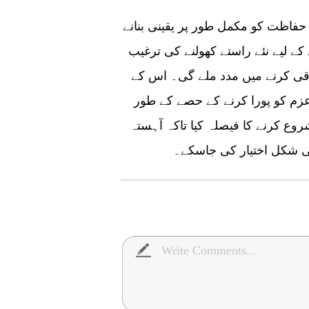
 حفاظت کو مکمل طور پر یقینی بنانے
ے کے لیے نئے راستے کھولنے کی ترغیب
ی کرنے میں مدد ملے گی۔ اس کے
 عزم کو پورا کرنے کے حصے کے طور
شروع کرنے کا فیصلہ کیا تاکہ آہستہ
ی شکل اختیار کی جاسکے۔