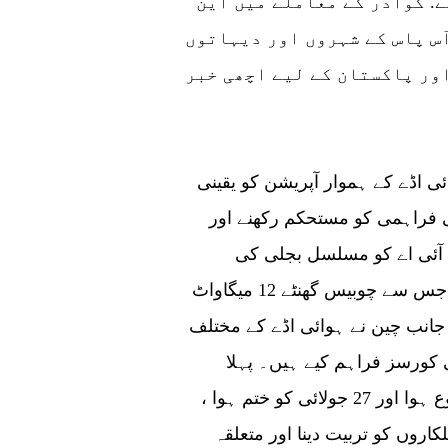
التا ہے. گوادر کے معاملے میں این
آس پاس کے شہروں اور دیہاتوں
اور پاکستان کے لیے اچھی خبر
توانائی، افرادی قوت اور دیگریقین دہنیاں نئے ہوائی اڈے کے ہموار آپریشن کو یقینی
کی فراہمی کو مستحکم رکھنے اور
 آئی اے کو مسلسل بجلی کی
فراہمی کے لئے تین ٹرانسمیشن لائنیں ہوں گی ، جس سے چوبیس گھنٹے 12 میگاواٹ
 جانب چین نے ہوائی اڈے کے مختلف
ی کورسز فراہم کیے ہیں۔ پہلا
ہیومن ریسورس ٹریننگ کورس 8 جولائی کو شروع ہوا اور 27 جولائی کو ختم ہوا ،
روں کو تربیت دینا اور متعلقہ