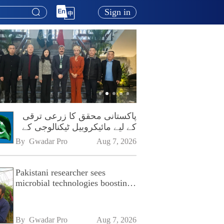
Sign in
پاکستانی محقق کا زرعی ترقی
کے لیے مائیکروبیل ٹیکنالوجی کے
فروغ پر زور
By 
Gwadar Pro
Aug 7, 2026
Pakistani researcher sees
microbial technologies boosting
Pakistan's agriculture
By 
Gwadar Pro
Aug 7, 2026