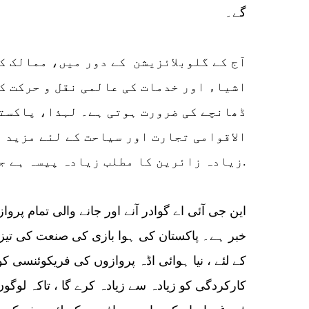
گے۔
آج کے گلوبلائزیشن کے دور میں، ممالک ک
اشیاء اور خدمات کی عالمی نقل و حرکت ک
ڈھانچے کی ضرورت ہوتی ہے۔ لہذا، پاکستا
الاقوامی تجارت اور سیاحت کے لئے مزید م
زیادہ زائرین کا مطلب زیادہ پیسہ ہے جو مقامی معیشت کیلئے موثر ہے.
این جی آئی اے گوادر آنے اور جانے والی تمام پروا
خبر ہے۔ پاکستان کی ہوا بازی کی صنعت کی تیز ت
کے لئے ، نیا ہوائی اڈہ پروازوں کی فریکوئنسی کو 
کارکردگی کو زیادہ سے زیادہ کرے گا ، تاکہ لوگوں