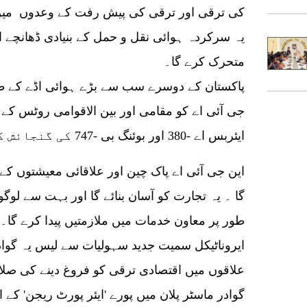
کی ترقی اور ترقی کی پیش رفت کے وعدوں میں ح
یہ سرکردہ ہوائی نقل و حمل کے بنیادی ڈھانچے او
متحرک کرے گا۔
ایئربس اے -380 اور بوئنگ بی -747 کی گنجائش کے لئے ڈیزائن کیا گیا ہے۔
این جی آئی اے پاک چین اور علاقائی معیشتوں کے
گا ۔ یہ تجارت کو آسان بنائے گا اور بہت سے لوگ
طور پر معاون خدمات میں ملازمتیں پیدا کرے گا۔ آ
ایروناٹیکل سمیت جدید سہولیات سے لیس یہ گوا
علاقوں میں اقتصادی ترقی کو فروغ دینے کی صل
گوادر ماسٹر پلان میں پورے 'ایئر پورٹ ریجن' کے ار