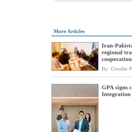
More Articles
Iran-Pakist
regional tr
cooperatio
network
By 
Gwadar P
GPA signs 
Integratio