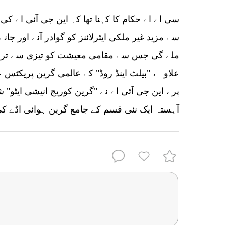
سی اے اے حکام کا کہنا تھا کہ این جی آئی اے کی
سے مزید غیر ملکی ایئرلائنز کو گوادر آنے اور جان
ملے گی جس سے مقامی معیشت کو تیزی سے ترق
علاوہ ، "بیلٹ اینڈ روڈ" کے عالمی گرین پریکٹس
پر ، این جی آئی اے نے "گرین کوریج انیشی ایٹو" 
آہستہ ایک نئی قسم کے جامع گرین ہوائی اڈے ک