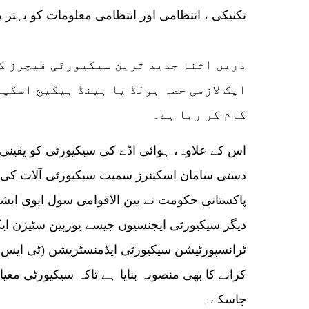
تکنیکی ، انتظامی اور انتظامی معلومات کو بہتر بن
ایک لازمی حصہ ہولڈ یا ہینڈ بیگیج اسکی
کام کر رہا ہے۔
اس کے علاوہ، ہوائی اڈے کی سیکیورٹی کو یقینی بنا
دستی سامان اسکینرز سمیت سیکیورٹی آلات کی 
پاکستانی حکومت نے بین الاقوامی سول ایوی ایشن
دیگر سیکیورٹی ایجنسیوں جیسے یورپین سٹیزن 
ٹرانسپورٹیشن سیکیورٹی ایڈمنسٹریشن (ٹی ایس اے
کرانے کا بھی منصوبہ بنایا ہے تاکہ سیکیورٹی معیار
جاسکے۔