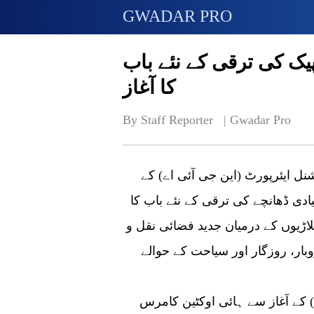
GWADAR PRO
پیک کی ترقی کے نئے باب
کا آغاز
By Staff Reporter   | 
Gwadar Pro
 گوادر انٹرنیشنل ایئرپورٹ (این جی آئی اے) کے
ادی ڈھانچے کی ترقی کے نئے باب کا
لاڑیوں کے درمیان جدید فضائی نقل و
بار، روزگار اور سیاحت کے حوالے
ے) کے آغاز سے ہائی اوکٹین کامرس