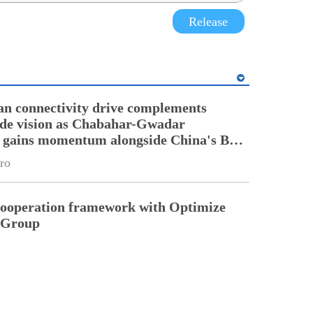
Release
an connectivity drive complements
ade vision as Chabahar-Gwadar
n gains momentum alongside China's BRI
ro
cooperation framework with Optimize
n Group