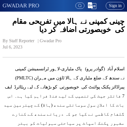
GWADAR PRO
Sign in
چینی کمپنی نے ہالا میں تفریحی مقام
کی خوبصورتی اضافہ کر دیا
By Staff Reporter   | 
Gwadar Pro
Jul 6, 2023
اسلام آباد (گوادر پرو) پاک مٹیاری-لاہور ٹرانسمیشن کمپنی
(PMLTC) نے سندھ کے ضلع مٹیاری کے ہالا ٹاؤن میں مہران
پیراڈائز پکنک پوائنٹ کی خوبصورتی کو بڑھانے کے لیے ریٹائرڈ ایف
7 فائٹر جیٹ کی تنصیب کے لیے فنڈ فراہم کیا ہے۔ اس
بات کا اعلان سول سوسائٹی سندھ (ہالا) کے چیئرمین سید
گلفام کاظمی نے کیا جو کہ دریائے سندھ کے کنارے
مشہور پکنک اسپاٹ پر سیاحتی سہولیات کو بہتر