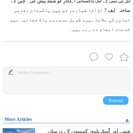
ایل ٹی سی کے ایک پاکستانی اہلکار کو شیلڈ پیش کی۔ چین کے
ساختہ ایف 7 لڑاکا طیارے، جو چین پاکستان دفاعی
تعاون کی علامت ہیں، طویل عرصے سے پاک فضائیہ میں
خدمات انجام دے رہے ہیں۔
Release
More Articles
چینی اور آسٹریلوی کمپنیوں کے درمیان