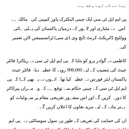
بنانے کے لیے وقف ہے۔
پی ایم ایل ٹی سی ایک چینی الیکٹرک پاور کمپنی کی مالک ہے
اس نے مٹیاری اور لاہور کے درمیان پاکستان کی پہلی ہائی
وولٹیج ڈائریکٹ کرنٹ (ایچ وی ڈی سی) ٹرانسمیشن لائن تعمیر
کی۔
کاظمی نے گوادر پرو کو بتایا کہ پی ایم ایل ٹی سی نے ریٹائرڈ فائٹر
جیٹ کی تنصیب کے لیے 900,000 روپے کا عطیہ دیا، فائٹر جیٹ
پاکستان ایئر فورس نے عطیہ کیا تھا۔ انہوں نے یہ بھی کہا کہ پی
ایم ایل ٹی سی کے چینی حکام سے توقع ہے کہ وہ مہران پیراڈائز
کا دورہ کریں گے اور اس مشہور تفریحی مقام پر سہولیات کو
بہتر بنانے کے لیے مزید تعاون کا اعلان کریں گے۔
ان کی حمایت کی تعریف کے طور پر، سول سوسائٹی نے پی ایم