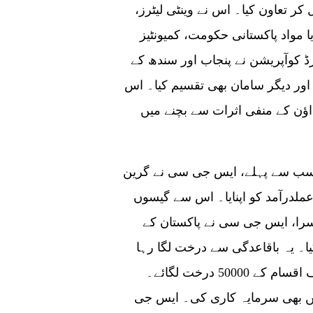
ر تعاون کیا۔ اس نے وینٹی لیٹرز،
ا مواد پاکستانی حکومت، کمیونٹیز
رڈ کوآپریشن نے پنجاب اور سندھ کے
قات میں 40 ٹن چاول، آٹا اور دیگر سامان بھی تقسیم کیا۔ اس
وڈ-19 کے دوران لاک ڈاؤن کے منفی اثرات سے بچنے میں
۔ سب سے پہلے، ایس جی سی نے گرین
عملدرآمد کو اپنایا۔ اس سے گیسوں
را، ایس جی سی نے پاکستان کے
یا۔ یہ باقاعدگی سے درخت لگا رہا
ہے۔ مارچ 2021 سے نومبر 2021 تک اس نے مختلف اقسام کے 50000 درخت لگائے۔
ں بھی سرمایہ کاری کی۔ ایس جی