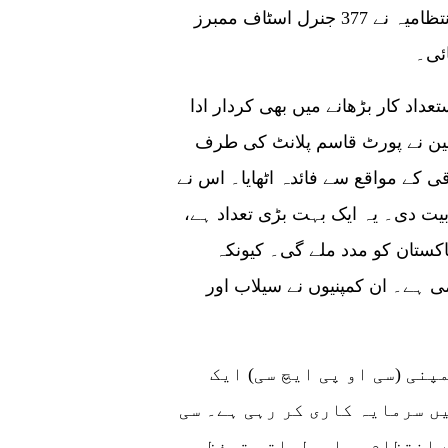
برآں،ہواینگ شنڈونگ روئی گروپ کے پلانٹ کی انتظامیہ نے 377 جنرل اسٹاف ممبرز
ائی۔
عداد کار بڑھانے میں بھی کردار ادا
 شمار سے پتہ چلتا ہے کہ 2600 ملازمین نے پورٹ قاسم پلانٹ کی طرف
کے مواقع سے فائدہ اٹھایا۔ اس نے
مبران کو تربیت دی۔ یہ ایک بہت بڑی تعداد ہے،
کستان کو مدد ملے گی۔ کیونکہ
می ہے۔ ان کمپنیوں نے سیلاب اور
نی (سی او پی ایچ سی) ایک
ں سرمایہ کاری کر رہی ہے۔ سی
ے انتظام، ماحولیاتی تحفظ