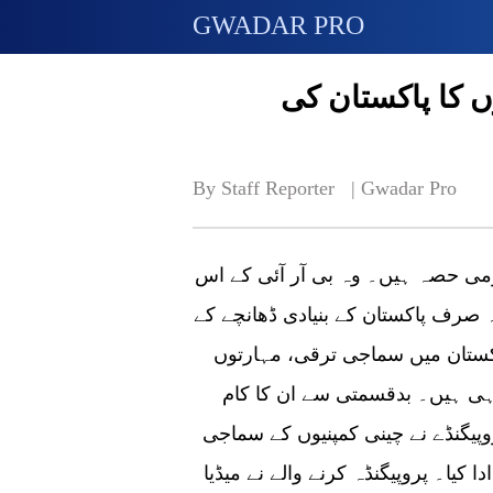
GWADAR PRO
کمپنیوں کا پاکستان کی
By Staff Reporter   | 
Gwadar Pro
لازمی حصہ ہیں۔ وہ بی آر آئی کے اس
صرف پاکستان کے بنیادی ڈھانچے کے
اکستان میں سماجی ترقی، مہارتوں
ہی ہیں۔ بدقسمتی سے ان کا کام
پیگنڈے نے چینی کمپنیوں کے سماجی
 کیا۔ پروپیگنڈہ کرنے والے نے میڈیا