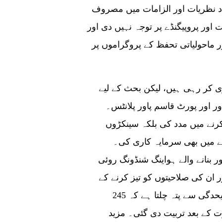
اد نظریات اور الزامات میں مصروف
اور پروپیگنڈے پر توجہ نہیں دی اور
 ماحولیاتی تحفظ کے پروگراموں پر
ی کر رہی ہیں، لیکن بحث کے لیے
ر اور پورٹ قاسم پاور پلانٹس۔
کرنے میں مدد کی بلکہ سینکڑوں
انے میں بھی سرمایہ کاری کی۔
 بنانے والے ہواینگ شنڈونگ روئی
نے اور ان کی صلاحیتوں کو تیز کرنے کے
لیے سرمایہ کاری کی۔ اعداد و شمار کی مزید علیحدگی سے پتہ چلتا ہے کہ 245
 کے بعد تربیت دی گئی۔ مزید