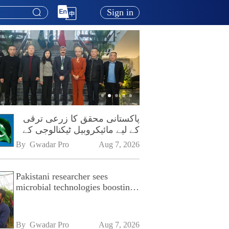
Sign in
پاکستانی محقق کا زرعی ترقی
کے لیے مائیکروبیل ٹیکنالوجی کے
فروغ پر زور
By 
Gwadar Pro
Aug 7, 2026
Pakistani researcher sees
microbial technologies boosting
Pakistan's agriculture
By 
Gwadar Pro
Aug 7, 2026