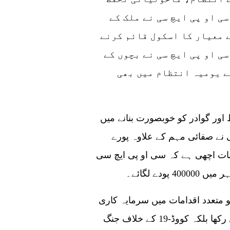
ی او پی ایچ سی نے ملک کے
ے معیار کا اسکول قائم کرنے
سی او پی ایچ سی نے بچوں کے
ے یومیہ انتظام میں بھی
اور گوادر کو خوبصورت بنانے میں
 نے صفائی مہم کے علاوہ پورے
 ہے۔ یہ بات اچھی ہے کہ سی او پی ایچ سی
دے لگائے۔
 متعدد اقدامات میں سرمایہ کاری
کر رہی ہے۔ کمپنی نے نہ صرف ملازمین کا خیال رکھا بلکہ کووڈ-19 کے خلاف جنگ