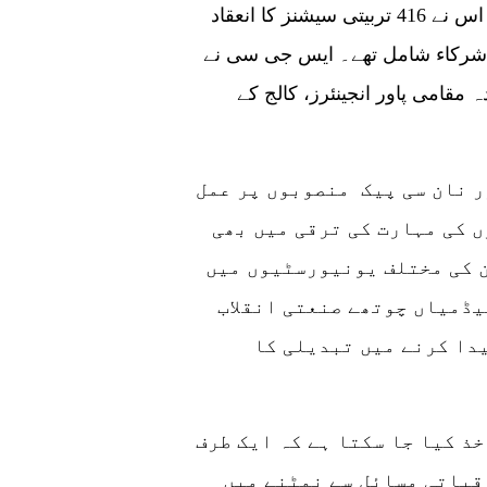
سی کی طرف سے اس بات کا اشتراک کیا گیا کہ اس نے 416 تربیتی سیشنز کا انعقاد
ا، جس میں آپریشن اور مینٹیننس ٹیم کے 6,240 شرکاء شامل تھے۔ ایس جی سی نے
رنٹ لائن ملازمین، 500 سے زیادہ مقامی پاور انجینئرز، کالج کے
 نان سی پیک منصوبوں پر عمل
 کی مہارت کی ترقی میں بھی
ن کی مختلف یونیورسٹیوں میں
یڈمیاں چوتھے صنعتی انقلاب
یدا کرنے میں تبدیلی کا
خذ کیا جا سکتا ہے کہ ایک طرف
قیاتی مسائل سے نمٹنے میں