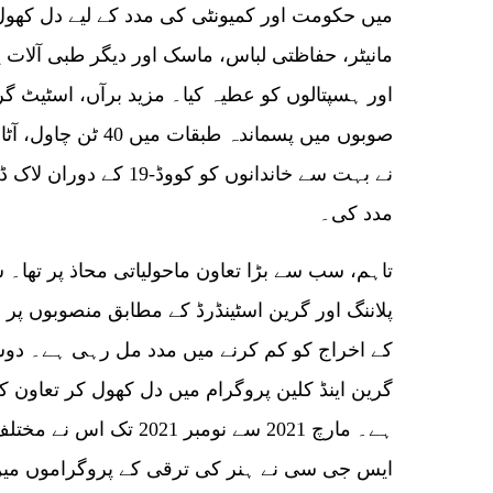
میں حکومت اور کمیونٹی کی مدد کے لیے دل کھول ک
مانیٹر، حفاظتی لباس، ماسک اور دیگر طبی آلات ی
اور ہسپتالوں کو عطیہ کیا۔ مزید برآں، اسٹیٹ گ
صوبوں میں پسماندہ طب
نے بہت سے خاندانوں کو کو
مدد کی۔
تاہم، سب سے بڑا تعاون ماحولیاتی محاذ پر تھا
پلاننگ اور گرین اسٹینڈرڈ کے مطابق منصوبوں پر 
کے اخراج کو کم کرنے میں مدد مل رہی ہے۔ دوس
گرین اینڈ کلین پروگرام میں دل کھول کر تعاون ک
ایس جی سی نے ہنر کی ترقی کے پروگراموں می