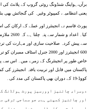
یعنی انتظامیہ، کمپیوٹر وغیرہ کی گنجائش بھی بن
پورٹ قاسم نے انجینئرز اور عملے کے ارکان کی است
کیا۔ اعداد و
سے پیش کردہ صلاحیت سازی اور مہارت کی ترقی 
600 انجینئرز اور 2000 جنرل اسٹاف م
خاص طور پر انجینئرنگ کے زمرے میں۔ اس سے پا
پاکستان میں قابل اور تربیت یافتہ انجینئرز کی ک
کووڈ-19 کے دوران بھی پاکستان کی مدد کی۔
دوسرا، چائنیز اوورسیز پورٹ ہولڈنگ کمپ
اور چائنیز کمپنی ہے، جو سماجی ترقی می
او پی ایچ سی کا بڑا حصہ تعلیم، فضلہ ک