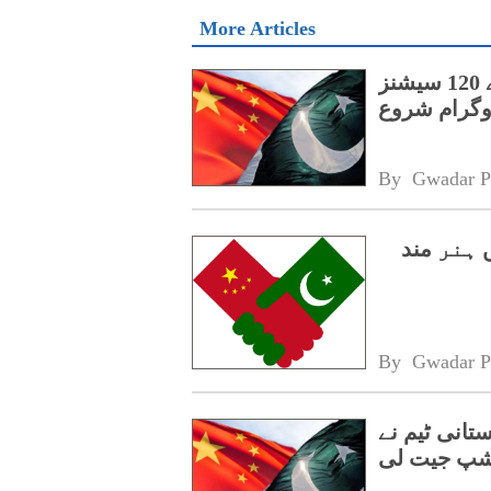
More Articles
پنجاب کے اسپیشل پروٹیکشن یونٹ کے لیے 120 سیشنز
روگرام شروع
By 
Gwadar P
میں ہنر مند
By 
Gwadar P
تانی ٹیم نے
شپ جیت لی