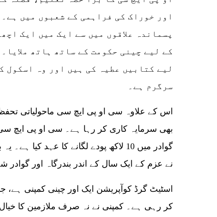
اور خوراک کی فراہمی کے شعبوں میں ہے۔ س
پسماندہ علاقوں میں سے ایک میں ایک اچھ
کے لیے چینی حکومت کے ساتھ ہاتھ ملایا۔ 
لیے کتابیں عطیہ کی ہیں اور وہ اسکول ک
سرگرم ہے۔
اس کے علاوہ سی او پی ایچ سی ماحولیاتی تحفظ 
بھی سرمایہ کاری کر رہا ہے۔ سی او پی ایچ سی
گوادر میں 10 لاکھ پودے لگانے کا عہد کیا
نے عزم کے ایک سال کے اندر بندرگاہ اور گوادر شہر میں 400000 پو
اسٹیٹ گرڈ کوآپریشن ایک اور چینی کمپنی ہے، جو