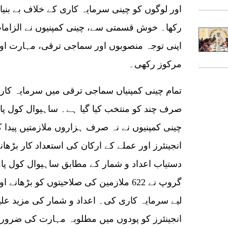
اور لوگوں کو چینی سرمایہ کاری کے خلاف بے بنی
رکھا۔ خوش قسمتی سے، چینی کمپنیوں نے الزامات 
اپنی توجہ منصوبوں اور سماجی ترقی، مہارت اور
مرکوز رکھی۔
تمام چینی کمپنیاں سماجی ترقی میں سرمایہ کار
صرف چند کو منتخب کیا گیا ہے۔ ساہیوال کول پاو
چینی کمپنیوں نے نہ صرف ہزاروں ملازمتیں پیدا 
انجینئرز اور عملے کے ارکان کی استعداد کار بڑھ
دستیاب اعداد و شمار کے مطابق ساہیوال کول پاور
گروپ نے 622 ملازمین کی صلاحیتوں کو بڑھا
انجینئرز کو پودوں میں مطلوبہ مہارت کی ضرورت