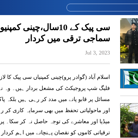
سی پیک کے 10سال،چینی 
سماجی ترقی میں کردار
Jul 3, 2023
اسلام آباد (گوادر پرو)چینی کمپنیاں سی پیک کا 
فلیگ شپ پروجیکٹ کی مشعل بردار ہیں۔ وہ نہ 
مسائل پر قابو پانے میں مدد کر رہی ہیں بلکہ پ
اور ماحولیاتی تحفظ میں بھی سرمایہ کاری کر ر
میڈیا اور معاشرے کی توجہ حاصل نہ کر سکا۔ پرو
ترقیاتی کاموں کو نقصان پہنچانے میں اہم کردار ادا