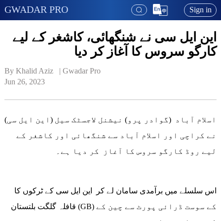
GWADAR PRO
Sign in
این ایل سی نے شنگھائی، کاشغر کے لیے
کارگو سروس کا آغاز کر دیا
By Khalid Aziz   | 
Gwadar Pro
Jun 26, 2023
اسلام آباد (گوادر پرو) نیشنل لاجسٹک سیل (این ایل سی)
نے کراچی اور اسلام آباد سے شنگھائی اور کاشغر کے
لیے روڈ کارگو سروس کا آغاز کر دیا ہے۔
اس سلسلے میں برآمدی سامان لے کر این ایل سی کے ٹرکوں کا
قافلہ گلگت بلتستان (GB) کے سوست ڈرائی پورٹ سے چین کے