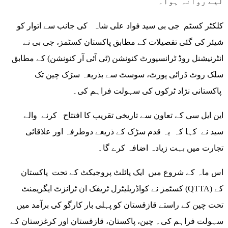
لیے روانہ ہوا۔
کلکٹر کسٹم جی بی سید فواد علی شاہ کی جانب سے اتوار کو
شیئر کی گئی تفصیلات کے مطابق پاکستان کسٹمز، جی بی نے
انٹرنیشنل روڈ ٹرانسپورٹ کنونشن (ٹی آئی آر کنونشن) کے مطابق
سلک روٹ ڈرائی پورٹ، سوسٹ سے بذریعہ سڑک چین تک
پاکستانی نژاد ٹرکوں کی سہولت فراہم کی۔
این ایل سی کے تعاون سے تاریخی تقریب کا افتتاح کرنے والے
سید نے کہا کہ یہ قدم سڑک کے ذریعے دوطرفہ اور علاقائی
تجارت میں بہت زیادہ اضافہ کرے گا۔
اس ماہ کے شروع میں ایک پائلٹ پروجیکٹ کے تحت پاکستان
کسٹمز نے کواڈریلیٹرل ٹریفک ان ٹرانزٹ ایگریمنٹ (QTTA) کے
تحت چین کے راستے قازقستان کو پہلی بار کارگو کی برآمد میں
سہولت فراہم کی۔ چین، پاکستان، قازقستان اور کرغزستان کے