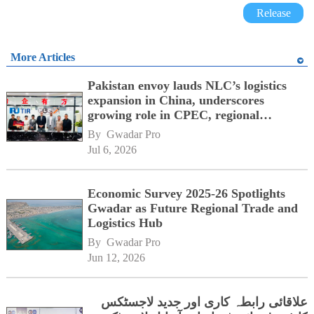
Release
More Articles
Pakistan envoy lauds NLC’s logistics
expansion in China, underscores
growing role in CPEC, regional
connectivity
By 
Gwadar Pro
Jul 6, 2026
Economic Survey 2025-26 Spotlights
Gwadar as Future Regional Trade and
Logistics Hub
By 
Gwadar Pro
Jun 12, 2026
علاقائی رابطہ کاری اور جدید لاجسٹکس