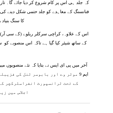
فنانسنگ کے معاہدے کو جلد حتمی شکل دینے کی 
کا سنگ بنیاد 
اس کے علاوہ، کراچی سرکلر ریلوے (کے سی آر) 
کے ساتھ شیئر کیا گیا ہے تاکہ اس منصوبے کو
آخر میں پی ای ایس نے بتایا کہ نئے منصوبوں میر
ایم 9 موٹر وے اور بابوسر ٹنل کی فزی
کے تحت ٹرانسپورٹ انفراسٹرکچر کے
اجلاس میں زیر