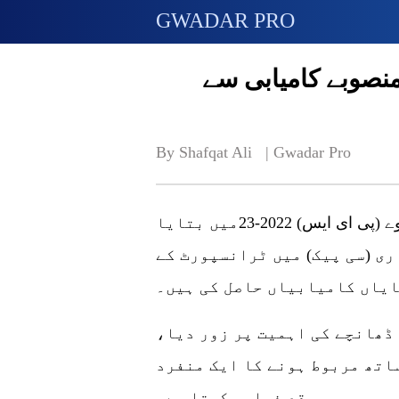
GWADAR PRO
نصوبے کامیابی سے
By Shafqat Ali   | 
Gwadar Pro
اسلام آباد (گوادر پرو) پاکستان اکنامک سروے (پی ای ایس) 2022-23میں بتایا
ی (سی پیک) میں ٹرانسپورٹ کے
ایاں کامیابیاں حاصل کی ہیں۔
 ڈھانچے کی اہمیت پر زور دیا،
اتھ مربوط ہونے کا ایک منفرد
موقع فراہم کرتا ہے۔