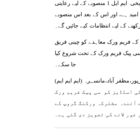
کہ جلد ہی اس پر کام شروع کر دیا جائے گا۔ تاریخی ایم ایل 1 منصوبے کے لیے رعایتی
امید ہے، اور اس کے بعد اس منصوبے
رکھنے کے لیے انتظامات کیے جائیں گے۔
کے فریم ورک معاہدے کو چینی فریق
 سی پیک فریم ورک کے تحت شروع کیا
جا سکے۔
پور،مظفر آباد،مانسہرہ (ایم ایم ایم)
بلٹی اسٹڈیز کو سی پیک فریم ورک
 آئندہ مشترکہ ورکنگ گروپ کے
 غور لانے کی تجویز دی گئی ہے۔