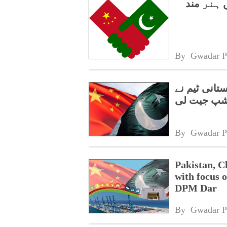
میں ہنر مند
By 
Gwadar P
تانی ٹیم نے
شپ جیت لی
By 
Gwadar P
Pakistan, C
with focus o
DPM Dar
By 
Gwadar P