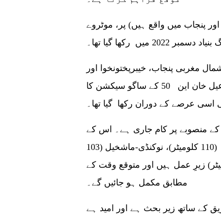
ور پنجاب میں واقع ہیں) پر، موٹروے
شمال مغربی پنجاب، خیبرپختونخوا اور
بلوچستان میں واقع منصوبے) پر، ڈیرہ اسماعیل خان این 50 کے ساگو سیکشن کا
ی اسی عرصے کے دوران رکھا گیا تھا۔
لاک سڑک کے منصوبے پر کام جاری ہے۔ اس کے
علاوہ دیگر منصوبے جیسے کہ خضدار-بسیمہ (110 کلومیٹر)، نوکنڈی-ماشخیل (103
اور ہوشاب-آواران ایم 8 (146 کلومیٹر) زیرِ عمل ہیں اور متوقع وقت کے
مطابق مکمل ہو جائیں گے۔
و-ژوب پروجیکٹ این 50 چینی فریق کے ساتھ زیر بحث ہے اور امید ہے