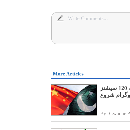
More Articles
پنجاب کے اسپیشل پروٹیکشن یونٹ کے لیے 120 سیشنز
روگرام شروع
By 
Gwadar P