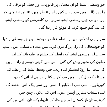
جو وسطی ایشیا کو ان مسائل پر قابو پانے اور خطے کو ترقی کی
راہ پر ڈالنے میں مدد دے سکیں۔ اس تناظر میں، 18 اور 19 مئی کو
ہونے والی چین-وسطی ایشیا سربراہی کانفرنس کو وسطی ایشیا
کے لیے گیم چینج کرنے کا موقع قرار دیا گیا۔
سربراہی اجلاس میں وہ تمام عناصر موجود ہیں جو وسطی ایشیا
کو خوشحالی کی راہ پر گامزن کرنے میں مدد دے سکتے ہیں۔ سب
سے پہلے، وسطی ایشیا کو رابطے کے چیلنج پر قابو پانے کے لیے
تعاون کی تجویز پیش کی گئی۔ اس میں کوئی دوسری رائے نہیں
کہ بیلٹ اینڈ روڈ انیشیٹو کے ذریعے چین وسط ایشیا کے رابطے کے
مسئلے کو حل کرنے میں مدد کر سکتا ہے۔ بی آر آئی کے دو
کوریڈور - سی سی اے ڈبلیو اے سی اور سی پیک اس مقصد کے
لیے دستیاب بہترین آپشن ہیں۔ اس کے علاوہ، چین چین-
کرغزستان-ازبکستان اور چین-تاجکستان-ازبکستان ہائی ویز کی