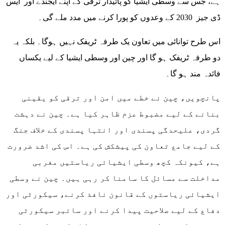
ہے، جس سے وسطی ایشیا کو پائیدار ترقی کے اپنے ایجنڈے اور ایس
ڈی جیز 2030 کے وعدوں کو پورا کرنے میں مدد ملے گی۔
اس طرح توانائی میں تعاون یک طرفہ ٹریفک نہیں ہوگا۔ بلکہ یہ
دو طرفہ ٹریفک ہو گا اور چین اور وسطی ایشیا کے لیے یکساں
فائدہ مند ہو گا۔
پانچویں، چین نے خطے میں امن اور ترقی کو یقینی
بنانے کے لیے مضبوط عزم ظاہر کیا ہے۔ چین نے دہشت
گردی، علیحدگی پسندی اور انتہا پسندی کے خلاف جنگ
کے لیے جامع تعاون کی پیشکش کی ہے۔ اس کی اشد ضرورت
ہے، کیونکہ کچھ وسطی ایشیائی ریاستیں مغربی
مداخلت سے مسائل کا سامنا کر رہی ہیں۔ چین نے وسطی
ایشیائی ریاستوں کے قانون نافذ کرنے، سیکورٹی اور
دفاع کے لیے صلاحیت پیدا کرنے اور سائبر سیکورٹی