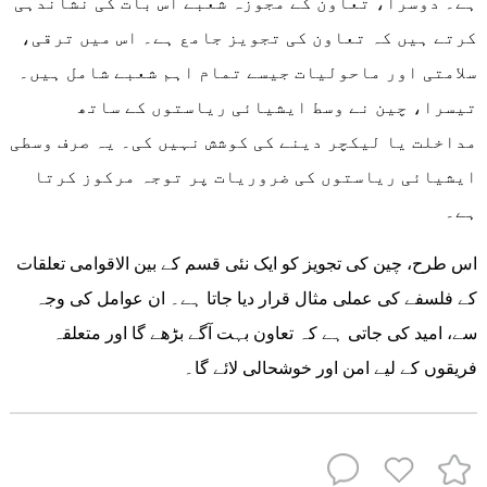
ہے۔ دوسرا، تعاون کے مجوزہ شعبے اس بات کی نشاندہی
کرتے ہیں کہ تعاون کی تجویز جامع ہے۔ اس میں ترقی،
سلامتی اور ماحولیات جیسے تمام اہم شعبے شامل ہیں۔
تیسرا، چین نے وسط ایشیائی ریاستوں کے ساتھ
مداخلت یا لیکچر دینے کی کوشش نہیں کی۔ یہ صرف وسطی
ایشیائی ریاستوں کی ضروریات پر توجہ مرکوز کرتا
ہے۔
اس طرح، چین کی تجویز کو ایک نئی قسم کے بین الاقوامی تعلقات
کے فلسفے کی عملی مثال قرار دیا جاتا ہے۔ ان عوامل کی وجہ
سے، امید کی جاتی ہے کہ تعاون بہت آگے بڑھے گا اور متعلقہ
فریقوں کے لیے امن اور خوشحالی لائے گا۔