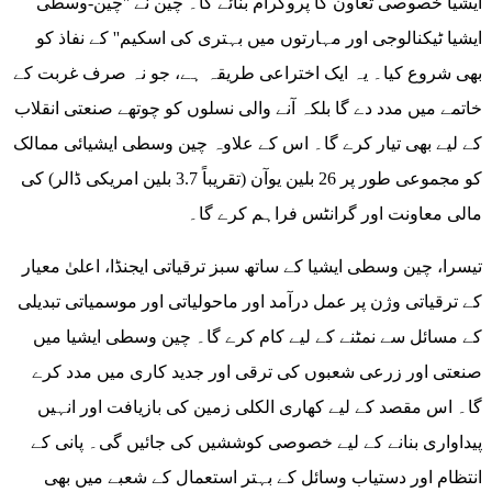
ایشیا خصوصی تعاون کا پروگرام بنائے گا۔ چین نے ''چین-وسطی
ایشیا ٹیکنالوجی اور مہارتوں میں بہتری کی اسکیم'' کے نفاذ کو
بھی شروع کیا۔ یہ ایک اختراعی طریقہ ہے، جو نہ صرف غربت کے
خاتمے میں مدد دے گا بلکہ آنے والی نسلوں کو چوتھے صنعتی انقلاب
کے لیے بھی تیار کرے گا۔ اس کے علاوہ چین وسطی ایشیائی ممالک
کو مجموعی طور پر 26 بلین یوآن (تقریباً 3.7 بلین امریکی ڈالر) کی
مالی معاونت اور گرانٹس فراہم کرے گا۔
تیسرا، چین وسطی ایشیا کے ساتھ سبز ترقیاتی ایجنڈا، اعلیٰ معیار
کے ترقیاتی وژن پر عمل درآمد اور ماحولیاتی اور موسمیاتی تبدیلی
کے مسائل سے نمٹنے کے لیے کام کرے گا۔ چین وسطی ایشیا میں
صنعتی اور زرعی شعبوں کی ترقی اور جدید کاری میں مدد کرے
گا۔ اس مقصد کے لیے کھاری الکلی زمین کی بازیافت اور انہیں
پیداواری بنانے کے لیے خصوصی کوششیں کی جائیں گی۔ پانی کے
انتظام اور دستیاب وسائل کے بہتر استعمال کے شعبے میں بھی