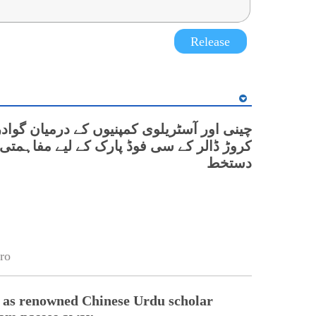
Release
کروڑ ڈالر کے سی فوڈ پارک کے لیے مفاہمتی 
دستخط
ro
 as renowned Chinese Urdu scholar