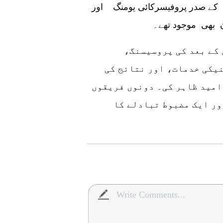
س کے صدر پروفیسرکائی یومنگ اور
ن بھی موجود تھے۔
 کے بعد کی پروسیسنگ،
یکی خدمات، اور نتائج کی
امید ظاہر کی۔ دونوں فریقوں
ور ایک مضبوط تبادلے کا