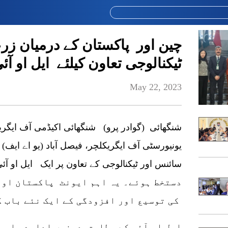
چین اور پاکستان کے درمیان زر
ٹیکنالوجی تعاون کیلئے ایل او آ
May 22, 2023
شنگھائی (گوادر پرو) شنگھائی اکیڈمی آف ایگری
یونیورسٹی آف ایگریکلچر، فیصل آباد (یو اے ایف)
دستخط ہوئے۔ یہ اہم ایونٹ پاکستان اور
کی توسیع اور افزودگی کے ایک نئے باب کی نشاندہی کرتا ہے۔
ایل او آئی کے مطابق دونوں ادارے باہم