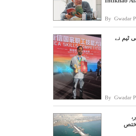
Intikhab A
By 
Gwadar P
 ٹیم نے
By 
Gwadar P
20 منظور،
مختص