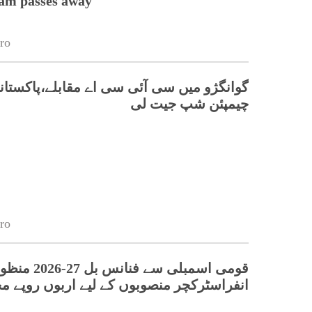
lam passes away
ro
گوانگژو میں سی آئی سی اے مقابلے،پاکستانی
چیمپئن شپ جیت لی
ro
قومی اسمبلی سے فنانس بل 27-26
انفراسٹرکچر منصوبوں کے لیے اربوں روپے 