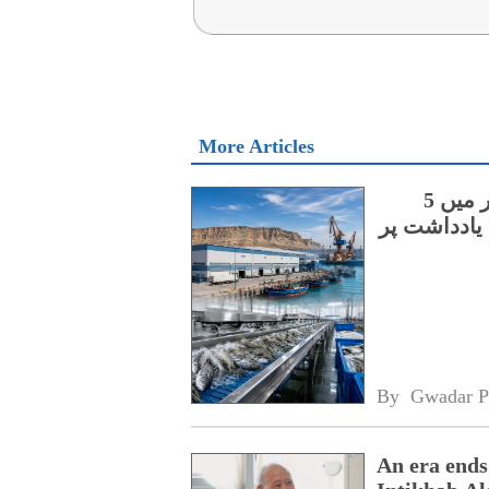
More Articles
چینی اور آسٹریلوی کمپنیوں کے درمیان گوادر میں 5
یادداشت پر
By 
Gwadar P
An era ends