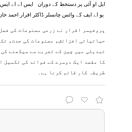
ایل او آئی پر دستخط کے دوران ایس اے اے ای
یو اے ایف کے وائس چانسلر ڈاکٹر اقرار احمد خا
پروفیسر اقرار نے زرعی مصنوعات کی فصل
حیاتیاتی افزائش، مصنوعات کی جدت، تکن
تبدیلی میں چین کے تجربے سے سیکھنے کی 
کا مقصد ایک دوسرے کے فوائد کی تکمیل ا
طریقہ کار قائم کرنا ہے۔