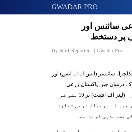
GWADAR PRO
عی سائنس اور
ئی پر دستخط
By Staff Reporter   | 
Gwadar Pro
کلچرل سائنسز (ایس اے اے ایس) اور
 کے درمیان چین پاکستان زرعی
سائنس اور ٹیکنالوجی کے تعاون پر ایک ایل او آئی (لیٹر آف انٹینٹ) پر 19 مئی کو
 چین کے درمیان زرعی تعاون
ی تعاون پر مبنی معاہدہ تیار