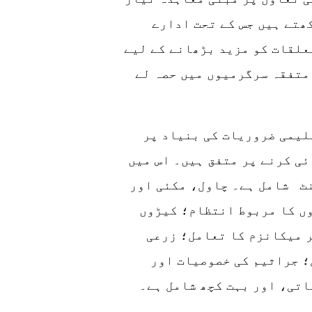
ھتے ہیں جس کے تحت ادارے
علقات کو مزید بڑھانے کے لیے
متفقہ سرگرمیوں میں حصہ لے
لیمی ضروریات کی بنیاد پر
ی کرنے پر متفق ہیں۔ اس میں
ٹ شامل ہے۔ چاول، مکئی اور
ں کا مربوط انتظام؛ کیڑوں
 میکانزم کا تعامل؛ زرعی
؛ جراثیم کی خصوصیات اور
تی، اور بہت کچھ شامل ہے۔