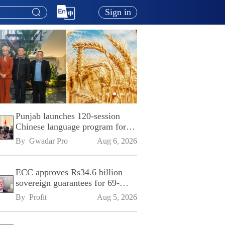
Sign in
Punjab launches 120-session
Chinese language program for
SPU
By 
Gwadar Pro
Aug 6, 2026
ECC approves Rs34.6 billion
sovereign guarantees for 69-
kilometre Sialkot-Kharian
By 
Profit
Aug 5, 2026
Motorway