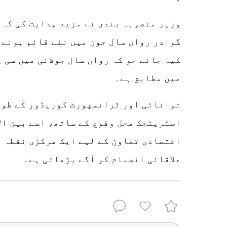
وزیر منصوبہ بندی نے مزید ہدایت کی کہ 
گوادر رواں سال جون میں نئے قائم ہونے 
کیا جائے جو کہ رواں سال جولائی میں سی 
عین مطابق ہے۔
توانائی اور ٹرانسپورٹ کوریڈور کے طور 
اسٹریٹجک محل وقوع کے ساتھ، اسے بین ال
اقتصادی تعاون کے لیے ایک مرکزی نقطہ 
علاقائی انضمام کو آگے بڑھاتی ہے۔