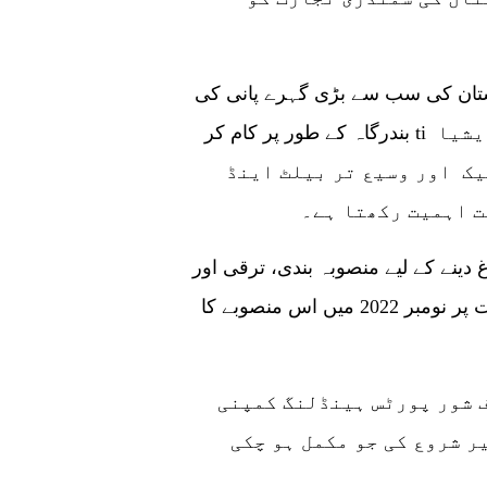
کستان کی سب سے بڑی گہرے پانی کی
بندرگاہ کے طور پر کام کر ti ہے، جو خلیج عرب، مشرق وسطیٰ اور وسطی ایشیا
یک اور وسیع تر بیلٹ اینڈ
ت اہمیت رکھتا ہے۔
 دینے کے لیے منصوبہ بندی، ترقی اور
خصوصی اقدامات کے وزیر احسن اقبال کی ہدایت پر نومبر 2022 میں اس منصوبے کا
 شور پورٹس ہینڈلنگ کمپنی
یر شروع کی جو مکمل ہو چکی