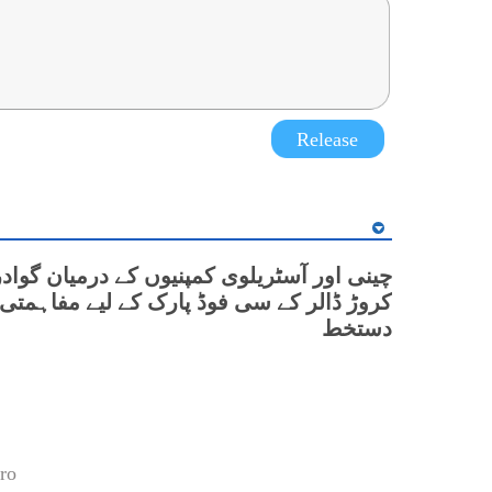
Release
کروڑ ڈالر کے سی فوڈ پارک کے لیے مفاہمتی 
دستخط
ro