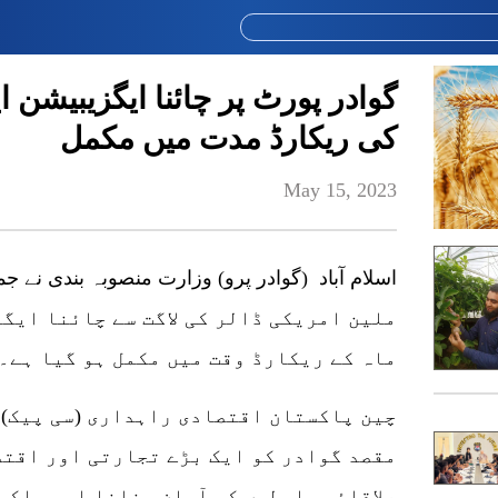
گوادر پورٹ پر چائنا ایگزیبیشن ا
کی ریکارڈ مدت میں مکمل
May 15, 2023
ملین امریکی ڈالر کی لاگت سے چائنا ایگ
ماہ کے ریکارڈ وقت میں مکمل ہو گیا ہے۔
چین پاکستان اقتصادی راہداری (سی پیک) 
مقصد گوادر کو ایک بڑے تجارتی اور اقتص
علاقائی رابطوں کو آسان بنانا اور پاکس