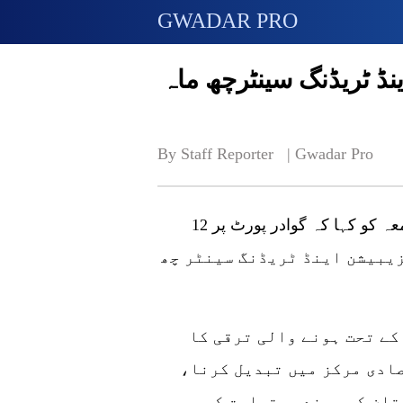
GWADAR PRO
ینڈ ٹریڈنگ سینٹرچھ ماہ
By Staff Reporter   | 
Gwadar Pro
اسلام آباد (گوادر پرو) وزارت منصوبہ بندی نے جمعہ کو کہا کہ گوادر پورٹ پر 12
زیبیشن اینڈ ٹریڈنگ سینٹر چھ
کے تحت ہونے والی ترقی کا
ادی مرکز میں تبدیل کرنا،
تان کی سمندری تجارت کو