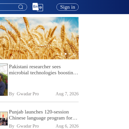
Sign in
Pakistani researcher sees
microbial technologies boosting
Pakistan's agriculture
By 
Gwadar Pro
Aug 7, 2026
Punjab launches 120-session
Chinese language program for
SPU
By 
Gwadar Pro
Aug 6, 2026