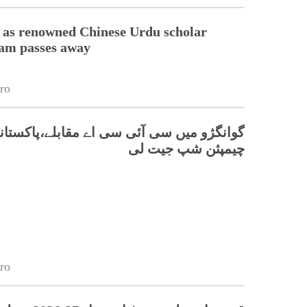
 as renowned Chinese Urdu scholar
lam passes away
ro
گوانگژو میں سی آئی سی اے مقابلے،پاکستانی
چیمپئن شپ جیت لی
ro