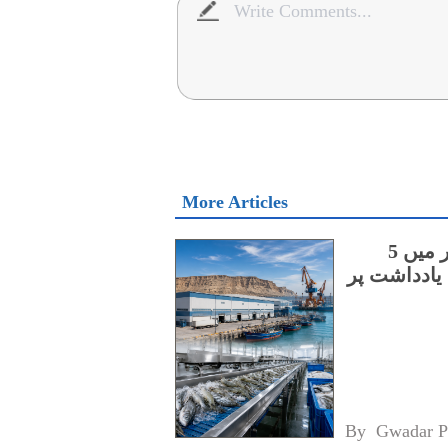
More Articles
چینی اور آسٹریلوی کمپنیوں کے درمیان گوادر میں 5
یادداشت پر
By 
Gwadar P