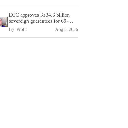
ECC approves Rs34.6 billion
sovereign guarantees for 69-
kilometre Sialkot-Kharian
By 
Profit
Aug 5, 2026
Motorway