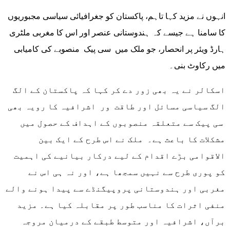
انہوں نے مزید کہا تاہم، پاکستان کو جغرافیائی سیاسی مجبوریوں
کا سامنا ہے جیسے کہ ہندوستانی عنصر اور اس کا مغربی ملٹری
ہارڈ ویئر پر انحصار، جو ملک میں سی پیک منصوبے کی کامیابی
میں رکاوٹ بنی۔
اسکالر نے یہ بھی زور دے کر کہا کہ پاکستان کے الگ
الگ سیاسی مسائل اور طاقت ور اشرافیہ کا رویہ بھی
سی پیک سے متعلقہ منصوبوں کے اہداف کے حصول میں
مشکلات کا باعث ہے۔ ملک نے اس طرح کے ایک بین
الاقوامی بڑے اقدام کے لیے درکار بیانیے کی اہمیت
کو پوری طرح سے نہیں سمجھا ہے، اور نہ ہی اس نے
مغربی اور ہندوستانی پروپیگنڈے سے پیدا ہونے والے
منفی اثرات کا مناسب طور پر مقابلہ کیا ہے۔ مزید
برآں، اشرافیہ اور متوسط طبقے کے درمیان مروجہ