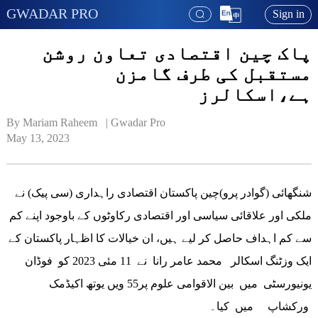
GWADAR PRO
Sign in
پاک چین اقتصادی تعاون روشن
مستقبل کی طرف گامزن
ہے،اسکالرز
By Mariam Raheem   | 
Gwadar Pro
May 13, 2023
شنگھائی (گوادر پرو)چین پاکستان اقتصادی راہداری (سی پیک) نے
ملکی اور علاقائی سیاسی اور اقتصادی رکاوٹوں کے باوجود اپنے کم
سے کم اہداف حاصل کر لیے ہیں، ان خیالات کا اظہار پاکستان کے
ایک وزٹنگ اسکالر محمد عامر رانا نے 11 مئی 2023 کو فوڈان
یونیورسٹی میں بین الاقوامی علوم پر55 ویں یوتھ اکیڈمک
ورکشاپ میں کیا۔