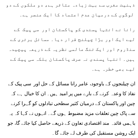
ذہنیت مغرب سے بہت زیادہ متاثر ہے، دو ملکوں کے دو
لوگوں کے درمیان عدم اعتماد کا ایک عنصر ہے۔
رانا نے انتہا پسندی کو پاکستان اور سی پیک کے
لیے ایک اور بڑا چیلنج قرار دیا۔ مسائل برتری کے
سنڈروم اور ایک تنگ عالمی نظریہ کے ذریعہ پیچیدہ
ہیں۔ انتہا پسندی نہ صرف پاکستان بلکہ سی پیک کے
لیے بھی خطرہ ہے۔
ان چیلنجوں کے باوجود، عامر رانا مسائل کے حل اور سی پیک کے
نفاذ کا وعدہ کرنے کے بارے میں پر امید ہیں۔ ان کا خیال ہے کہ
چین اور پاکستان کے درمیان کثیر سطحی تبادلوں کو گہرا کرنے
سے پاک چین تعلقات مزید مضبوط ہوں گے۔ انہوں نے کہا کہ یہ
باہمی فائدہ مند اقتصادی تعاون کے ذریعے حاصل کیا جائے گا، جو
ایک روشن مستقبل کی طرف لے جائے گا۔