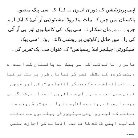
اپنی پریزنٹیشن کے دوران انہوں نے کہا کہ سی پیک منصوبہ
پاکستان میں چین کے بیلٹ اینڈ روڈ انیشیٹو (بی آر آئی) کا ایک اہم
جزو ہے، مہمان سکالر نے سی پیک کی کامیابیوں اور بی آر آئی
کی راہ میں حائل رکاوٹوں پر روشنی ڈالتے ہوئے ' سی پیک
سیکورٹی: چیلنجز اینڈ ریسپانس'' کے عنوان سے ایک تقریر کی۔
عامر رانا نے کہا کہ سی پیک نے پاکستان کے انسداد
دہشت گردی کے نقطہ نظر کو نمایاں طور پر متاثر کیا
ہے۔ اس اقدام سے حکومت کو اقتصادی ترقی اور فوجی
ترقی سمیت مدد ملی۔ اس سے انہیں انسداد دہشت گردی
جیسے ابھرتے ہوئے مسائل سے زیادہ مؤثر طریقے سے
نمٹنے کے لیے روایتی سیکیورٹی چیلنجوں سے نمٹنے
کے لیے اپنی طاقت کا فائدہ اٹھانے کی اجازت ملتی
ہے۔