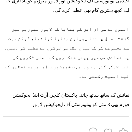
اکیڈمی یونیورسٹی آف ایجوکیشن اور لاہور میوزیم کو یادگاری کے
لیے کچھ بہترین کام بھی عطیہ کرے گی۔
انہوں نے سی ای این کو بتایا کہ لاہور میوزیم میں
گزشتہ سال چائنا پویلین بنایا گیا تھا، لیکن بہت
سے مجموعے کی کاپیاں مقامی لوگوں نے عطیہ کی تھیں۔
یہ نمائش جس میں چینی فنکاروں کے اصلی ٹکروں کی
نمائش کی گئی ہے وہ بہت خوبشورت اورمزید تحقیق کے
لیے اہمیت رکھتی ہے۔
نمائش کے ساتھ ساتھ چائنہ پاکستان کلچر، آرٹ اینڈ ایجوکیشن
فورم بھی 3 مئی کو یونیورسٹی آف ایجوکیشن لاہور