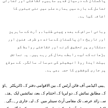
پاکستان کے درمیان قدیم مذہبی، ثقافتی اور تجارتی
تعامل کے بارے میں ہمارے علم میں نئی جہتوں کا
اضافہ کیا ہے۔
وبائی امراض کے بعد، چینی طلباء، آرٹ کے ماہرین
اور تاریخ دان پاکستان کے ساتھ دو طرفہ فنون اور
دستکاری پر تحقیق کرنے اور ثقافتی روابط کو
بڑھانے کے لیے رابطے بحال کر رہے ہیں۔ یہ نمائش
بیلٹ اینڈ روڈ انیشیٹو کی دس سالہ سالگرہ کے موقع
پر جاری کوششوں کا حصہ بھی ہے۔
ہیبی اکیڈمی آف فائن آرٹس کے بین الاقوامی دفتر کے ڈائریکٹر ہاؤ
کے مطابق نمائش کے دو ایریا کے اختتام کے بعد، نمائشیں ایک ہفتے
سے زائد عرصے تک مقامی آرٹ سینٹر میں کے لیے جاری رہےگی۔