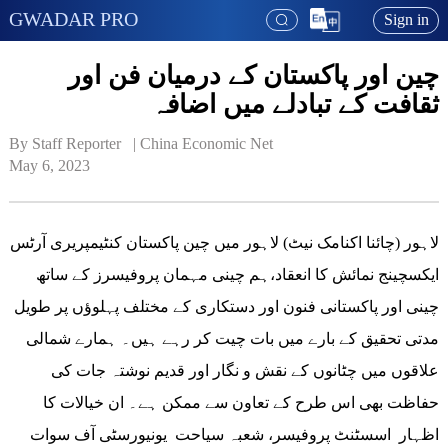
GWADAR PRO
Sign in
چین اور پاکستان کے درمیان فن اور
ثقافت کے تبادلے میں اضافہ
By Staff Reporter   | 
China Economic Net
May 6, 2023
لاہور (چائنا اکنامک نیٹ) لاہور میں چین پاکستان کنٹیمپریری آرٹس
ایکسچینج نمائش کا انعقاد،ہم چینی مہمان پروفیسرز کے ساتھ
چینی اور پاکستانی فنون اور دستکاری کے مختلف پہلوؤں پر طویل
مدتی تحقیق کے بارے میں بات چیت کر رہے ہیں۔ ہمارے شمالی
علاقوں میں چٹانوں کے نقش و نگار اور قدیم نوشتہ جات کی
حفاظت بھی اس طرح کے تعاون سے ممکن ہے۔ ان خیالات کا
اظہار اسسٹنٹ پروفیسر، شعبہ سیاحت یونیورسٹی آف سوات