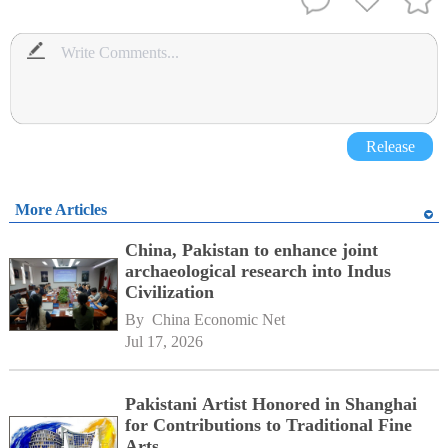
Release
More Articles
China, Pakistan to enhance joint
archaeological research into Indus
Civilization
By 
China Economic Net
Jul 17, 2026
Pakistani Artist Honored in Shanghai
for Contributions to Traditional Fine
Arts