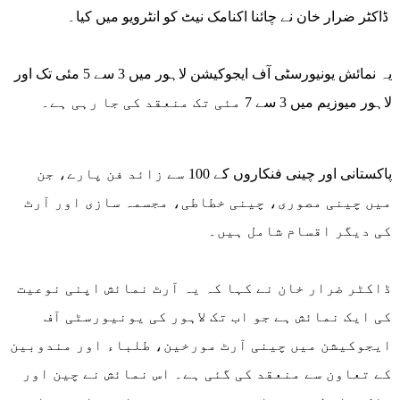
ڈاکٹر ضرار خان نے چائنا اکنامک نیٹ کو انٹرویو میں کیا۔
یہ نمائش یونیورسٹی آف ایجوکیشن لاہور میں 3 سے 5 مئی تک اور
لاہور میوزیم میں 3 سے 7 مئی تک منعقد کی جا رہی ہے۔
پاکستانی اور چینی فنکاروں کے 100 سے زائد فن پارے، جن
میں چینی مصوری، چینی خطاطی، مجسمہ سازی اور آرٹ
کی دیگر اقسام شامل ہیں۔
ڈاکٹر ضرار خان نے کہا کہ یہ آرٹ نمائش اپنی نوعیت
کی ایک نمائش ہے جو اب تک لاہور کی یونیورسٹی آف
ایجوکیشن میں چینی آرٹ مورخین، طلباء اور مندوبین
کے تعاون سے منعقد کی گئی ہے۔ اس نمائش نے چین اور