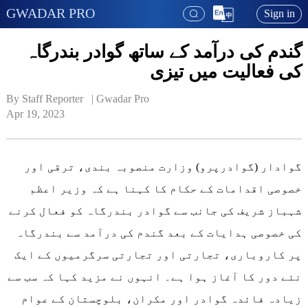
GWADAR PRO
Sign in
گندم کی درآمد کے ساتھ گوادر بندرگاہ
کی فعالیت میں تیزی
By Staff Reporter   | 
Gwadar Pro
Apr 19, 2023
گوادار (گوادرپرو) وزارت منصوبہ بندی، ترقی اور
خصوصی اقدامات کے حکام کا کہنا ہے کہ وزیر اعظم
شہباز شریف کی جانب سے گوادر بندرگاہ کو فعال کرنے
کی خصوصی ہدایات کے بعد گندم کی درآمد سے بندرگاہ
پر کاروباری، تجارتی اور تجارتی سرگرمیوں کے ایک
نئے دور کا آغاز ہوا ہے۔ انہوں نے مزید کہا کہ سب سے
زیادہ فائدہ گوادر اور مکران، بلوچستان کے عوام