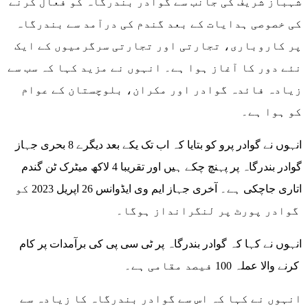
شہباز شریف کی جانب سے گوادر بندرگاہ کو فعال کرنے
کی خصوصی ہدایات کے بعد گندم کی درآمد سے بندرگاہ
پر کاروباری، تجارتی اور تجارتی سرگرمیوں کے ایک
نئے دور کا آغاز ہوا ہے۔ انہوں نے مزید کہا کہ سب سے
زیادہ فائدہ گوادر اور مکران، بلوچستان کے عوام
کو ہوا ہے۔
انہوں نے گوادر پرو کو بتایا کہ اب تک یکے بعد دیگرے 8 بحری جہاز
گوادر بندرگاہ پر پہنچ چکے ہیں اور تقریبا 4 لاکھ میٹرک ٹن گندم
اتاری جاچکی ہے۔ آخری جہاز ایم وی ایڈوانس 26 اپریل 2023 کو
گوادر پورٹ پر لنگرانداز ہوگا۔
انہوں نے کہا کہ گوادر بندرگاہ پر ٹی سی پی کی برآمدات پر کام
کرنے والا عملہ 100 فیصد مقامی ہے۔
انہوں نے کہا کہ اس سے گوادر بندرگاہ کا زیادہ سے