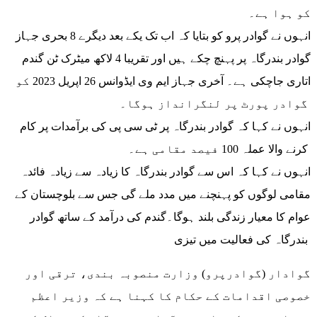
کو ہوا ہے۔
انہوں نے گوادر پرو کو بتایا کہ اب تک یکے بعد دیگرے 8 بحری جہاز
گوادر بندرگاہ پر پہنچ چکے ہیں اور تقریبا 4 لاکھ میٹرک ٹن گندم
اتاری جاچکی ہے۔ آخری جہاز ایم وی ایڈوانس 26 اپریل 2023 کو
گوادر پورٹ پر لنگرانداز ہوگا۔
انہوں نے کہا کہ گوادر بندرگاہ پر ٹی سی پی کی برآمدات پر کام
کرنے والا عملہ 100 فیصد مقامی ہے۔
انہوں نے کہا کہ اس سے گوادر بندرگاہ کا زیادہ سے زیادہ فائدہ
مقامی لوگوں کو پہنچنے میں مدد ملے گی جس سے بلوچستان کے
عوام کا معیار زندگی بلند ہوگا۔گندم کی درآمد کے ساتھ گوادر
بندرگاہ کی فعالیت میں تیزی
گوادار (گوادرپرو) وزارت منصوبہ بندی، ترقی اور
خصوصی اقدامات کے حکام کا کہنا ہے کہ وزیر اعظم