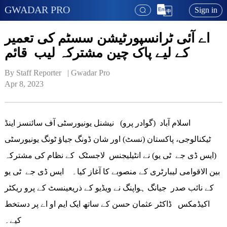
GWADAR PRO
Sign in
اے آئی ٹرانسپورٹیشن سسٹم کی تعمیر
کے لیے پاک چین مشترکہ لیب قائم
By Staff Reporter   | 
Gwadar Pro
Apr 8, 2023
اسلام آباد (گوادر پرو) نیشنل یونیورسٹی آف سائنسز اینڈ
ٹیکنالوجی، پاکستان (نسٹ) اور شان ڈونگ جیاؤ ٹونگ یونیورسٹی
(ایس ڈی جے ٹی یو) نے انٹیلیجنس لاجسٹک کے نظام کی مشترکہ
بین الاقوامی لیبارٹری کے منصوبے کا آغاز کیا۔ ایس ڈی جے ٹی یو
کے نائب صدر جیانگ ہواپنگ نے ویڈیو کے ذریعینسٹ کے پرو ریکٹر
اکیڈمکس ڈاکٹر عثمان حسن کے ساتھ ایک ایم او اے پر دستخط
کیے۔