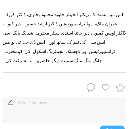
اس میں نسٹ کے ریکٹر انجینئر جاوید محمود بخاری، ڈاکٹر کورڈ
عمران ملک، ہوڈ ٹرانسپورٹیشن ڈاکٹر ارشد حسین، دیر کیو اے
ڈاکٹر اویس کمبوہ، دیر چائنا اسٹڈی سنٹر محترمہ شیانگ یانگ سی
ایس سی کی ٹیم کے ساتھ اور ایس ڈی جے ٹی یو میں
ٹرانسپورٹیشن اور لاجسٹک انجینئرنگ اسکول کی ڈینمحترمہ
چانگ منگ منگ سمیت دیگر حاضرین نے شرکت کی۔