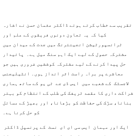
تقریب سے خطاب کرتے ہوئے ڈاکٹر عثمان حسن نے اشارہ
کیا کہ یہ تعاون دونوں فریقوں کے علم اور
ٹرانسپورٹیشن انجینئرنگ میں جدت کے میدان میں
مشترکہ حصول کے لیے ایک اہم سنگ میل ہے۔ پائیدار
حل پیدا کرنے کے لیے مشترکہ کوششیں ضروری ہیں جو
معاشرے پر براہ راست اثر انداز ہوں۔ انٹیلیجنس
لاجسٹک کے شعبے میں ایس ڈی جے ٹی یو کے ساتھ ہماری
شراکت داری کا مقصد ٹریفک کی طلب کے انتظام کو بہتر
بنانا، سڑک کی حفاظت کو بڑھانا، اور بھیڑ کے مسائل
کو حل کرنا ہے۔
ایک اور مہمان ایس سی ای ای نسٹ کے پرنسپل ڈاکٹر