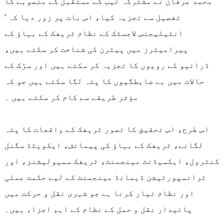
محمد عرفان نے مشترکہ لیب کے مستقبل کے منصوبے کا
تفصیل سے تجزیہ کیا، اس بات پر زور دیا کہ '
انٹیلیجنس لاجسٹک کے نظام ٹریفک کے بہاؤ کے
پیرامیٹرز میں پیٹرن کی شناخت کر سکتے ہیں،
ڈرائیو کے رویوں کا تجزیہ کر سکتے ہیں اور سڑک کے
حالات میں بے ضابطگیوں کا پتہ لگا سکتے ہیں جو کہ
مؤثر طریقے سے کام کر سکتے ہیں ۔
اس طرح، اس تحقیق کا تصور ٹریفک کے واقعات کا پتہ
لگانے، ٹریفک کے بہاؤ کی پیمائش، ایکویٹڈ سگنل
کنٹرول، ایکسیڈنٹ مینجمنٹ، ٹریفک سمیولیشنز، اور
ٹرانسپورٹیشن ڈیمانڈ مینجمنٹ کے لیے حکمت عملی
اور نظام تیار کرنا ہے جو شہری نقل و حرکت میں
پائیدار نقل و حمل کے نظام کے اہم اجزاء ہیں۔