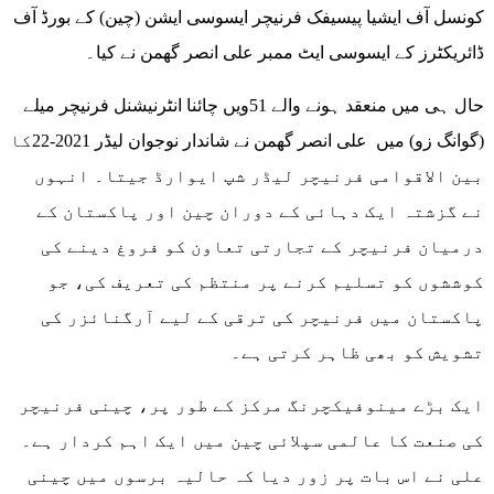
کونسل آف ایشیا پیسیفک فرنیچر ایسوسی ایشن (چین) کے بورڈ آف
ڈائریکٹرز کے ایسوسی ایٹ ممبر علی انصر گھمن نے کیا۔
حال ہی میں منعقد ہونے والے 51ویں چائنا انٹرنیشنل فرنیچر میلے
(گوانگ زو) میں علی انصر گھمن نے شاندار نوجوان لیڈر 2021-22کا
بین الاقوامی فرنیچر لیڈر شپ ایوارڈ جیتا۔ انہوں
نے گزشتہ ایک دہائی کے دوران چین اور پاکستان کے
درمیان فرنیچر کے تجارتی تعاون کو فروغ دینے کی
کوششوں کو تسلیم کرنے پر منتظم کی تعریف کی، جو
پاکستان میں فرنیچر کی ترقی کے لیے آرگنائزر کی
تشویش کو بھی ظاہر کرتی ہے۔
ایک بڑے مینوفیکچرنگ مرکز کے طور پر، چینی فرنیچر
کی صنعت کا عالمی سپلائی چین میں ایک اہم کردار ہے۔
علی نے اس بات پر زور دیا کہ حالیہ برسوں میں چینی