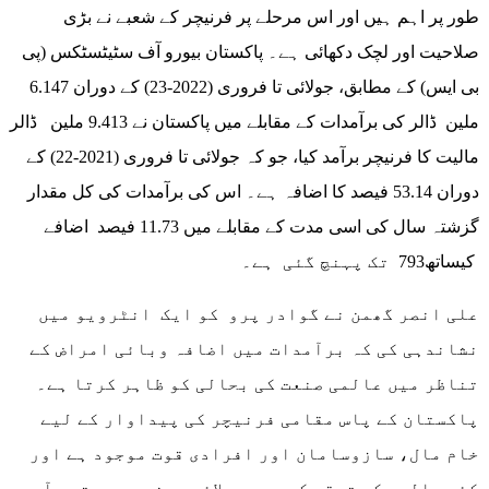
طور پر اہم ہیں اور اس مرحلے پر فرنیچر کے شعبے نے بڑی
صلاحیت اور لچک دکھائی ہے۔ پاکستان بیورو آف سٹیٹسٹکس (پی
بی ایس) کے مطابق، جولائی تا فروری (2022-23) کے دوران 6.147
ملین ڈالر کی برآمدات کے مقابلے میں پاکستان نے 9.413 ملین ڈالر
مالیت کا فرنیچر برآمد کیا، جو کہ جولائی تا فروری (2021-22) کے
دوران 53.14 فیصد کا اضافہ ہے۔ اس کی برآمدات کی کل مقدار
گزشتہ سال کی اسی مدت کے مقابلے میں 11.73 فیصد اضافے
کیساتھ793 تک پہنچ گئی ہے۔
علی انصر گھمن نے گوادر پرو کو ایک انٹرویو میں
نشاندہی کی کہ برآمدات میں اضافہ وبائی امراض کے
تناظر میں عالمی صنعت کی بحالی کو ظاہر کرتا ہے۔
پاکستان کے پاس مقامی فرنیچر کی پیداوار کے لیے
خام مال، سازوسامان اور افرادی قوت موجود ہے اور
کئی سالوں کی ترقی کے بعد سپلائی چین میں بہتری آ