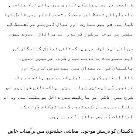
فرنیچر کی مصنوعات کی تیاری میں ہائی ٹیک عناصر،
ماحولیاتی تحفظ اور صحت کے تصورات کو بھی شامل کیا
گیا ہے۔ شو میں سمارٹ اور فعال گھریلو فرنشننگ کے
منظر پر توجہ مرکوز کرنے والے برانڈز ابھرے ہیں۔
سی آئی ایف ایف میں پاکستانی نمائش کنندگان کی
اہم مصنوعات ہاتھ سے تیار کردہ فرنیچر تھیں۔
پاکستان کی اس میدان میں بہت طویل تاریخ اور
شاندار کاریگری ہے۔ ذیلی شعبے میں ہاتھ سے بنے
فرنیچر کی قیمتیں زیادہ ہیں۔ پاکستانی فرنیچر اس
طرح بین الاقوامی مارکیٹ میں داخل ہو سکتا ہے۔ وہ اس
سلسلے میں چینی کمپنیوں کے ساتھ کام کرنے کے
امکانات کا بھی جائزہ لے رہے ہیں۔
پاکستان کو درپیش موجودہ معاشی چیلنجوں میں برآمدات خاص