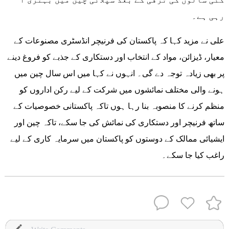
رہی ہے۔
علی نے مزید کہا کہ پاکستان کی فرنیچر انڈسٹری مصنوعات کے
معیار، ڈیزائن، مواد کے انتخاب اور دستکاری کے جذبے کو فروغ دینے
پر بھی زیادہ توجہ دے گی۔ انہوں نے کہا میں اس سال چین میں
ہونے والی مختلف نمائشوں میں شرکت کے لیے رکن اداروں کو
منظم کرنے کا منصوبہ بنا رہا ہوں تاکہ پاکستانی خصوصیات کے
ساتھ فرنیچر اور دستکاری کی نمائش کی جا سکے، تاکہ چین اور
ایشیائی ممالک کے دوستوں کو پاکستان میں سرمایہ کاری کے لیے
راغب کیا جا سکے۔