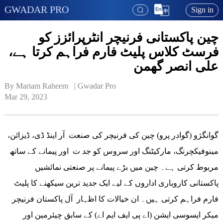
GWADAR PRO
Sign in
چین پاکستانی فرنیچر انٹرپرائزز کو
فرسٹ کلاس پلیٹ فارم فراہم کرتا ہے،
علی انصر گھمن
By Mariam Raheem   | 
Gwadar Pro
Mar 29, 2023
گوانگژو (گوادر پرو) چین کی فرنیچر کی صنعت آر اینڈ ڈی، ڈیزائن،
مینوفیکچرنگ، مارکیٹنگ اور سروس کو جد ت اور پیمانے کے ساتھ
مربوط کرتی ہے۔ چین میں بڑے پیمانے پر صنعتی نمائشیں
پاکستانی کاروباری اداروں کے لیے ایک جدید ترین سیکھنے کا پلیٹ
فارم فراہم کرتی ہیں۔ ان خیالات کا اظہار آل پاکستان فرنیچر
میکر ایسوسی ایشن (اے پی ایف ایم اے) کے سابق چیئرمین اور