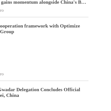
n gains momentum alongside China's BRI
ro
cooperation framework with Optimize
n Group
ro
Gwadar Delegation Concludes Official
ei, China