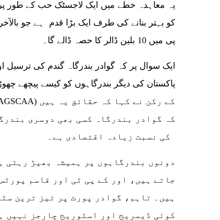
یہ معاہدہ خطے میں ایک لاجسٹک حب کے طور پر
کو بہتر بنانے کی طرف ایک بڑا قدم ہے جو بالآ
پی میں 10 بلین ڈالر کا حصہ ڈالے گا۔
ایک سوال پر کہ گوادر بندرگاہ گندم کی ترسیل ا
پاکستان کی دیگر بندرگاہوں کو کیسے پیچھے چھو
کہ گوادر بندرگاہ کسی بھی دوسری بندرگا
کی نسبت زیادہ اقتصادی ہے۔
جاتے ہیں، اور کے پی ٹی اور قاسم پورٹس
ہیں۔ تاہم، گوادر پورٹ پر تیز ترین سٹ
کوئی ڈیمریج اور اسٹوریج چارجز نہیں ہ