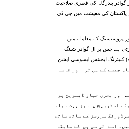
 گوادر بندرگاہ کی فطری صلاحیت
خر پاکستان کی معیشت میں جی ڈی
ور پروسیسنگ کے معاملے میں
ڑتی ہے جس پر آل گوادر شپنگ
کلیئرنگ ایجنٹس ایسوسی ایشن (AGSCAA) کے رکن نے کہا کہ حقائق یہ ہیں
ہ جیسے کے پی ٹی اور قاسم
دونوں بندرگاہوں پر ہمیشہ بھیڑ رہتی ہے اور بحری جہاز ڈیمریج پر
 کے اسٹوریج چارجز بہت زیادہ
یوڈورنگ سروسز کے ساتھ ساتھ
یں۔ اسے ٹی سی پی کے سابقہ