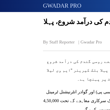
GWADAR PRO
م کی درآمد شروع، پہلا
By Staff Reporter   | 
Gwadar Pro
ے روسی گندم کی درآمد شروع
 سے لد ا پہلا بلک کیریئر ''ایم وی لیلا
 پر پہنچا ہے۔
 پی) اور گوادر انٹرنیشنل ٹرمینل
لمیٹڈ (جی آئی ٹی ایل) کے درمیان طے پانے والے ایک سرکاری معاہدے کے تحت 4,50,000
پروسیس کرے گی۔