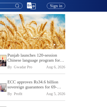
Sign in
Punjab launches 120-session
Chinese language program for
SPU
By 
Gwadar Pro
Aug 6, 2026
ECC approves Rs34.6 billion
sovereign guarantees for 69-
kilometre Sialkot-Kharian
By 
Profit
Aug 5, 2026
Motorway