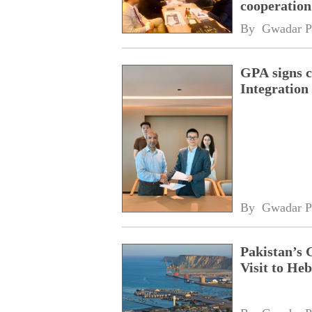
cooperatio
network
By 
Gwadar P
GPA signs 
Integratio
By 
Gwadar P
Pakistan’s 
Visit to Heb