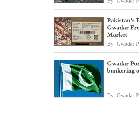
By 
Gwadar P
Pakistan’s 
Gwadar Free
Market
By 
Gwadar P
Gwadar Port
bunkering o
By 
Gwadar P