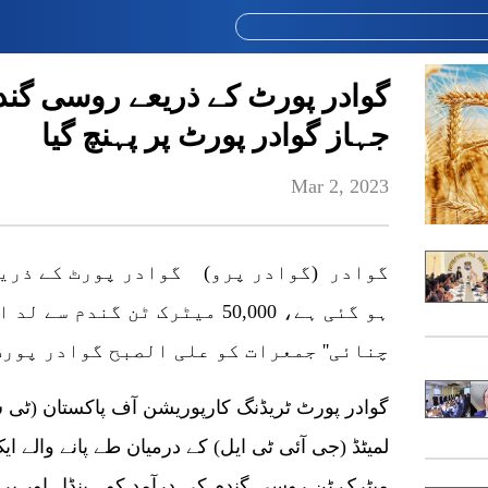
گوادر پورٹ کے ذریعے روسی گند
جہاز گوادر پورٹ پر پہنچ گیا
Mar 2, 2023
گوادر (گوادر پرو) گوادر پورٹ کے ذریع
ہو گئی ہے، 50,000 میٹرک ٹن گندم
چنائی'' جمعرات کو علی الصبح گوادر پورٹ
گوادر پورٹ ٹریڈنگ کارپوریشن آف پاکستان (ٹی سی
میٹرک ٹن روسی گندم کی درآمد کو ہینڈل اور 