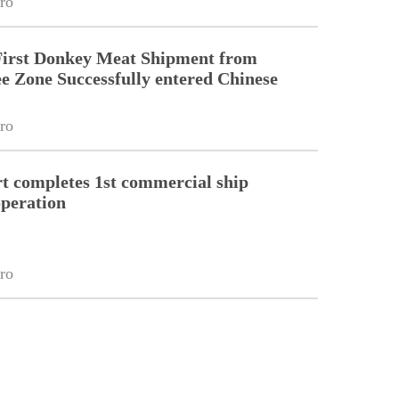
ro
First Donkey Meat Shipment from
 Zone Successfully entered Chinese
ro
 completes 1st commercial ship
peration
ro