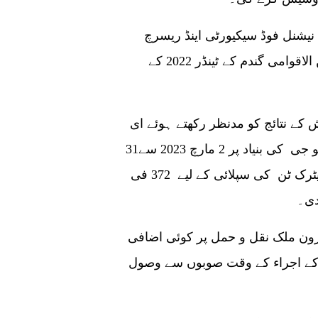
جی پی اے کے ایک اہلکار نے گوادر پرو کو بتایا کہ نیشنل فوڈ سیکیورٹی اینڈ ریسرچ
منسٹری نے 30 نومبر 2022 کو کھولے گئے 7ویں بین الاقوامی گندم کے ٹینڈر 2022 کے
 کے نتائج کو مدنظر رکھتے ہوئے ای
سی سی نے روسی کمپنی پروڈینٹورنگ سے جی ٹو جی کی بنیاد پر 2 مارچ 2023 سے31
مارچ کی مدت میں گوادر پورٹ پر 450,000 میٹرک ٹن کی سپلائی کے لیے 372 فی
درون ملک نقل و حمل پر کوئی اضافی
کے اجراء کے وقت صوبوں سے وصول