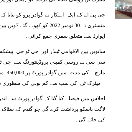
ایوارڈ سے متعلق سمری جمع کرائی۔
ساتویں بین الاقوامی ٹینڈر اور جی ٹو جی پیشکش
میٹرک ٹن کی سب سے کم بولی کی منظوری دی۔
اجلاس میں فیصلہ کیا گیا کہ گوادر پورٹ سے ان
لاگت پاسکو برداشت کرے گی جو گندم کے سٹاک 
کی جائے گی۔