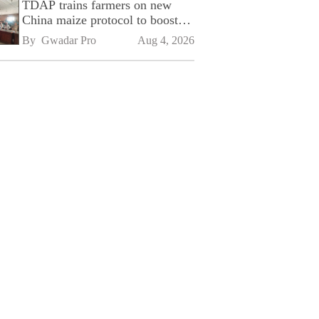
TDAP trains farmers on new
China maize protocol to boost
exports
By 
Gwadar Pro
Aug 4, 2026