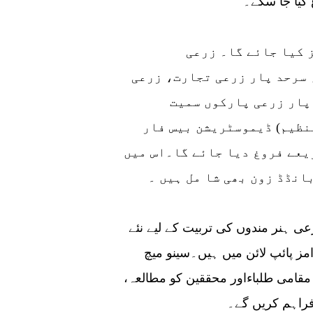
 کیا جا سکے۔
 کیا جائے گا۔ زرعی
سرحد پار زرعی تجارت، زرعی
 پار زرعی پارکوں سمیت
نظیم) ڈیموسٹریشن بیس فار
عے فروغ دیا جائے گا۔اس میں
انڈڈ زون بھی شا مل ہیں ۔
ی ہنر مندوں کی تربیت کے لیے نئے
ئن میں ہیں۔سینو میچ (SINOMACH )کے تحت بیرون
قامی طلباءاور محققین کو مطالعہ،
فراہم کریں گے۔