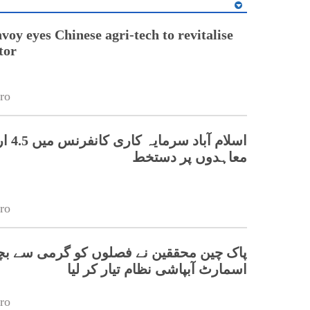
voy eyes Chinese agri-tech to revitalise
tor
ro
اسلام آب
معاہدوں پر دستخط
ro
پاک چین محققین نے فصلوں کو گرمی سے بچان
اسمارٹ آبپاشی نظام تیار کر لیا
ro