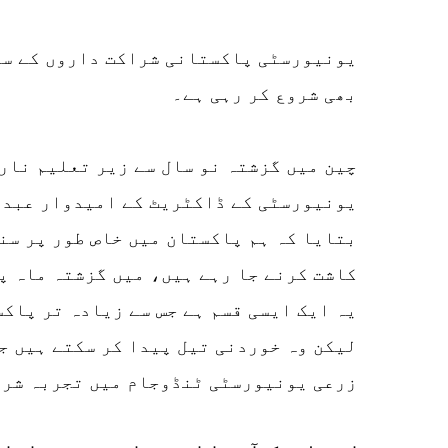
یونیورسٹی پاکستانی شراکت داروں کے سا
بھی شروع کر رہی ہے۔
یونیورسٹی کے ڈاکٹریٹ کے امیدوار عبدال
بتایا کہ ہم پاکستان میں خاص طور پر سن
کاشت کرنے جا رہے ہیں، میں گزشتہ ماہ پا
یہ ایک ایسی قسم ہے جس سے زیادہ تر پاک
لیکن وہ خوردنی تیل پیدا کر سکتے ہیں ج
زرعی یونیورسٹی ٹنڈوجام میں تجربہ شرو