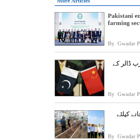
More Articles
Pakistani en
farming sec
By 
Gwadar P
اد سرمایہ کاری کانفرنس میں 4.5 ارب ڈالر کے
By 
Gwadar P
ے کیلئے
By 
Gwadar P