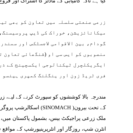
گیا ہے تاکہ کامیابی کے ماڈلز کا اشتراک اور فروغ
زرعی صنعتی سلسلہ میں تعاون کو بھی تیز
میکانائزیشن، خوراک کی ڈیپ پروسیسنگ، 
گودام، بین الاقوامی لاجسٹکس اور سمندر
منصوبوں کو ایس سی او (شنگھائی تعاون ت
ایگریکلچرل ٹیکنالوجی ایکسچینج کے ذری
فری ٹریڈ زون اور ینگلنگ کمپری ہینسو ب
مندرجہ بالا کوششوں کو سپورٹ کرنے کے لیے، زرع
اسکالرشپ پروگرامز پائپ لا
ملک زرعی پراجیکٹ بیس، بشمول پاکستان میں، م
انٹرن شپ، روزگار اور انٹرپرینیورشپ کے مواقع 