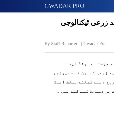
GWADAR PRO
د زرعی ٹیکنالوجی
By Staff Reporter   | 
Gwadar Pro
ھ ویسٹ اے اینڈ ایف
د زرعی تعاون کے سمپوزیم
وغ دینے کیلئے بیلٹ اینڈ
 پر دستخط کیے گئے ہیں ۔