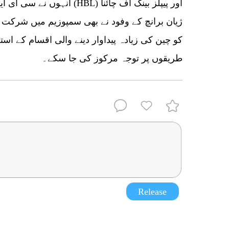
انہوں نے سی ای این کو بتایا کہ 
کو چین کی زیادہ پیداوار دینے والی اقسام کے ا
طریقوں پر توجہ مرکوز کی جا سکے۔
Release