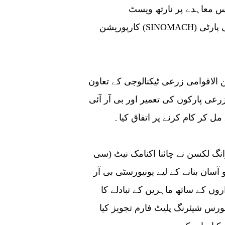
معاہدے پر نارتھ ویسٹ A&F یونیورسٹی، چائنا نیشنل مشینری انڈسٹری
کارپوریشن (SINOMACH) اور دفتر خارجہ امور کمیشن، شانسی کی صوبائی پارٹی
ن الاقوامی زرعی ٹیکنالوجی کے تعاون
رعی پارکوں کی تعمیر اور بی آر آئی
ل کر کام کرنے پر اتفاق کیا۔
انگ لکسن نے چائنا اکنامک نیٹ (سی
 آسان بنانے کے لیے یونیورسٹی بی آر
وں کے ساتھ ماہرین کے تبادلے کا
رس شیئرنگ پلیٹ فارم تجویز کیا