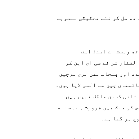
تھ مل کر نئے تحقیقی منصوبے
چین میں گزشتہ نو سال سے زیر تعلیم نارتھ ویسٹ اے اینڈ ایف
غفار شر نے سی ای این کو
دھ اور پنجاب میں ہری مرچیں
کستان چین سے السی لایا ہوں۔
ستانی کسان واقف نہیں ہیں
س کی ملک میں ضرورت ہے۔ سندھ
ع ہو گیا ہے۔