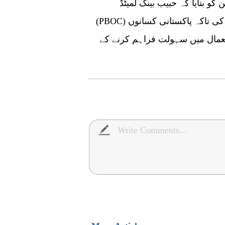
حبیب بینک لمیٹڈ (HBL) اور پیپلز بینک آف چائنا
(PBOC) ژیان برانچ کے وفود نے بھی سمپوزیم میں شرکت کی تاکہ پاکستانی کسانوں
ستعمال میں سہولت فراہم کرنے کے