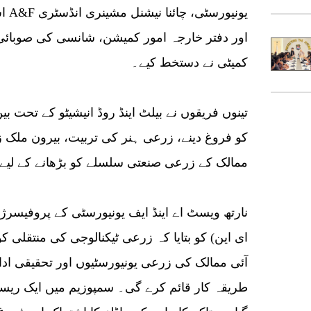
اس 
کمیٹی نے دستخط کیے۔
تینوں فریقوں نے بیلٹ اینڈ روڈ انیشیٹو کے تحت بی
کو فروغ دینے، زرعی ہنر کی تربیت، بیرون ملک ز
ممالک کے زرعی صنعتی سلسلے کو بڑھانے کے لیے م
نارتھ ویسٹ اے اینڈ ایف یونیورسٹی کے پروفیسرژ
ای این) کو بتایا کہ زرعی ٹیکنالوجی کی منتقلی کو
آئی ممالک کی زرعی یونیورسٹیوں اور تحقیقی ادار
طریقہ کار قائم کرے گی۔ سمپوزیم میں ایک ریسو