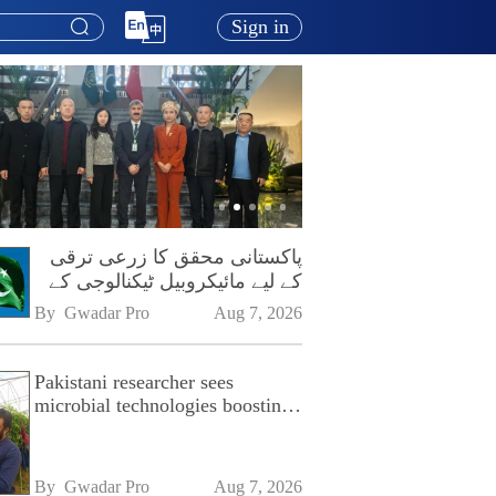
Sign in
پاکستانی محقق کا زرعی ترقی
کے لیے مائیکروبیل ٹیکنالوجی کے
فروغ پر زور
By 
Gwadar Pro
Aug 7, 2026
Pakistani researcher sees
microbial technologies boosting
Pakistan's agriculture
By 
Gwadar Pro
Aug 7, 2026