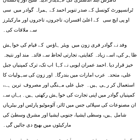
ٹرانسپورٹ کونسل کے صدر تنویر احمد کے ہمراہ گوادر میں سی
او پی ایچ سی کے اعلیٰ افسران، تاجروں، تاجروں اور مارکیٹرز
سے ملاقات کی۔
وفد نے گوادر فری زون میں ویئر ہاؤس کے قیام کی خواہش
ظاہر کی، اسے زیادہ کفایتی، تجارتی لحاظ سے فائدہ مند اور نتیجہ
خیز قرار دیا۔احمد عمران ایوبی نے کہا اب تک، ترک کمپنیاں جبل
علی، متحدہ عرب امارات میں بندرگاہ اور زون کی سہولیات کا
استعمال کر رہی ہیں۔ جبل علی مہنگی اور مصروف ترین ہے،
کمپنیاں گوادر میں اپنی تجارت کی خواہش رکھتی ہیں۔ یہاں سے
ان مصنوعات کی سپلائی جس میں ٹائر، آٹوموٹیو پارٹس اور بیٹریاں
شامل ہیں، وسطی ایشیا، جنوبی ایشیا اور مشرق وسطیٰ کی
مارکیٹوں میں بھیج دی جائیں گی۔
گوادر ویئر ہاؤس جدید آئی ٹی پر مبنی ڈبلیو ایم