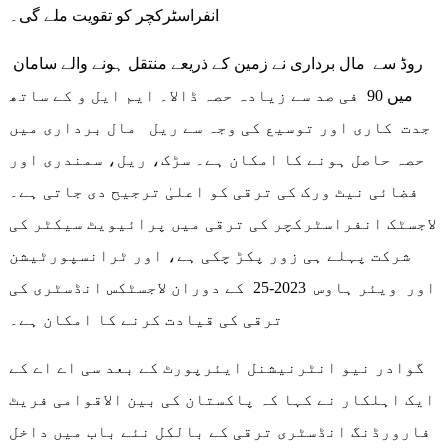
انفراسٹرکچر کو تقویت ملے گی۔
روڈ سے مال برداری نے زمین کے ذریعے منتقل ہونے والے سامان
میں 90 فی صد سے زیادہ حصہ ڈالا۔ ایم ایل و کے ساتھ
جدت کاری اور توسیع کی وجہ سے ریل مال برداری میں
حصہ حاصل ہونے کا امکان ہے۔ سڑک، ریل، سمندری اور
فضائی نیٹ ورک کی ترقی کو اعلیٰ ترجیح دی جاتی ہے۔
لاجسٹک انفراسٹرکچر کی ترقی میں پرائیویٹ سیکٹر کی
شرکت پہلے ہی زور پکڑ چکی ہے، اور ٹرانسپورٹیشن
اور ویئر ہاوس 2023-25 کے دوران لاجسٹکس انڈسٹری کی
ترقی کی قیادت کرنے کا امکان ہے۔
گوادر نیو انٹرنیشنل ایئرپورٹ کے بعد سی اے اے کے
ایک اہلکار نے کہا کہ پاکستان کی بین الاقوامی فریٹ
فارورڈنگ انڈسٹری ترقی کے بالکل نئے باب میں داخل