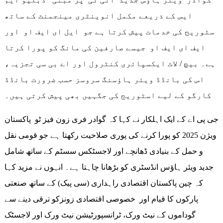
ایس کے ذریعے مکمل انوینٹری مینجمنٹ کے ساتھ
سٹوریج کی خدمات پیش کرتا ہے جو ایل ای ایف او اور
ایف ای ایف او جیسے صارفین کی مانگ کو پورا کرتا
ہے۔ بیچ / لاٹ ایکسپائری کنٹرول اور اے بی سی تجزیہ،
اس کی بانڈڈ ویئر ہاؤسنگ سروسز حسب ضرورت بانڈڈ
کارگو کے لیے اسٹوریج کی جگہیں بھی پیش کرتی ہیں۔
جی پی اے کے ایک اہلکار نے کہا کہ گوادر فری زون فیز ٹو پاکستان
ویژن 2025 کو پورا کرنے کی پوری صلاحیت رکھتا ہے جو قومی نقل
و حمل کے بنیادی ڈھانچے اور لاجسٹکس سسٹم کے ساتھ شامل
جدید ویئر ہاؤس انڈسٹری کو بڑھانا چاہتا ہے۔ انہوں نے مزید کہا
کہ چین پاکستان اقتصادی راہداری (سی پیک) کے ساتھ صنعتی
پارکوں کا قیام اور خصوصی اقتصادی زونزکو ترقی دینے سے
گوداموں کے نیٹ ورک، ٹرانسپورٹیشن نیٹ ورک اور لاجسٹک