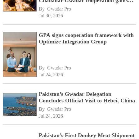
Chabahar-Gwadar cooperation gains
momentum alongside China's BRI
By 
Gwadar Pro
network
Jul 30, 2026
GPA signs cooperation framework with
Optimize Integration Group
By 
Gwadar Pro
Jul 24, 2026
Pakistan’s Gwadar Delegation
Concludes Official Visit to Hebei, China
By 
Gwadar Pro
Jul 24, 2026
Pakistan’s First Donkey Meat Shipment