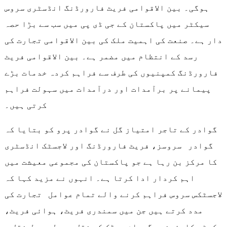
ہوگی۔ بین الاقوامی فریٹ فارورڈنگ انڈسٹری سروس
سیکٹر میں پاکستان کے جی ڈی پی میں سب سے بڑا حصہ
دار ہے۔ صنعت کی اہمیت ملک کی بین الاقوامی تجارت کی
رسد کے انتظام میں مضمر ہے۔ بین الاقوامی فریٹ
فارورڈنگ کمپنیوں کی طرف سے فراہم کردہ خدمات بڑے
پیمانے پر برآمدات اور درآمدات میں سہولت فراہم
کرتی ہیں۔
گوادر کے تاجر امتیاز گل نے گوادر پرو کو بتایا کہ
گوادر سروسز، فریٹ فارورڈنگ اور لاجسٹک انڈسٹری
کا مرکز بن رہا ہے جو پاکستان کی مجموعی معیشت میں
اہم کردار ادا کرتا ہے۔ انہوں نے مزید کہا کہ
لاجسٹکس سروس فراہم کرنے والے تمام عوامل تجارت کی
مدد کرتے ہیں جن میں سمندری فریٹ، ہوائی فریٹ،
کسٹم کلیئرنس، گودام، سڑک کی نقل و حمل، ریل نقل و