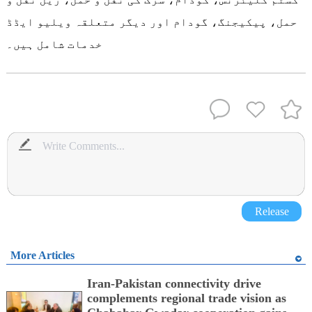
حمل، پیکیجنگ، گودام اور دیگر متعلقہ ویلیو ایڈڈ
خدمات شامل ہیں۔
Release
More Articles
Iran-Pakistan connectivity drive
complements regional trade vision as