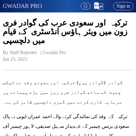
GWADAR PRO
Sign in
ترکیہ اور سعودی عرب کی گوادر فری
زون میں ویئر ہاؤس انڈسٹری کے قیام
میں دلچسپی
By Staff Reporter   | 
Gwadar Pro
Jan 23, 2023
گوادر (گوادر پرو) ترکیہ اور سعودی وفد نے ٹیکس
چھوٹ کے ساتھ گوادر فری زون میں بڑے پیمانے پر
سرمایہ کاری کرنے میں گہری دلچسپی ظاہر کی ہے۔
ترکیہ کے وفد کی نمائندگی کرنے والے احمد عمران ایوبی نے پاک
سعودی بزنس چیمبر کے عہدیدار سہیل صدیقی، لاہور چیمبر آف
کامرس اینڈ انڈسٹری کی عہدیدار ادیبہ شیخ اور پاکستان