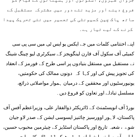
فروغ دینے اور مزید نئے دور میں مشترکہ مستقبل کے
ساتھ پاک چین کمیونٹی کی تعمیر میں نئی تحریک پیدا
کرنے کے لیے تیار ہے۔
اپنے اختتامی کلمات میں جے ایکس یو ایس ٹی میں سی پی سی
کمیٹی آف سکول آف فارن لینگویجز کے سیکرٹری لیو چینگ شینگ
نے مستقبل میں مستقل بنیادوں پر اسی طرح کے فورمز کے انعقاد
کی تجویز پیش کی اور کہا کہ دونوں ممالک کی حکومتیں،
یونیورسٹیوں اور محققین کے درمیان ہموار مواصلاتی ذرائع،
مسلسل تبادلے اور تعاون کو فروغ دیں۔
بورڈ آف انویسٹمنٹ کے ڈائریکٹر ذوالفقار علی، وزیراعظم آفس آف
پاکستان، لاہور اوورسیز چائنیز ایسوسی ایشن کے صدر لاو جیان
شوے ، شعبہ تاریخ اور پاکستان اسٹڈیز کے چیئرمین محبوب حسین،
لیاو یوآن ساوتھ ایشیا انسٹی ٹیوٹ کے ڈپٹی ڈائریکٹر ما چی وے،