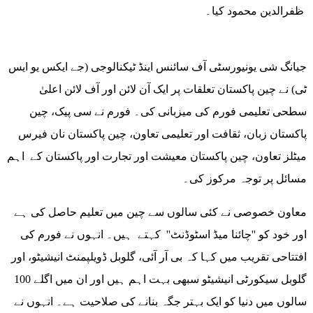
ظفرالدین محمود کیا۔
جیانگ شی یونیورسٹی آف سائنس اینڈ ٹیکنالوجی (جے ایکس یو ایس
ٹی) نے چین پاکستان تعلقات پر ایک آن لائن اور آف لائن اعلیٰ
سطحی تعلیمی فورم کی میزبانی کی۔ فورم نے سی پیک، چین
پاکستان زبان، ثقافت اور تعلیمی تعاون، چین پاکستان نان فیرس
میٹلز تعاون، چین پاکستان معیشت اور تجارت اور پاکستان کے اہم
مسائل پر توجہ مرکوز کی۔
معاون خصوصی نے کئی سالوں سے چین میں تعلیم حاصل کی ہے
اور خود کو ''چائنا میڈ اسٹوڈنٹ'' کہتے ہیں۔ انہوں نے فورم کی
افتتاحی تقریب میں کہا کہ بی آر آئی، گلوبل ڈویلپمنٹ انیشیٹو، اور
گلوبل سیکورٹی انیشیٹو سبھی بہت اہم ہیں اور ان میں اگلے 100
سالوں میں دنیا کو ایک بہتر جگہ بنانے کی صلاحیت ہے۔ انہوں نے