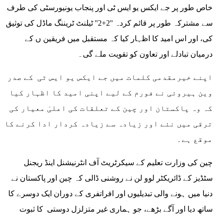
خاص طور پر جے ایکس یو ایس ٹی اور پنجاب یونیورسٹی کی طرف
سے مشترکہ طور پر قائم کردہ ''2+2'' ٹیلنٹ ٹریننگ ماڈل کی توثیق
کی، اور اس امید کا اظہار کیا کہ مستقبل میں فریقین ں کے
درمیان تبادلے اور تعاون کو تقویت ملے گی۔
اپنے خیرمقدمی کلمات میں جے ایکس یو ایس ٹی کے صدر
وین ہیروئی نے فورم کے لیے اپنی امید کا اظہار کیا
کہ وہ پاکستان اور چین کے تعلقات کی اعلیٰ معیار کی
ترقی میں نئے اور زیادہ سے زیادہ کردار ادا کرنے کا
موقع ہے۔
چین کی وزارت تعلیم کے سیکرٹریٹ آف انٹرنیشنل اینڈ ریجنل
سٹڈیز کے ڈائریکٹر لوو لن نے روشنی ڈالی کہ چین اور پاکستان نے
دنیا میں ہونے والی تبدیلیوں اور افراتفری کے دوران ایک دوسرے کا
ساتھ دیا اور آگے بڑھے، جو ہماری غیر متزلزل دوستی کا ثبوت