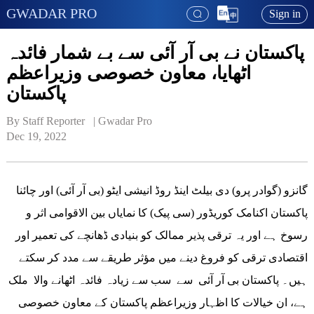
GWADAR PRO
Sign in
پاکستان نے بی آر آئی سے بے شمار فائدہ
اٹھایا، معاون خصوصی وزیراعظم
پاکستان
By Staff Reporter   | 
Gwadar Pro
Dec 19, 2022
گانزو (گوادر پرو) دی بیلٹ اینڈ روڈ انیشی ایٹو (بی آر آئی) اور چائنا
پاکستان اکنامک کوریڈور (سی پیک) کا نمایاں بین الاقوامی اثر و
رسوخ ہے اور یہ ترقی پذیر ممالک کو بنیادی ڈھانچے کی تعمیر اور
اقتصادی ترقی کو فروغ دینے میں مؤثر طریقے سے مدد کر سکتے
ہیں۔ پاکستان بی آر آئی سے سب سے زیادہ فائدہ اٹھانے والا ملک
ہے، ان خیالات کا اظہار وزیراعظم پاکستان کے معاون خصوصی