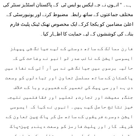
ہے۔ '' انہوں نے جے ایکس یو ایس ٹی کے پاکستان اسٹڈیز سنٹر کی
مختلف جماعتوں کے ساتھ رابطہ مضبوط کرنے اور یونیورسٹی کے
اعلیٰ مضامین کو یکجا کرکے ایک مخصوص تھنک ٹینک پلیٹ فارم
بنانے کی کوششوں کے لیے حمایت کا اظہار کیا۔
فارن ممالک کے ساتھ دوستی کے لیے جیانگ شی پیپلز
ایسوسی ایشن کے نائب صدر ٹو انبو نے وضاحت کی کہ
حالیہ برسوں میں جیانگ شی نے بی آر آئی کے نفاذ میں
پاکستان کے ساتھ مسلسل تعاون اور تبادلوں کو وسعت
دی ہے اور سی پیک کی تعمیر کے شعبوں، وبا کے خلاف
جنگ، معیشت اور تجارت، تعلیم اور ثقافتمیں نتیجہ
خیز نتائج حاصل کیے ہیں۔ انہوں نے کہا کہ ایسوسی
ایشن دوسرے فریقوں کے ساتھ مل کر پاک چین تعاون کے
طریقہ کار اور پلیٹ فارمز کو وسعت دینے، چین-پاک
جڑواں شہروں، اسکولوں اور ہسپتالوں کے قیام کو