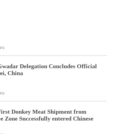
ro
Gwadar Delegation Concludes Official
ei, China
ro
First Donkey Meat Shipment from
 Zone Successfully entered Chinese