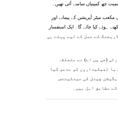
سمیت چھ کمپنیاں سامنے آئی تھیں۔
 مکعب میٹر آپریشن کے پیمانے اور
ھتے ہوئے کیا جائے گا۔ ایک استفسار
کہا کہ موجودہ بجٹ-23 2022 میں ڈریجنگ کے عمل کے لیے پہلے ہی
ٹی (جی پی اے) نے متعلقہ
 یا ٹھیکیداروں کو مدعو کیا
یگیشن چینل کی مینٹیننس
کے مطابق اہل ہیں۔