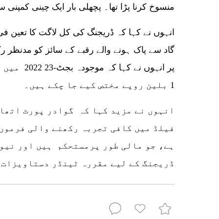
منسوخ کرنا پڑا تھا۔ پچھلی بار ایک چینی کمپنی 
انہوں نے کہا کہ ڈریجنگ کی کل لاگت کا تعین فی
گاد سے پاک ہونے والے رقبے کے سائز کو مدنظر رک
پر انہوں نے 
1 بلین روپے مختص کیے جا چکے ہیں۔
انہوں نے مزید کہا کہ گوادر پورٹ اتھار
فیلڈ میں کافی تجربہ رکھنے والی فرموں
ہے، جو مالی طور پرمستحکم ہیں اور نیو
ڈریجنگ کے لیے مقررہ ٹینڈر دستاویزات 