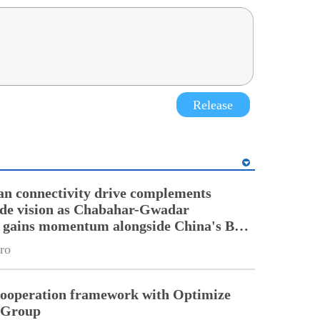
Release
an connectivity drive complements
ade vision as Chabahar-Gwadar
n gains momentum alongside China's BRI
ro
cooperation framework with Optimize
n Group