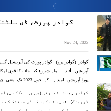
گوادر پورٹ، ڈی سلٹنگ
Nov 24, 2022
گوادر (گوادر پرو) گوادر پورٹ کی آپریشنل گہر
آپریشن آئندہ ماہ شروع کیے جانے کا قوی امکا
پورا آپریشن امید ہے کہ جون 2023 تک یعنی چھ ماہ کے اندر مکمل ہو جائے گا۔
گوادر پورٹ اتھارٹی (جی پی اے) کے پراج
ڈریجنگ) ندیم نے کہا کہ ڈی سلٹنگ کے طر
توجہ حاصل کی ہے کیونکہ بولی کے دو عمل