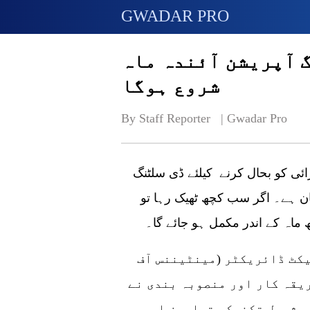
GWADAR PRO
 آپریشن آئندہ ماہ
شروع ہوگا
By Staff Reporter   | 
Gwadar Pro
ائی کو بحال کرنے کیلئے ڈی سلٹنگ
ن ہے۔ اگر سب کچھ ٹھیک رہا تو
یکٹ ڈائریکٹر (مینٹیننس آف
یقہ کار اور منصوبہ بندی نے
 بشمول تکنیکی تجاویز اور