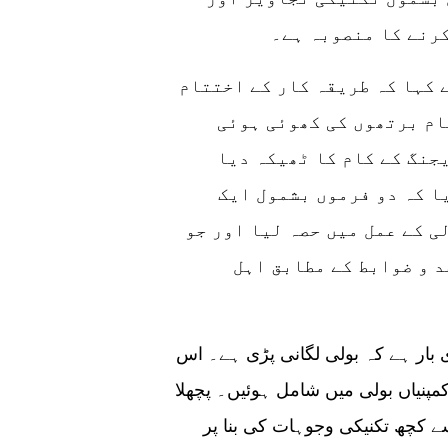
رنے کا منصوبہ ہے۔
 کہا کہ طریقہ کار کے اختتام
ام برتھوں کی کھوئی ہوئی
جنگ کے کام کا ٹھیکہ دیا
ا کہ دو فرموں بشمول ایک
ی کے عمل میں حصہ لیا اور جو
 و ضوابط کے مطابق اہل
ی بار ہے کہ بولی لگانی پڑی ہے۔ اس
 دو کمپنیاں بولی میں شامل ہوئیں۔ پچھلا
لد ہی اسے کچھ تکنیکی وجوہات کی بنا پر