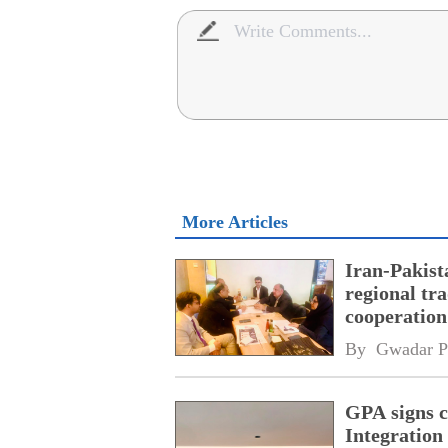
More Articles
Iran-Pakist
regional tr
cooperatio
network
By 
Gwadar P
GPA signs 
Integratio