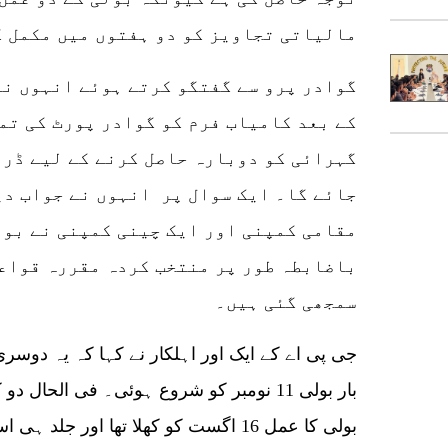
مالیاتی تجاویز کو دو ہفتوں میں مکمل ک
گوادر پرو سے گفتگو کرتے ہوئے انہوں نے
کے بعد کامیاب فرم کو گوادر پورٹ کی تم
گہرائی کو دوبارہ حاصل کرنے کے لیے ڈری
جائے گا۔ ایک سوال پر انہوں نے جواب دی
مقامی کمپنی اور ایک چینی کمپنی نے بول
باضابطہ طور پر منتخب کردہ مقررہ قواعد
سمجھی گئی ہیں۔
جی پی اے کے ایک اور اہلکار نے کہا کہ یہ دوسر
بار بولی 11 نومبر کو شروع ہوئی۔ فی الحال
بولی کا عمل 16 اگست کو کھلا تھا اور ج