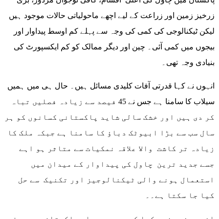
زرخیز زمین اور زراعت کے لیے اچھے ماحولیاتی حالات موجود ہیں
لیکن ٹیکنالوجی کی کمی کی وجہ سے پہلے کم اوسط پیداوار اور
بیجوں میں کمی آئی۔ چین اور دیگر ممالک کو کم ایکسپورٹ کی
بنیادی وجہ تھی۔
انہوں نے کہا قدرتی آفات کلیدی مسائل ہیں۔ حال ہی میں ہمیں
سیلاب کا سامنا ہے جس نے 45 فیصد سے زیادہ فصلیں تباہ
کر دی ہیں اور خشک سالی شاید پاکستانی کسانوں کو ہر
سال سب سے بڑا ابیوٹک دباؤ کا سامنا ہے جبکہ ملک کا
زیادہ تر کاشت والا علاقہ نمکیات سے متاثر ہو اہے
جسے جدید ترین چاول کی پیداوار کے میدان میں
استعمال ہونے والی ٹیکنالوجیز اور تکنیک سے حل
کیا جا سکتا ہے۔۔
انہوں نے مزید کہا کہ برسوں پہلے پاکستان میں صرف