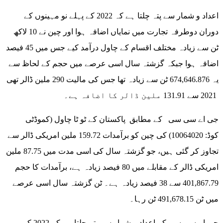
اعداد و شمار سے پتہ چلتا ہے کہ 2022 کے پہلے نو مہینوں کے
دوران دوطرفہ تجارت میں نمایاں اضافہ ہوا اور چین نے 10 لاکھ
ٹن سے زیادہ مختلف اقسام کے چاول درآمد کیے جس میں 45 فیصد
اضافہ ہوا جبکہ گزشتہ سال اسی عرصے میں حجم کے لحاظ سے
یہ 674,646.876 ٹن سے زیادہ تھا جس کی مالیت 290 ملین ڈالر تھی
2021 سے 131.91 ملین ڈالر کا اضافہ ہے۔
جی اے سی سی کے مطابق پاکستان کے ٹو ٹا چاول (کموڈٹی
کوڈ: 10064020) کی چین کو برآمدات 159.72 ملین امریکی ڈالر سے
تجاوز کر گئی ہیں، جو گزشتہ سال کی اسی مدت میں 87.75 ملین
امریکی ڈالر کے مقابلے میں 80 فیصد زیادہ ہے، برآمدات کا حجم
401,867.79 سے 38 فیصد زیادہ ہے۔ ٹن گزشتہ سال اسی عرصے
میں ٹن 491,678.15 ٹن رہا۔
جی اے سی سی کے اعداد و شمار سے پتہ چلتا ہے کہ 2022 کے