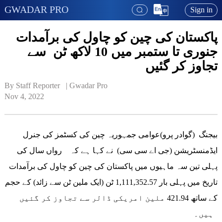
GWADAR PRO
Sign in
پاکستان کی چین کو چاول کی برآمدات
جنوری تا ستمبر میں 10 لاکھ ٹن سے
تجاوز کر گئیں
By Staff Reporter   | 
Gwadar Pro
Nov 4, 2022
بیجنگ (گوادر پرو)عوامی جمہوریہ چین کی کسٹمز کی جنرل
ایڈمنسٹریشن (جی اے سی سی) نے کہا ہے کہ رواں سال کی
پہلی تین سہ ماہیوں میں پاکستان کی چین کو چاول کی برآمدات
تاریخ میں پہلی بار 1,111,352.57 ٹن (ایک ملین ٹن سے زائد) کے حجم
کے ساتھ 421.94 ملین امریکی ڈالر سے تجاوز کر گئیں
ہیں۔