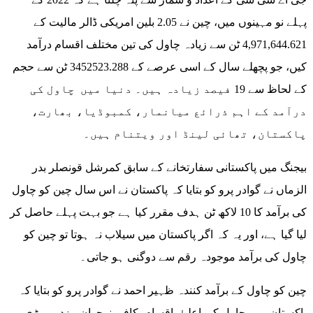
پہلے نو مہینوں میں، چین نے 2.05 بلین امریکی ڈالر مالیت کے
4,971,644.621 ٹن سے زیادہ چاول کی تین مختلف اقسام درآمد
کیں، جو پچھلے سال کے اسی عرصے کے 3452523.288 ٹن سے حجم
کے لحاظ سے 19 فیصد زیادہ ہیں۔ دنیا میں چاول کی
درآمد کے اہم ذرائع میانمار، کمبوڈیا، بھارت،
پاکستان، تھائی لینڈ اور ویتنام ہیں۔
بیجنگ میں پاکستانی سفارتخانے کے سابق کمرشل قونصلر بدر
الزماں نے گوادر پرو کو بتایا کہ پاکستان نے اس سال چین کو چاول
کی برآمد کا 10 لاکھ ٹن ہدف مقرر کیا ہے جو بہت پہلے حاصل کر
لیا گیا ہے، اور یہ کہ اگر پاکستان میں سیلاب نہ ہوتا تو چین کو
چاول کی برآمد موجودہ رقم سے دوگنی ہو جاتی۔
چین کو چاول کے برآمد کنندہ ظہیر احمد نے گوادر پرو کو بتایا کہ
پاکستان میں چاول کی اعلیٰ اقسام، کافی نوجوان مزدور، بڑی