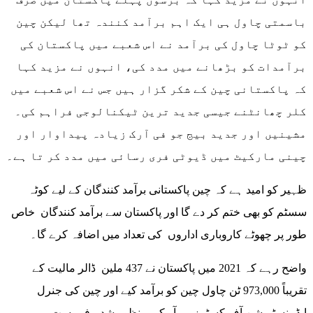
باسمتی چاول ہی ایک اہم برآمد کنندہ تھا لیکن چین
کو ٹوٹا چاول کی برآمد نے اس شعبے میں پاکستان کی
برآمدات کو بڑھانے میں مدد کی، انہوں نے مزید کہا
کہ پاکستانی چین کے شکر گزار ہیں جس نے اس شعبے میں
کلر چھانٹنے جیسی جدید ترین ٹیکنالوجی فراہم کی۔
مشینیں اور جدید بیج جو فی آرک زیادہ پیداوار اور
چینی مارکیٹ میں ڈیوٹی فری رسائی میں مدد کر تا ہے۔
ظہیر کو امید ہے کہ چین پاکستانی برآمد کنندگان کے لیے کوٹہ
سسٹم کو بھی ختم کر دے گا اور پاکستان سے برآمد کنندگان خاص
طور پر چھوٹے کاروباری اداروں کی تعداد میں اضافہ کرے گا۔
واضح رہے کہ 2021 میں پاکستان نے 437 ملین ڈالر مالیت کے
تقریباً 973,000 ٹن چاول چین کو برآمد کیے اور چین کی جنرل
ایڈمنسٹریشن آف کسٹمز پی آر کی منظور شدہ فہرست میں