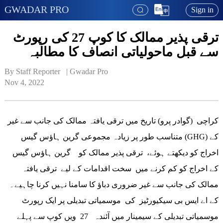
GWADAR PRO
Sign in
ترقی پذیر ممالک کا کوپ 27 کی رپورٹ
سے قبل ماحولیاتی انصاف کا مطالبہ
By Staff Reporter   | 
Gwadar Pro
Nov 4, 2022
کراچی (گوادر پرو) تاریخ میں ترقی یافتہ ممالک کی جانب سے غیر
متناسب طور پر زیادہ مجموعی گرین ہاؤس گیس (GHG) کے
اخراج کو دیکھتے ہوئے، ترقی پذیر ممالک کو گرین ہاؤس گیس
کے اخراج کو کم کرنے میں سخت اقدامات کے لیے ترقی یافتہ
ممالک کی جانب سے غیر ضروری دباؤ کا سامنا نہیں کرنا چاہیے۔
کے اے ایس بی سیکیورٹیز کی موسمیاتی تبدیلی پر ایک رپورٹ
موسمیاتی تبدیلی کے سیمینار میں آئندہ 27 ویں کوپ سے پہلے