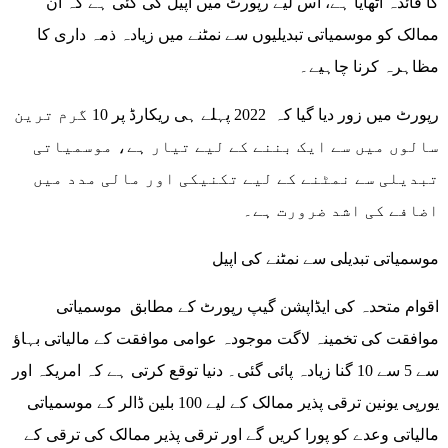
کا فائدہ اٹھایا ہے، اس لیے رپورٹ میں اپیل کی گئی ہے کہ ان
ممالک کو موسمیاتی تبدیلیوں سے نمٹنے میں زیادہ ذمہ داری کا
مظاہرہ کرنا چاہیے۔
رپورٹ میں زور دیا گیا کہ 2022 پہلے ہی ریکارڈ پر 10 گرم ترین
سالوں میں سے ایک بننے کے لیے تیار ہے، موسمیاتی
تبدیلی سے نمٹنے کے لیے تکنیکی اور مالی مدد میں
اضافے کی اشد ضرورت ہے۔
موسمیاتی تبدیلی سے نمٹنے کی اپیل
اقوام متحدہ کی ایڈاپشن گیپ رپورٹ کے مطابق موسمیاتی
موافقت کی تخمینہ لاگت موجودہ عوامی موافقت کے مالیاتی بہاؤ
سے 5 سے 10 گنا زیادہ پائی گئی۔ دنیا توقع کرتی ہے کہ امریکہ اور
یورپی یونین ترقی پذیر ممالک کے لیے 100 بلین ڈالر کے موسمیاتی
مالیاتی وعدے کو پورا کریں گے اور ترقی پذیر ممالک کی ترقی کے