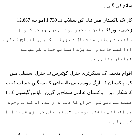
شائع کی گئی۔
کل تک پاکستان میں تباہ کن سیلاب نے 1,739 اموات، 12,867
زخمی، اور 33 ملین بے گھر ہوئے ہیں، جو کہ گلوبل
ساؤتھ کی جانب سے شمال کے زیادہ کاربن اخراج کے لیے
ادا کیے جانے والے بڑے انسانی حساب کی سب سے
نمایاں مثال ہے۔
اقوام متحدہ کے سیکرٹری جنرل گوٹیرس نے جنرل اسمبلی میں
کہا پاکستان کے لوگ موسمیاتی ناانصافی کے سنگین حساب کتاب
کا شکار ہیں۔ پاکستان عالمی سطح پر گرین ہاؤس گیسوں کے 1
فیصد سے بھی کم اخراج کا ذمہ دار ہے، اس کے باوجود
وہ انسانی ساختہ موسمیاتی تبدیلی کی بڑی قیمت ادا
کر رہا ہے۔