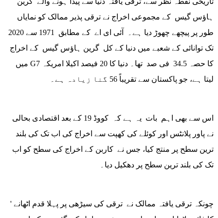
تاریخی نقطہ نظر سے، ترقی یافتہ دنیا سے پیدا ہونے والے گرین
ہاؤس گیس کے مجموعی اخراج نے ترقی پذیر ممالک کو نمایاں
طور پر پیچھے چھوڑ دیا ہے۔ آئی ای اے کے مطابق 1971 سے 2020
تک توانائی کے شعبے میں دنیا کے کل گرین ہاؤس گیس کے اخراج
میں G7 کا حصہ 34.5 فی صد تھا۔ دنیا کا 20 فیصد اکیلا امریکہ
لیتا ہے، جو پاکستان سے تقریباً 56 گنا زیادہ ہے۔
اس سے بھی اہم بات یہ ہے کہ کووڈ 19 کے بعد اقتصادی بحالی
نے پاور پلانٹس اور کوئلے کی کھپت سے اخراج کی اب تک کی بلند
ترین سطح پر منتج کیا، جس نے کاربن کے اخراج کی سطح کو اب
تک کی بلند ترین سطح پر دھکیل دیا۔
چونکہ ترقی یافتہ ممالک نے ترقی کی سیڑھی پر پہلا قدم اٹھانے '