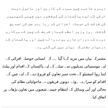
دوسری جانب، چین سبز، کم کاربن اور ماحول دوست
ترقی کے لیے پاکستان کی کوششوں میں چینی کمپنیوں
کی شرکت کی حوصلہ افزائی کر رہا ہے، جس کی تصدیق
گزشتہ روز وزیر اعظم شہباز شریف کے چین کے سرکاری
دورے کے دوران جاری ہونے والے چین اور پاکستان کے
درمیان مشترکہ بیان میں کی گئی ہے۔
مشترکہ بیان میں مزید کہا گیا ہے کہ انسانی حوصلہ افزائی کے
لیے موسمیاتی تبدیلیوں سے نمٹنے کے لیے پاکستان کے اقدام اور بیلٹ
اینڈ روڈ انیشیٹو کے تحت سبز تعاون کو فروغ دینے کے لیے چین کے
اقدام کو سراہتے ہوئے دونوں فریقوں نے ماحولیاتی نظام کی
بحالی اور آبی وسائل کے انتظام جیسے شعبوں میں تعاون بڑھانے پر
اتفاق کیا۔