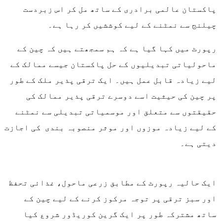
پاکستان عالمی برادری کے ساتھ مل کر اس زبردست
چیلنج سے نمٹنے کے لیے کوششیں کر رہا ہے۔
رپورٹ میں کہا گیا ہے کہ ہم سمجھتے ہیں کہ چین کے
ماحولیاتی تبدیلیوں کے حل پاکستان جیسے ممالک کے
لیے زیادہ قابل عمل ہیں۔ ایک ترقی پذیر ملک کے طور
پر چین کی حیثیت اسے دوسرے ترقی پذیر ممالک کی
حقیقتوں سے متعلق اور موسمیاتی تبدیلی سے نمٹنے
کے لیے زیادہ موزوں اور موثر منصوبہ بندی کی اجازت
دیتی ہے۔
ایک حالیہ رپورٹ کے مطابق زرعی ماحول، غذائی تحفظ
اور سبز ترقی پر توجہ مرکوز کرنے کے لیے چین کے
ساتھ مشترکہ طور پر ایک گرین کوریڈور شروع کیا