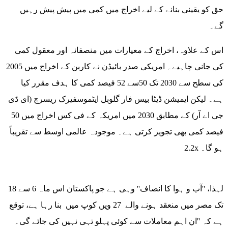
حق کو یقینی بنانے کے لیے اخراج میں کمی میں پیش پیش رہیں
گے۔
اس کے علاوہ، اخراج کے معیارات میں منصفانہ اور معقول کمی
کی جانی چاہیے۔ امریکی صدر بائیڈن نے کاربن کے اخراج میں 2005
کی سطح سے 2030 تک 50سے 52 فیصد کمی کا ہدف مقرر کیا
ہے۔ لیکن ایمیشن ڈیٹا بیس فار گلوبل ایٹموسفیرک ریسرچ (ای ڈی
جی اے آر) کے مطابق 2030 میں امریکہ کے فی کس اخراج میں 50
فیصد کمی بھی تجویز کرتی ہے۔ موجودہ عالمی اوسط سے تقریباً
2.2x ہو گا۔
لہذا، ''آب و ہوا کا انصاف'' وہی ہے جو پاکستان اس ماہ 6 سے 18
تک مصر میں منعقد ہونے والے 27 ویں کوپ میں بنا رہا ہے، توقع
ہے کہ ''ان اہم معاملات سے کوئی پہلو تہی نہیں کی جائے گی۔