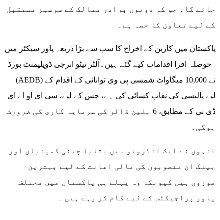
جائے گا، جو کہ دونوں برادر ممالک کے سرسبز مستقبل
کے لیے تعاون کا حصہ ہے۔
پاکستان میں کاربن کے اخراج کا سب سے بڑا ذریعہ پاور سیکٹر میں
حوصلہ افزا اقدامات کیے گئے ہیں۔آلٹر نیٹو انرجی ڈویلپمنٹ بورڈ
(AEDB) نے 10,000 میگاواٹ شمسی پی وی توانائی کے اقدام کے
لیے پالیسی کی نقاب کشائی کی ہے، جس کے لیے، سی ای او اے ای
ڈی بی کے مطابق، 6 بلین ڈالر کی سرمایہ کاری کی ضرورت
ہوگی۔
انہوں نے ایک انٹرویو میں بتایا چینی کمپنیاں اور
بینک ان منصوبوں کی مالی اعانت کے لیے بہترین
موزوں ہیں کیونکہ وہ پہلے ہی پاکستان میں مختلف
پاور پراجیکٹس کے لیے کام کر رہے ہیں ۔