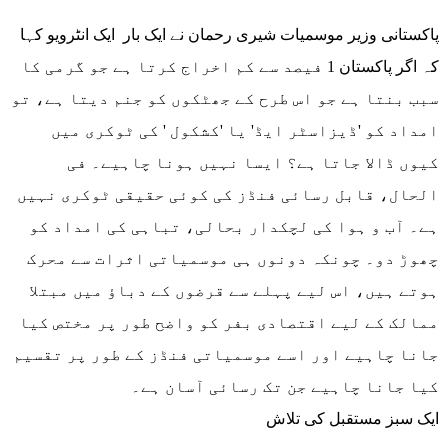
پاکستانی وزیر موسمیات شیری رحمان نے ایک بار ایک انٹرویو کہا
کہ اگر پاکستان 1 فیصد سے کم اخراج کرتا ہے جو گرمی کا
سبب بنتا ہے جو اس طرح کے جھٹکوں کو جنم دیتا ہے، تو
امداد کو 'ڈیزاسٹر ایڈ' یا 'کشکول ' کی ٹوکری میں
کیوں ڈالا جاتا ہے؟ ایسا نہیں ہونا چاہیے۔ فی
الحال، قابل رسائی فنڈز کی کوئی حقیقی ٹوکری نہیں
ہے۔ آب و ہوا کی لچکدار بحالی، تباہی کی امداد کو
چھوڑ دو۔ چونکہ دونوں ہی موسمیاتی اثرات سے محرک
ہوتے ہیں، اس لیے پہلے سے قرضوں کے دباؤ میں مبتلا
ممالک کے لیے اقتصادی بفر کو واضح طور پر مختص کیا
جانا چاہیے اور اسے موسمیاتی فنڈز کے طور پر تقسیم
کیا جانا چاہیے جن تک رسائی آسان ہے۔
ایک سبز مستقبل کی تلاش