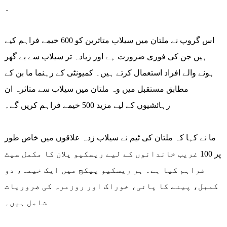
۔
اس گروپ نے ملتان میں سیلاب متاثرین کو 600 خیمے فراہم کیے
ہیں جن کی فوری ضرورت ہے اور زیادہ تر سیلاب سے بے گھر
ہونے والے افراد استعمال کرتے ہیں۔ کمیونٹی کے رہنما ما بن کے
مطابق مستقبل میں وہ ملتان میں سیلاب سے متاثرہ ان
رہائشیوں کے لیے مزید 500 خیمے فراہم کریں گے۔
ما نے کہا کہ ملتان کی ٹیم نے سیلاب زدہ علاقوں میں خاص طور
پر 100 غریب خاندانوں کے لیے ریسکیو پلان کا مکمل سیٹ
فراہم کیا ہے۔ ہر ریسکیو پیکج میں ایک خیمہ، دو
کمبل، پینے کا پانی، خوراک اور روزمرہ کی ضروریات
شامل ہیں۔