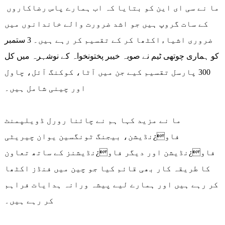
ما نے سی ای این کو بتایا کہ اب ہمارے پاس رضاکاروں
کے سات گروپ ہیں جو اشد ضرورت والے خاندانوں میں
ضروری اشیاءاکٹھا کر کے تقسیم کر رہے ہیں۔ 3 ستمبر
کو ہماری چوتھی ٹیم نے صوبہ خیبر پختونخواہ کے نوشہرہ میں کل
300 پارسل تقسیم کیے جن میں آٹا، کوکنگ آئل، چاول
اور چینی شامل ہیں۔
ما نے مزید کہا ہم نے چائنا رورل ڈویلپمنٹ
فاو¿نڈیشن، بیجنگ ٹونگسین یوان چیریٹی
فاو¿نڈیشن اور دیگر فاو¿نڈیشنز کے ساتھ تعاون
کا طریقہ کار بھی قائم کیا جو چین میں فنڈز اکٹھا
کر رہے ہیں اور ہمارے لیے پیشہ ورانہ ہدایات فراہم
کر رہے ہیں۔