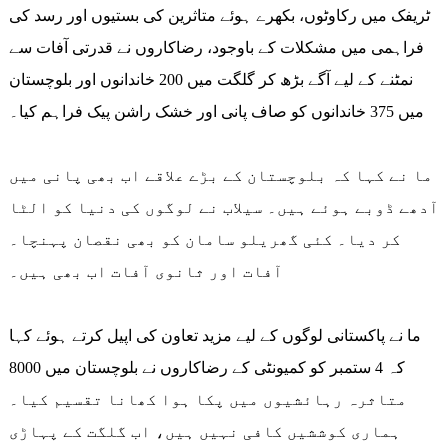
ٹریفک میں رکاوٹوں، بکھرے ہوئے متاثرین کی بستیوں اور رسد کی
فراہمی میں مشکلات کے باوجود، رضاکاروں نے قدرتی آفات سے
نمٹنے کے لیے آگے بڑھ کر گلگت میں 200 خاندانوں اور بلوچستان
میں 375 خاندانوں کو صاف پانی اور خشک راشن پیک فراہم کیا۔
ما نے کہا کہ بلوچستان کے بڑے علاقے اب بھی پانی میں
آدھے ڈوبے ہوئے ہیں۔ سیلاب نے لوگوں کی دنیا کو الٹا
کر دیا۔ کئی گھریلو سامان کو بھی نقصان پہنچا۔
آفات اور ثانوی آفات اب بھی ہیں۔
ما نے پاکستانی لوگوں کے لیے مزید تعاون کی اپیل کرتے ہوئے کہا
کہ 4 ستمبر کو کمیونٹی کے رضاکاروں نے بلوچستان میں 8000
متاثرہ رہائشیوں میں پکا ہوا کھانا تقسیم کیا۔
ہماری کوششیں کافی نہیں ہیں، اب گلگت کے پہاڑی