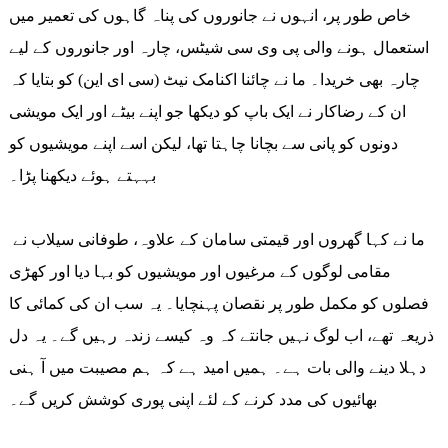
خاص طور پر، انہوں نے جانوروں کی پناہ گاہوں کی تعمیر میں
استعمال ہونے والی پی وی سی شیٹس، چارہ اور جانوروں کے لیے
چارہ بھی خریدا۔ ما نے چائنا اکنامک نیٹ (سی ای این) کو بتایا کہ
ان کے رضاکار نے ایک باپ کو دیکھا جو اپنے بیٹے اور ایک مویشی
دونوں کو پانی سے بچانا چاہتا تھا، لیکن اسے اپنے مویشیوں کو
بہہتے ہوئے دیکھنا پڑا۔
ما نے کہا گھروں اور قیمتی سامان کے علاوہ، طوفانی سیلاب نے
مقامی لوگوں کے مرغیوں اور مویشیوں کو بہا دیا اور کھڑی
فصلوں کو مکمل طور پر نقصان پہنچایا۔ یہ سب ان کی کمائی کا
ذریعہ تھے، اب لوگ نہیں جانتے کہ وہ کیسے زندہ رہیں گے۔ یہ دل
دہلا دینے والی بات ہے۔ ہمیں امید ہے کہ ہم مصیبت میں آ ہنی
بھائیوں کی مدد کرنے کے لئے اپنی پوری کوشش کریں گے۔