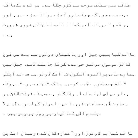
علاقے میں سیلاب سرحد سے گزر چکا ہے۔ ہم نے دیکھا کہ
بہت سے بچوں کے جوتے اور کپڑے پرانے پڑے ہیں، اور
ہر قسم کے رہنے اور کھانے کے سامان کی فوری ضرورت
ہے ۔
ما نے کہاہمیں چین اور پاکستان دونوں سے بہت سی فون
کالز موصول ہوئیں جو مدد کرنا چاہتے تھے۔ چین میں
ہمارے پاس پرائمری اسکول کا ایک ڈونر ہے جس نے اپنی
تمام جیب خرچ عطیہ کردی۔ پاکستان میں رہتے ہوئے
ہمارے پاس ایک حاملہ رضاکار ہے جس نے فرنٹ لائن پر
ہمارے لیے سامان خریدنے پر اصرار کیا۔ وہ دل دہلا
دینے والی کہانیاں ہر روز ہو رہی ہیں ۔
ما نے کہا ہم ڈونرز اور آفت زدگان کے درمیان ایک پل