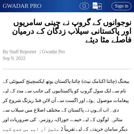
GWADAR PRO
Sign in
نوجوانوں کے گروپ نے چینی سامریوں
اور پاکستانی سیلاب زدگان کے درمیان
فاصلے مٹا دیئے
By Staff Reporter   | 
Gwadar Pro
Sep 9, 2022
بیجنگ (چائنا اکنامک نیٹ) چائنا-پاکستان یوتھ ایکسچینج کمیونٹی کے
نام سے ایک سول گروپ کو پاکستانیوں کی جانب سے مدد کے لیے
پیغامات موصول ہوئے اور اگست سے آن لائن فنڈ ریزنگ شروع کر
دی۔ اب انہوں نے پاکستان کے مختلف اضلاع میں سیلاب سے
متاثرہ لوگوں کے لیے خیمے، خوراک، روزمرہ کی ضروریات اور
دیگر سامان خریدنے کے لیے تقریباً 2 ملین آر ایم بی جمع کیے