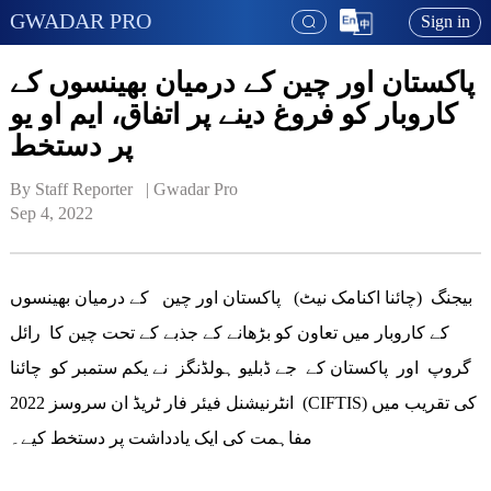
GWADAR PRO
Sign in
پاکستان اور چین کے درمیان بھینسوں کے
کاروبار کو فروغ دینے پر اتفاق، ایم او یو
پر دستخط
By Staff Reporter   | 
Gwadar Pro
Sep 4, 2022
بیجنگ (چائنا اکنامک نیٹ) پاکستان اور چین کے درمیان بھینسوں
کے کاروبار میں تعاون کو بڑھانے کے جذبے کے تحت چین کا رائل
گروپ اور پاکستان کے جے ڈبلیو ہولڈنگز نے یکم ستمبر کو چائنا
انٹرنیشنل فیئر فار ٹریڈ ان سروسز 2022 (CIFTIS) کی تقریب میں
مفاہمت کی ایک یادداشت پر دستخط کیے۔