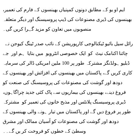
ایم او یو کے مطابق دونوں کمپنیاں بھینسوں کے فارم کی تعمیر،
بھینسوں کی ڈیری مصنوعات کی ڈیپ پروسیسنگ اور دیگر متعلقہ
منصوبوں میں تعاون کو مزید گہرا کریں گی۔
رائل سیل بائیو ٹیکنالوجی کارپوریشن کے نائب صدر ٹینگ کیوجن نے
چائنا اکنامک نیٹ کو ایک خصوصی انٹرویو میں بتایا ہم اور جے
ڈبلیو ہولڈنگز مشترکہ طور پر 100 ملین امریکی ڈالر کی سرمایہ
کاری کریں گے، پاکستان میں بھینسوں کی افزائش اور بھینسوں کے
دودھ اور گوشت کی مصنوعات کی پروسیسنگ کی صنعت کو
فروغ دینے، بھینسوں کی بیماریوں سے پاک کئی جدید چراگاہوں،
ڈیری پروسیسنگ پلانٹس اور مذبح خانوں کی تعمیر کو مشترکہ
طور پر فروغ دیں گے اور پاکستان میں تیار ہونے والی بھینسوں کے
دودھ اور گوشت کی مصنوعات کو آسیان ممالک اور مشرق
وسطیٰ کے خطوں کو فروخت کر یں گے۔۔