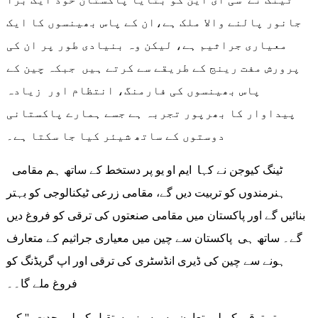
جانور پالنے والا ملک ہے،ان کے پاس بھینسوں کا ایک
معیاری جراثیم ہے، لیکن وہ بنیادی طور پر ان کی
پرورش مفت رینج کے طریقے سے کرتے ہیں جبکہ چین کے
پاس بھینسوں کی فارمنگ، انتظام اور زیادہ
پیداوار کا بھرپور تجربہ ہے جسے ہمارے پاکستانی
دوستوں کے ساتھ شیئر کیا جا سکتا ہے۔
ٹینگ کیوجن نے کہا ایم او یو پر دستخط کے ساتھ ہم مقامی
ہنرمندوں کو تربیت دیں گے، مقامی زرعی ٹیکنالوجی کو بہتر
بنائیں گے اور پاکستان میں مقامی صنعتوں کی ترقی کو فروغ دیں
گے۔ ساتھ ہی پاکستان سے چین میں معیاری جراثیم کے متعارف
ہونے سے چین کی ڈیری انڈسٹری کی ترقی اور اپ گریڈنگ کو
فروغ ملے گا۔۔
بہتر ترقی کے لیے تعاون ، سرسبز مستقبل کے لیے جدت '' کے