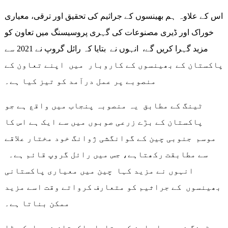
اس کے علاوہ ہم بھینسوں کے جراثیم کی تحقیق اور ترقی، معیاری
خوراک اور ڈیری مصنوعات کی گہری پروسیسنگ میں تعاون کو
مزید گہرا کریں گے، انہوں نے بتایا کہ رائل گروپ نے 2021 سے
پاکستان کے بھینسوں کے کاروبار میں اپنے تعاون کے
منصوبے پر عمل درآمد کو تیز کیا ہے۔
ٹینگ کے مطابق یہ منصوبہ پنجاب میں واقع ہے جو
پاکستان کے بڑے زرعی صوبوں میں سے ایک ہے اس کا
موسم جنوبی چین کے گوانگشی ژوانگ خود مختار علاقے
سے مطابقت رکھتاہے، جس میں رائل گروپ قائم ہے۔
انہوں نے مزید کہا چین میں معیاری پاکستانی
بھینسوں کے جراثیم کو متعارف کرواتے وقت اسے مزید
ممکن بناتا ہے۔
ٹینگ نے سی ای این کو بتایا پاکستان خود ایک بڑا