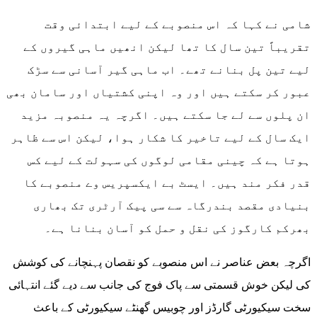
شامی نے کہا کہ اس منصوبے کے لیے ابتدائی وقت
تقریباً تین سال کا تھا لیکن انھیں ماہی گیروں کے
لیے تین پل بنانے تھے۔ اب ماہی گیر آسانی سے سڑک
عبور کر سکتے ہیں اور وہ اپنی کشتیاں اور سامان بھی
ان پلوں سے لے جا سکتے ہیں۔ اگرچہ یہ منصوبہ مزید
ایک سال کے لیے تاخیر کا شکار ہوا، لیکن اس سے ظاہر
ہوتا ہے کہ چینی مقامی لوگوں کی سہولت کے لیے کس
قدر فکر مند ہیں۔ ایسٹ بے ایکسپریس وے منصوبے کا
بنیادی مقصد بندرگاہ سے سی پیک آرٹری تک بھاری
بھرکم کارگوز کی نقل و حمل کو آسان بنانا ہے۔
اگرچہ بعض عناصر نے اس منصوبے کو نقصان پہنچانے کی کوشش
کی لیکن خوش قسمتی سے پاک فوج کی جانب سے دیے گئے انتہائی
سخت سیکیورٹی گارڈز اور چوبیس گھنٹے سیکیورٹی کے باعث