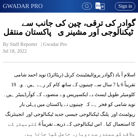
GWADAR PRO
Sign in
گوادر کی ترقی، چین کی جانب سے
ٹیکنالوجی اور مشینر ی پاکستان منتقل
By Staff Reporter   | 
Gwadar Pro
Jul 18, 2022
اسلام آ باد (گوادر پرو)لیفٹیننٹ کرنل (ریٹائرڈ) نوید احمد شامی
تقریباً 6 یا 7 سال سے چینیوں کے ساتھ کام کر رہے ہیں۔ وہ 19
کلومیٹر طویل ایسٹ بے ایکسپریس وے منصوبے کے کوآرڈینیٹر ہیں۔
نوید شامی کو فخر ہے کہ چینیوں نے پاکستان میں پہلی بار
ریوٹمنٹ اور پلنگ ٹیکنالوجی جیسی جدید ٹیکنالوجی اور انجینئرنگ
کا استعمال کیا۔ اس ٹیکنالوجی کے ذریعے تقریباً 4 کلومیٹر کے
علاقے کو سمندر سے دوبارہ حاصل کیا جاتا ہے۔