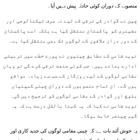
منصوبے کے دوران کوئی حادثہ پیش نہیں آیا۔
چین نے گوادر کی ترقی کے لیے نہ صرف ٹیکنالوجی اور
مشینری کو پاکستان منتقل کیا ہے بلکہ اسے پاکستان
کے دور دراز علاقوں کے لوگوں تک بھی منتقل کیا ہے۔
نوید شامی کے مطابق چینیوں نے پورے خطے میں تربیتی
ادارے بنائے ہیں۔ جب کوئی صنعت ترقی کرے گی تو وہاں
مقامی لوگوں کے لیے روزگار کے سب سے زیادہ مواقع
ہوں گے۔ ان تمام منصوبوں کے دوران چینی کمپنیاں
بلوچ اور گوادر کے مقامی لوگوں کو ترجیح دیں گی۔
نوید شامی نے کہا کہ یہ کہنا بالکل درست ہے کہ یہ
گیم چینجر ثابت ہوگا۔
یہ خوش آئند بات ہے کہ چینی مقامی لوگوں کی جدید کاری اور