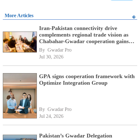
More Articles
Iran-Pakistan connectivity drive
complements regional trade vision as
Chabahar-Gwadar cooperation gains
momentum alongside China's BRI
By 
Gwadar Pro
network
Jul 30, 2026
GPA signs cooperation framework with
Optimize Integration Group
By 
Gwadar Pro
Jul 24, 2026
Pakistan’s Gwadar Delegation