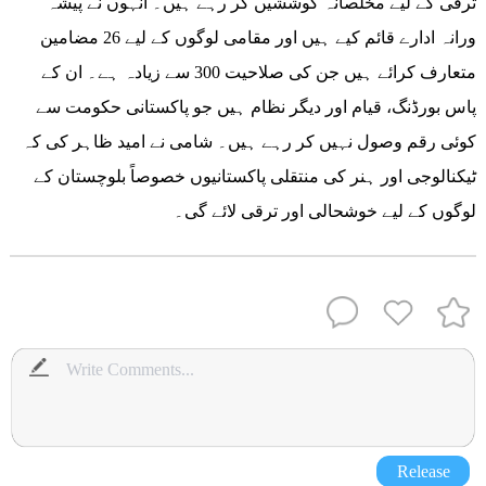
ترقی کے لیے مخلصانہ کوششیں کر رہے ہیں۔ انہوں نے پیشہ
ورانہ ادارے قائم کیے ہیں اور مقامی لوگوں کے لیے 26 مضامین
متعارف کرائے ہیں جن کی صلاحیت 300 سے زیادہ ہے۔ ان کے
پاس بورڈنگ، قیام اور دیگر نظام ہیں جو پاکستانی حکومت سے
کوئی رقم وصول نہیں کر رہے ہیں۔ شامی نے امید ظاہر کی کہ
ٹیکنالوجی اور ہنر کی منتقلی پاکستانیوں خصوصاً بلوچستان کے
لوگوں کے لیے خوشحالی اور ترقی لائے گی۔
Release