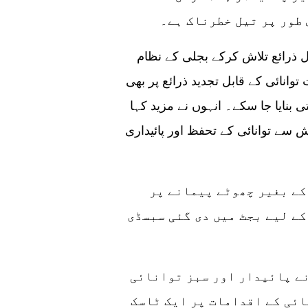
طور پر تیل خطرناک ہے۔
ل ذرائع تلاش کرکے بجلی کے نظام
نائی کے قابل تجدید ذرائع پر بھی
بنایا جا سکے۔ انہوں نے مزید کہا
اش سے توانائی کے تحفظ اور پائیداری
کے بغیر چھوٹے پیمانے پر
کے لیے بجٹ میں دی گئی سبسڈی
مصدق مسعود ملک نے وضاحت کی وزیراعظم نے پائیدار اور سبز توانائی
ائی کے اقدامات پر ایک ٹاسک