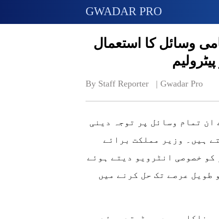
GWADAR PRO
امی وسائل کا استعمال
یٹرولیم
By Staff Reporter   | 
Gwadar Pro
 ان تمام وسائل پر توجہ دینی
ے ہیں۔ وزیر مملکت برائے
 کو خصوصی انٹرویو دیتے ہوئے
 طویل عرصے تک حل کرنے میں
ھر ناکارہیوں، بڑھتے ہوئے