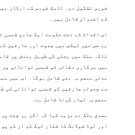
فورس تشکیل دی۔ ٹاسک فورس کے ارکان می
کے افسران شامل ہیں۔
اس اقدام کے تحت حکومت ایک جامع شمسی ت
ہے جس میں ٹیکس میں چھوٹ اور صارفین کے
تاکہ ملک میں بجلی کی طویل بندش پر قاب
میں سرکاری دفاتر کو شمسی توانائی پر م
مدتی منصوبہ بھی شامل ہوگا۔ اس میں سبس
سے چھوٹے صارفین کو شمسی توانائی کی طر
منصوبہ تیار کرنا شامل ہے۔
مصدق ملک نے مزید کہا کہ اگر ہر چھت پر 
اور لوڈ شیڈنگ کا شکار لوگ کم از کم پور