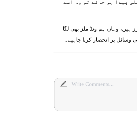
ی پیدا ہو جائے تو وہ اسے
 ہیں، وہاں ہم ونڈ ملز بھی لگا
 وسائل پر انحصار کرنا چاہیے۔