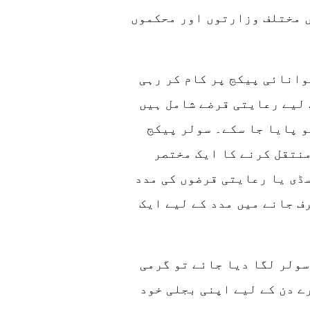
ں مختلف وزارتوں اور محکموں
وانائی پیکج پر کام کر رہی
 لیے رعایتی قرضے شامل ہیں
و پایا جا سکے۔ سولر پیکج
نتقل کرنے کا ایک مختصر
ڈی یا رعایتی قرضوں کی مدد
ف جانے میں مدد کے لیے ایک
سولر لگا دیا جائے تو گرمی
ے دن کے لیے اپنی بجلی خود