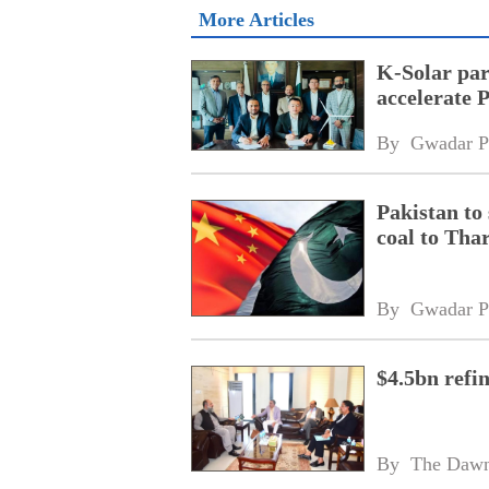
More Articles
K-Solar par
accelerate 
By 
Gwadar P
Pakistan to
coal to Tha
By 
Gwadar P
$4.5bn refi
By 
The Daw