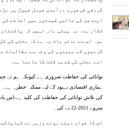
گردشی قرضوں، درآمدی فوسل فیول پر بڑے
ایندھن کی عالمی قیمتوں میں اضافے کی و
شکار ہے۔ یہ پہلی بار نہیں کہ پاکستان 
ہو۔ اس سے بدتر بات یہ ہے کہ بجلی کی کل
گرمیوں کے مہینوں کی وجہ سے مطالبات می
اسے بجلی کی شدید قلت کا سامنا ہے۔
توانائی کی حفاظت ضروری ہے کیونکہ ہم نے ج
ہماری اقتصادی بہبود کے لیے ممکنہ خطرہ ہے۔ م
کی تلاش توانائی کی حفاظت کی کلید ہے،اس بات
سروے 2021-22 نے کی۔
اس کا جواب دیتے ہوئے وزیر نے کہاپاکست