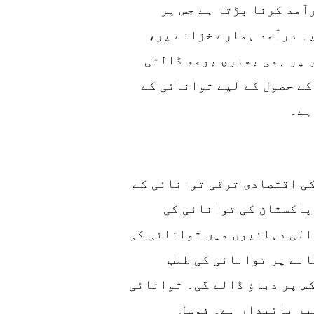
آمد کرنا پڑتا ہے جس پر
یہ درآمد ہمارے خزانے پر،
 پر بھی بھاری بوجھ ڈالتی
کے حصول کے لیے توانائی کے
ہے۔
کی اقتصادی ترقی توانائی کے
پاکستان کی توانائی کی
الی دہائیوں میں توانائی کی
انے پر توانائی کی طلب
س پر دباؤ ڈالے گی۔ توانائی
یر پائیدار ہے۔ فوسل