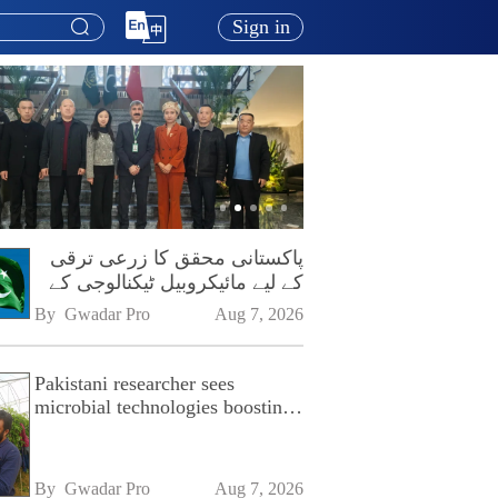
Sign in
پاکستانی محقق کا زرعی ترقی
کے لیے مائیکروبیل ٹیکنالوجی کے
فروغ پر زور
By 
Gwadar Pro
Aug 7, 2026
Pakistani researcher sees
microbial technologies boosting
Pakistan's agriculture
By 
Gwadar Pro
Aug 7, 2026