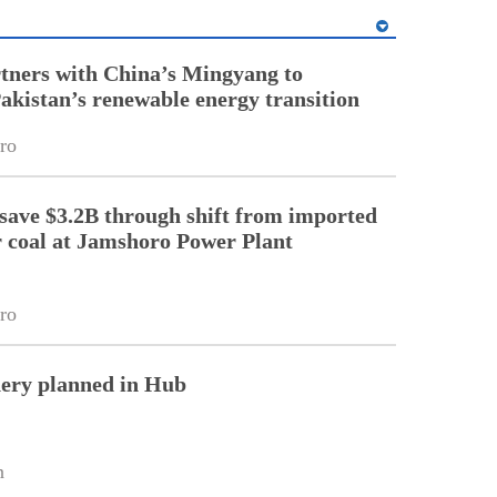
tners with China’s Mingyang to
Pakistan’s renewable energy transition
ro
 save $3.2B through shift from imported
r coal at Jamshoro Power Plant
ro
nery planned in Hub
n