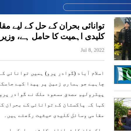
توانائی بحران کے حل کے لیے مق
کلیدی اہمیت کا حامل ہے، وزیر پ
Jul 8, 2022
اسلام آباد (گوادر پرو) ہمیں توانائی کے
چاہیے جو ہماری زمین پر پیدا کیے جاسکت
پیٹرولیم مصدق مسعود ملک نے گوادر پرو
کہا کہ پاکستان کے توانائی کے بحران کو
مقامی وسائل کلیدی حیثیت رکھتے ہیں۔
پاکستان کا توانائی کا شعبہ ایک بار پ