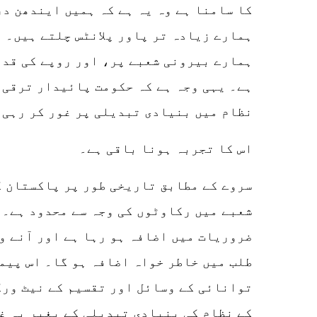
کا سامنا ہے وہ یہ ہے کہ ہمیں ایندھن در
ہمارے زیادہ تر پاور پلانٹس چلتے ہیں۔ 
ہمارے بیرونی شعبے پر، اور روپے کی قدر
ہے۔ یہی وجہ ہے کہ حکومت پائیدار ترقی 
نظام میں بنیادی تبدیلی پر غور کر رہی 
اس کا تجربہ ہونا باقی ہے۔
سروے کے مطابق تاریخی طور پر پاکستان 
شعبے میں رکاوٹوں کی وجہ سے محدود ہے۔ 
ضروریات میں اضافہ ہو رہا ہے اور آنے و
طلب میں خاطر خواہ اضافہ ہو گا۔ اس پیم
توانائی کے وسائل اور تقسیم کے نیٹ ورک
کے نظام کی بنیادی تبدیلی کے بغیر یہ غ