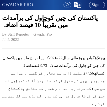
GWADAR PRO
Sign in
پاکستان کی چین کوچاول کی برآمدات
میں تقریباً 10 فیصد اضافہ
By Staff Reporter   | 
Gwadar Pro
Jul 5, 2022
بیجنگ(گوادر پرو) مالی سال22 -2021کے پہلے پانچ ماہ میں پاکستان
کی چین کو چاول کی برآمدات سالانہ 9.73 فیصداضافہ
کیساتھ277.56 ملین ڈالر سے تجاوز کر گئیں ۔ عوامی
جمہوریہ چین کی جنرل ایڈمنسٹریشن آف کسٹمز (جی اے
سی سی ) کے سرکاری اعداد و شمار کے مطابق پاکستان
چین کو ٹوٹا چاول فراہم کرنے والے بڑے ممالک میں سے
ایک ہے ۔