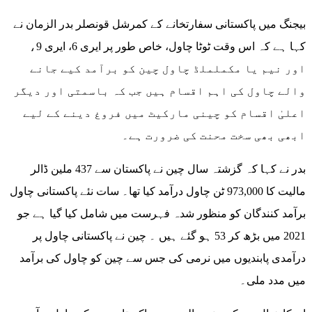
بیجنگ میں پاکستانی سفارتخانے کے کمرشل قونصلر بدر الزمان نے
کہا ہے کہ اس وقت ٹوٹا چاول، خاص طور پر ایری 6، ایری 9،
اور نیم یا مکململڈ چاول چین کو برآمد کیے جانے
والے چاول کی اہم اقسام ہیں جب کہ باسمتی اور دیگر
اعلیٰ اقسام کو چینی مارکیٹ میں فروغ دینے کے لیے
ابھی بھی سخت محنت کی ضرورت ہے۔
بدر نے کہا کہ گزشتہ سال چین نے پاکستان سے 437 ملین ڈالر
مالیت کا 973,000 ٹن چاول درآمد کیا تھا۔ سات نئے پاکستانی چاول
برآمد کنندگان کو منظور شدہ فہرست میں شامل کیا گیا ہے جو
2021 میں بڑھ کر 53 ہو گئے ہیں ۔ چین نے پاکستانی چاول پر
درآمدی پابندیوں میں نرمی کی جس سے چین کو چاول کی برآمد
میں مدد ملی۔