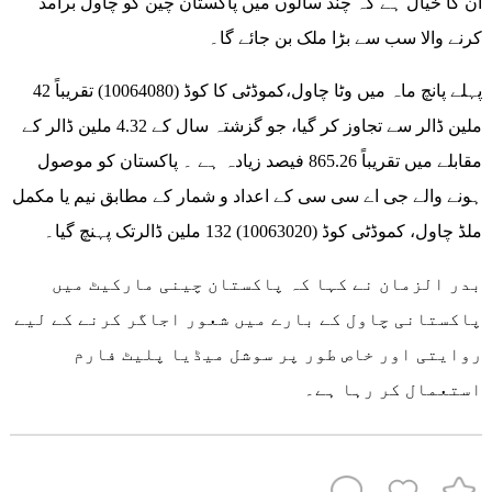
ان کا خیال ہے کہ چند سالوں میں پاکستان چین کو چاول برآمد
کرنے والا سب سے بڑا ملک بن جائے گا۔
پہلے پانچ ماہ میں وٹا چاول،کموڈٹی کا کوڈ (10064080) تقریباً 42
ملین ڈالر سے تجاوز کر گیا، جو گزشتہ سال کے 4.32 ملین ڈالر کے
مقابلے میں تقریباً 865.26 فیصد زیادہ ہے ۔ پاکستان کو موصول
ہونے والے جی اے سی سی کے اعداد و شمار کے مطابق نیم یا مکمل
ملڈ چاول، کموڈٹی کوڈ (10063020) 132 ملین ڈالرتک پہنچ گیا۔
بدر الزمان نے کہا کہ پاکستان چینی مارکیٹ میں
پاکستانی چاول کے بارے میں شعور اجاگر کرنے کے لیے
روایتی اور خاص طور پر سوشل میڈیا پلیٹ فارم
استعمال کر رہا ہے۔