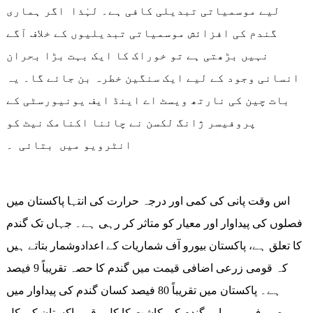
لیے موسمیاتی تبدیلی کافی ہے۔ لہٰذا اگر ہماری
گندم کی افزائش موسمیاتی تبدیلیوں کے خلاف آگے
نہیں بڑھتی ہے تو خوراک کا ایک بہت بڑا بحران
انسانی وجود کے لیے ایک سنگین خطرہ بن جائے گا۔ یہ
بات چین کی نارتھ ویسٹ اے اینڈ ایف یونیورسٹی کے
پروفیسر ژانگ لکسن نے چائنا اکنامک نیٹ کو
انٹرویو میں بتائی ۔
اس وقت پانی کی کمی اور درجہ حرارت کی انتہا پاکستان میں
فصلوں کی پیداوار اور معیار کو متاثر کر رہی ہے۔ جہاں تک گندم
کا تعلق ہے، پاکستان بیورو آف شماریات کے اعدادوشمار بتاتے ہیں
کہ قومی زرعی اضافی قیمت میں گندم کا حصہ تقریباً 9 فیصد
ہے۔ پاکستان میں تقریباً 80 فیصد کسان گندم کی پیداوار میں
مصروف ہیں، اور گندم کی کاشت کا کل رقبہ پاکستان کی کل