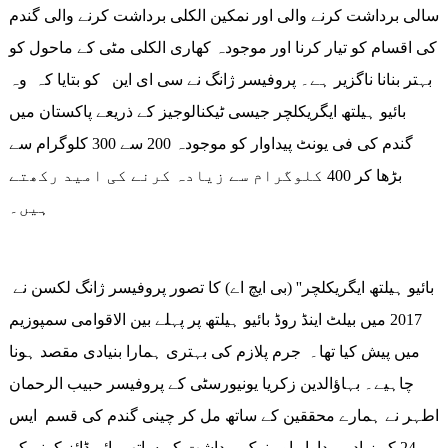
سالی برداشت کرنے والی اور نمکین الکلی برداشت کرنے والی گندم
کی اقسام کو تیار کرنا اور موجودہ کھاری الکلی مٹی کے ماحول کو
بہتر بنانا ناگزیر ہے۔ پروفیسر ژانگ نے سی ای این کو بتایا کہ وہ
بائیو ہیلتھ ایگریکلچر جیسی ٹیکنالوجیز کے ذریعے پاکستان میں
گندم کی فی یونٹ پیداوار کو موجودہ 200 سے 300 کلوگرام سے
بڑھا کر 400 کلوگرام سے زیادہ کرنے کی امید رکھتے
ہیں۔
بائیو ہیلتھ ایگریکلچر'' (بی ایچ اے) کا تصور پروفیسر ژانگ لکسن نے
2017 میں بیلٹ اینڈ روڈ بائیو ہیلتھ پر پہلے بین الاقوامی سمپوزیم
میں پیش کیا تھا۔ جرم پلازم کی بہتری ہمارا بنیادی مقصد ہونا
چاہیے۔ بہاؤالدین زکریا یونیورسٹی کے پروفیسر حبیب الرحمان
اطہر نے ہمارے محققین کے ساتھ مل کر چینی گندم کی قسم ایس
24 کو زیادہ پیداوار اور نمک برداشت کے ساتھ ہائبرڈائز کرنے کے