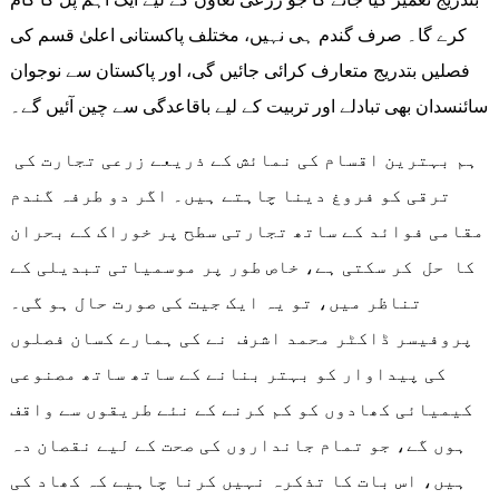
کرے گا۔ صرف گندم ہی نہیں، مختلف پاکستانی اعلیٰ قسم کی
فصلیں بتدریج متعارف کرائی جائیں گی، اور پاکستان سے نوجوان
سائنسدان بھی تبادلے اور تربیت کے لیے باقاعدگی سے چین آئیں گے۔
ہم بہترین اقسام کی نمائش کے ذریعے زرعی تجارت کی
ترقی کو فروغ دینا چاہتے ہیں۔ اگر دو طرفہ گندم
مقامی فوائد کے ساتھ تجارتی سطح پر خوراک کے بحران
کا حل کر سکتی ہے، خاص طور پر موسمیاتی تبدیلی کے
تناظر میں، تو یہ ایک جیت کی صورت حال ہو گی۔
پروفیسر ڈاکٹر محمد اشرف نے کی ہمارے کسان فصلوں
کی پیداوار کو بہتر بنانے کے ساتھ ساتھ مصنوعی
کیمیائی کھادوں کو کم کرنے کے نئے طریقوں سے واقف
ہوں گے، جو تمام جانداروں کی صحت کے لیے نقصان دہ
ہیں، اس بات کا تذکرہ نہیں کرنا چاہیے کہ کھاد کی