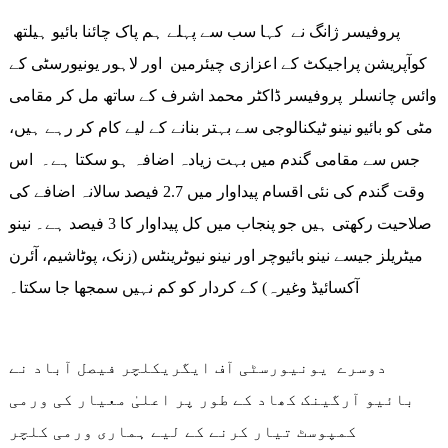
پروفیسر ژانگ نے کہا سب سے پہلے ہم پاک چائنا بائیو ہیلتھ
کوآپریشن پراجیکٹ کے اعزازی چیئرمین اور لاہور یونیورسٹی کے
وائس چانسلر پروفیسر ڈاکٹر محمد اشرف کے ساتھ مل کر مقامی
مٹی کو بائیو نینو ٹیکنالوجی سے بہتر بنانے کے لیے کام کر رہے ہیں،
جس سے مقامی گندم میں بہت زیادہ اضافہ ہو سکتا ہے۔ اس
وقت گندم کی نئی اقسام پیداوار میں 2.7 فیصد سالانہ اضافے کی
صلاحیت رکھتی ہیں جو پنجاب میں کل پیداوار کا 3 فیصد ہے۔ نینو
میٹریلز جیسے نینو بائیوچر اور نینو نیوٹرینٹس (زنک، پوٹاشیم، آئرن
آکسائیڈ وغیرہ) کے کردار کو کم نہیں سمجھا جا سکتا۔
دوسرے یونیورسٹی آف ایگریکلچر فیصل آباد نے
بائیو آرگینک کھاد کے طور پر اعلیٰ معیار کی ورمی
کمپوسٹ تیار کرنے کے لیے ہماری ورمی کلچر