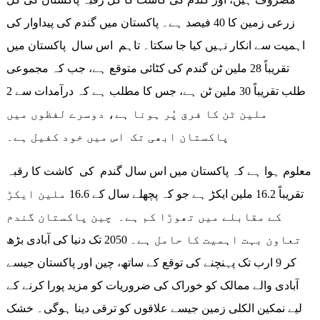
زرعی زمین کا 40 فیصد ہے۔ پاکستان میں گندم کی پیداوار کی
اہمیت سے انکار نہیں کیا جا سکتا۔ تاہم اس سال پاکستان میں
تقریباً 28 ملین ٹن گندم کی کٹائی متوقع ہے، جب کہ مجموعی
طلب تقریباً 30 ملین ٹن ہے، جس کا مطلب ہے کہ درآمدات سے 2
ملین ٹن کا فرق پُر ہونا ہے، دوسرے لفظوں میں
پاکستان ابھی تک اس میں خود کفیل ہے۔
معلوم ہوا ہے کہ پاکستان میں اس سال گندم کی کاشت کا رقبہ
تقریباً 16.2 ملین ایکڑ ہے جو کہ پچھلے سال کے 16.6 ملین ایکڑ
کے مقابلے میں تھوڑا کم ہے۔ چین پاکستان گندم
تعاون بہت اہمیت کا حامل ہے۔ 2050 تک دنیا کی آبادی بڑھ
کر 9 ارب تک پہنچنے کی توقع کے ساتھ، چین اور پاکستان جیسے
آبادی والے ممالک کو خوراک کی ضروریات کو مزید پورا کرنے کے
لیے نمکین الکلی زمین جیسے علاقوں کو ترقی دینا ہوگی۔ خشک