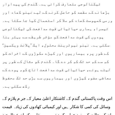
ٹیکنالوجی متعارف کرائی ہے۔ گندم کی پیداوار
بڑھانے کے مقصد کو حاصل کرنے کے لیے نینو کھاد اور
ورمی کمپوسٹ کھاد کو ملا کر استعمال کیا جا سکتا ہے۔
تیسرا، ہماری حیاتیاتی قوت مدافعت کی ٹیکنالوجی
پودوں کی قوت مدافعت کو مؤثر طریقے سے بہتر بنا
سکتی ہے۔ نینو نیوٹرینٹ محلول، ایک ’پلانٹ ویکسین‘
کے طور پر، بیماریوں اور کیڑے مکوڑوں کے اثرات کو
کم سے کم حد تک کم کر دے گا۔ گندم کو مثال کے طور پر
لیتے ہوئے، حیاتیاتی قوت مدافعت اناج کو، پودے کے
معاشی عضو، کیڑوں اور بیماریوں سے بڑی حد تک محفوظ
رکھ سکتی ہے۔
اس وقت پاکستانی گندم کے کاشتکار اعلیٰ معیار کے جر م پلازم کے
وسائل کی کمی کا شکار ہیں اور کیمیائی کھادوں کی زیادہ قیمت
ان کی حالت کو مزید خراب کر دیتی ہے۔ مقامی کسان عبدالمجید