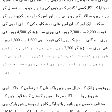
نے بتایا کہ ''گلیکسی'' گندم کے بیجوں کی پیداوار جو وہ استعمال کر
رہے ہیں، سالانہ کم ہو رہی ہے، اور اس کے لیے وہ کچھ نہیں کر
سکتے، ایک اور کسان امیر علی نے شکایت کی کہ ڈی اے پی کی
قیمت 2,200 سے 2,300 روپے فی بوری سے بڑھ کر 4,500 روپے فی
بوری ہو گئی ہے، جبکہ یوریا کی قیمت بھی 1,600 سے 1,800 روپے
فی بوری سے بڑھ کر 2,200 روپے فی تھیلا ہو گئی ہے۔ واضح
طور پر، گندم کے کھیت کی مرمت ناگزیر ہے۔ اور اس کے
لیے چین اور پاکستان دونوں کے ماہرین سخت محنت کر
رہے ہیں۔
پروفیسر ژانگ کے خیال میں چین پاکستان گندم تعاون کا خاکہ ابھی
شروع ہوا ہے۔ اگلے مرحلے میں پاکستان کے علاوہ چین کے
مختلف حصوں میں بائیو ہیلتھ ایگریکلچر ڈیموسٹریشن پارک بھی
بتدریج تعمیر کیا جائے گا جو زرعی تعاون کے لیے ایک اہم پل کا کام