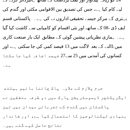
لیے کام کیا ہے، جس کی تصدیق بین الاقوامی مکئی اور گندم کی
بہتری کے مرکز جیسے تحقیقی اداروں نے کی ہے۔ پاکستانی قسم
ایف ڈی -08 کے ساتھ، اور نئی اقسام کو کامیابی سے کاشت کیا گیا
ہے۔ ہماری نظریاتی پیشین گوئی کے مطابق ایک بار صنعت کاری
میں ڈالنے کے بعد لاگت میں 13 فیصد کمی کی جا سکتی ہے، اور
کسانوں کی آمدنی میں 25 سے27 فیصد اضافہ کیا جا سکتا
ہے۔
جرم پلازم کے علاوہ پاک چائنا بائیو ہیلتھ
ایگریکلچر ڈیموسٹریشن پارک میں دو طرفہ محققین نے
پاکستان میں گندم کے تجرباتی میدان میں تین
بنیادی ٹیکنالوجیز کا استعمال کیا ہے، اور شاندار
نتائج حاصل کیے گئے ہیں۔