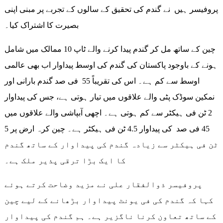
پروفیسر ہیں نے گندم کی تحقیق کے سالوں کے تجربے پر مبنی اپنی
بصیرت کا اشتراک کیا۔
چین کے ساتھ مل کر گندم پیدا کرنے والے ٹاپ 10 ممالک میں شامل
ہونے کے باوجود پاکستان کی گندم کی اوسط پیداوار اب بھی عالمی
اوسط سے کم ہے۔ اس کی تقریباً 55 فی صد گندم بارانی اور
نمکین سوڈک پٹی والے علاقوں میں تیار ہوتی ہے، جس کی پیداوار
2 ٹن فی ہیکٹر سے کم ہوتی ہے۔ اچھی آبپاشی والے علاقوں میں
45 فی صد کی پیداوار 4.5 ٹن فی ہیکٹر ہے۔ چین کرہ ارض پر 5
ٹن فی ہیکٹر سے زیادہ گندم کی پیداوار کے ساتھ گندم
کا ایک بڑا ترقی پذیر ملک ہے۔
پروفیسر ذوالفقار علی نے مزید وضاحت کرتے ہوئے
کہا کہ گندم کی فی یونٹ پیداوار بڑھانے کے لیے چین
کے ساتھ تعاون کرنا ناگزیر ہے۔ ہم گندم کی پیداوار