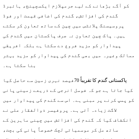
کو آگے بڑھانے کے لیے جرمپلازم ایکسچینج، ہائبرڈ
گندم کی افزائش، گندم کی اضافی قیمت اور فوڈ
پروسیسنگ پلانٹس میں چین کے ساتھ تعاون کر سکتے
ہیں۔ پاک چین تعاون نہ صرف پاکستان میں گندم کی
پیداوار کو مزید فروغ دے سکتا ہے بلکہ افریقی
ممالک وغیرہ میں بھی گندم کی پیداوار کو مزید بہتر
بنا سکتا ہے۔
پاکستانی گندم کا تقریباً 70فیصد نہری زمین سے حاصل کیا
کیا جاتا ہے جو کہ فوسل انرجی کے ذریعے زمینی پانی
کو پمپ کرنے پر مبنی ہے۔ اس سے گندم کی پیداوار میں
لاگت زیادہ آتی ہے۔ پروفیسر ذوالفقار علی نے
انکشاف کیا کہ گندم کی افزائش میں چینی ماہرین کے
ساتھ مل کر موسمیاتی لچک خصوصاً پانی کی بچت،