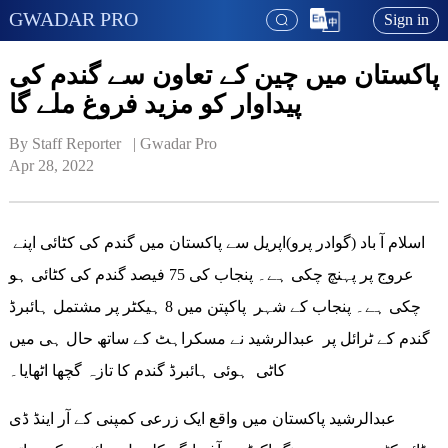
GWADAR PRO
Sign in
پاکستان میں چین کے تعاون سے گندم کی
پیداوار کو مزید فروغ ملے گا
By Staff Reporter   | 
Gwadar Pro
Apr 28, 2022
اسلام آ باد (گوادر پرو)اپریل سے پاکستان میں گندم کی کٹائی اپنے
عروج پر پہنچ چکی ہے۔ پنجاب کی 75 فیصد گندم کی کٹائی ہو
چکی ہے۔ پنجاب کے شہر پاکپتن میں 8 ہیکٹر پر مشتمل ہائبرڈ
گندم کے ٹرائل پر عبدالرشید نے مسکراہٹ کے ساتھ حال ہی میں
کاٹی ہوئی ہائبرڈ گندم کا تازہ گچھا اٹھایا۔
عبدالرشید پاکستان میں واقع ایک زرعی کمپنی کے آر اینڈ ڈی