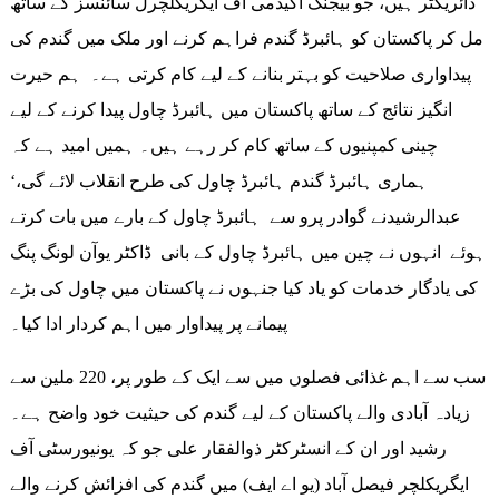
ڈائریکٹر ہیں، جو بیجنگ اکیڈمی آف ایگریکلچرل سائنسز کے ساتھ
مل کر پاکستان کو ہائبرڈ گندم فراہم کرنے اور ملک میں گندم کی
پیداواری صلاحیت کو بہتر بنانے کے لیے کام کرتی ہے۔ ہم حیرت
انگیز نتائج کے ساتھ پاکستان میں ہائبرڈ چاول پیدا کرنے کے لیے
چینی کمپنیوں کے ساتھ کام کر رہے ہیں۔ ہمیں امید ہے کہ
ہماری ہائبرڈ گندم ہائبرڈ چاول کی طرح انقلاب لائے گی،‘
عبدالرشیدنے گوادر پرو سے ہائبرڈ چاول کے بارے میں بات کرتے
ہوئے انہوں نے چین میں ہائبرڈ چاول کے بانی ڈاکٹر یوآن لونگ پنگ
کی یادگار خدمات کو یاد کیا جنہوں نے پاکستان میں چاول کی بڑے
پیمانے پر پیداوار میں اہم کردار ادا کیا۔
سب سے اہم غذائی فصلوں میں سے ایک کے طور پر، 220 ملین سے
زیادہ آبادی والے پاکستان کے لیے گندم کی حیثیت خود واضح ہے۔
رشید اور ان کے انسٹرکٹر ذوالفقار علی جو کہ یونیورسٹی آف
ایگریکلچر فیصل آباد (یو اے ایف) میں گندم کی افزائش کرنے والے