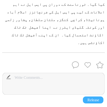
کیا گیا۔ ٹورنامنٹ کے دوران پی ایس ایل نے اہم
اعلانات کے لیے پی ایس ایل کی فرنچائزز اسلام آباد
یونائیٹڈ، کراچی کنگز، ملتان سلطان، پشاور زلمی
اور کوئٹہ گلیڈی ایٹرز نے اپنا آفیشل ٹک ٹاک
اکاؤنٹ استعمال کیا۔ ان کے اپنے آفیشل ٹک ٹاک
اکاؤنٹس ہیں۔
Release