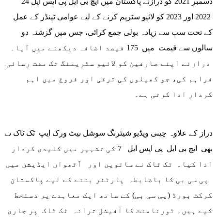
24 دسمبر 2021 کو درازنے پاکستان میں ایچ بی ایل پی ایس ایل
2022 اور 2023 کو لائیو سٹریم کرنے کے لیے عوامی ٹینڈر کے عمل
کے تحت سب سے زیادہ بولی جمع کرائی، جس میں گزشتہ دو
سالوں سے قیمت میں 175 فیصد اضافہ دیکھنے میں آیا۔
درازنے اپنے صارفین کو لائیو سٹریمنگ تک مفت رسائی
فراہم کی، جو کھیلوں کی ترقی اور فروغ میں اہم
کردار ادا کرتی ہے۔
دراز کے علاوہ چینی ویڈیو شیئرنگ سوشل نیٹ ورک ایپ ٹک ٹاک نے
بھی ایچ بی ایل پی ایس ایل 7 کی تشہیر میں کلیدی کردار
ادا کیا۔ ٹک ٹاک نے ساتویں اور آٹھواں ایڈیشن میں
پی سی بی کا باضابطہ پارٹنر بننے کے لیے پاکستان
کرکٹ بورڈ (پی سی بی) کے ساتھ ایک معاہدے پر دستخط
کیے ہیں۔ ٹورنامنٹ کا آفیشل ترانہ ٹک ٹاک پر جاری