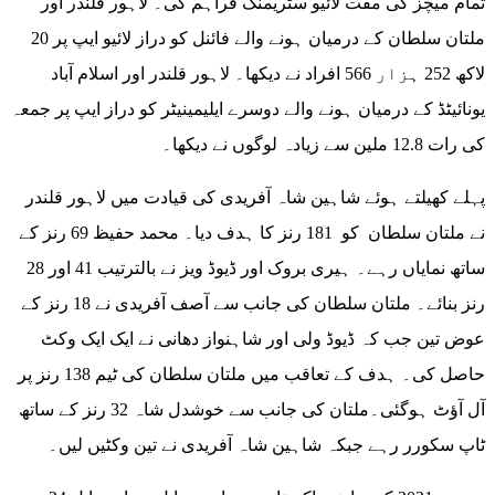
تمام میچز کی مفت لائیو سٹریمنگ فراہم کی۔ لاہور قلندر اور
ملتان سلطان کے درمیان ہونے والے فائنل کو دراز لائیو ایپ پر 20
لاکھ 252 ہزار 566 افراد نے دیکھا۔ لاہور قلندر اور اسلام آباد
یونائیٹڈ کے درمیان ہونے والے دوسرے ایلیمینیٹر کو دراز ایپ پر جمعہ
کی رات 12.8 ملین سے زیادہ لوگوں نے دیکھا۔
پہلے کھیلتے ہوئے شاہین شاہ آفریدی کی قیادت میں لاہور قلندر
نے ملتان سلطان کو 181 رنز کا ہدف دیا۔ محمد حفیظ 69 رنز کے
ساتھ نمایاں رہے۔ ہیری بروک اور ڈیوڈ ویز نے بالترتیب 41 اور 28
رنز بنائے۔ ملتان سلطان کی جانب سے آصف آفریدی نے 18 رنز کے
عوض تین جب کہ ڈیوڈ ولی اور شاہنواز دھانی نے ایک ایک وکٹ
حاصل کی۔ ہدف کے تعاقب میں ملتان سلطان کی ٹیم 138 رنز پر
آل آؤٹ ہوگئی۔ملتان کی جانب سے خوشدل شاہ 32 رنز کے ساتھ
ٹاپ سکورر رہے جبکہ شاہین شاہ آفریدی نے تین وکٹیں لیں۔