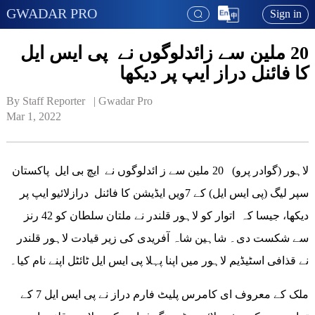
GWADAR PRO
Sign in
20 ملین سے زائدلوگوں نے پی ایس ایل
کا فائنل دراز ایپ پر دیکھا
By Staff Reporter   | 
Gwadar Pro
Mar 1, 2022
لاہور (گوادر پرو) 20 ملین سے ز ائدلوگوں نے ایچ بی ایل پاکستان
سپر لیگ (پی ایس ایل) کے 7ویں ایڈیشن کا فائنل درازلائیو ایپ پر
دیکھا، جیسا کہ اتوار کو لاہور قلندر نے ملتان سلطان کو 42 رنز
سے شکست دی۔ شاہین شاہ آفریدی کی زیر قیادت لاہور قلندر
نے قذافی اسٹیڈیم لاہور میں اپنا پہلا پی ایس ایل ٹائٹل اپنے نام کیا۔
ملک کے معروف ای کامرس پلیٹ فارم دراز نے پی ایس ایل 7 کے