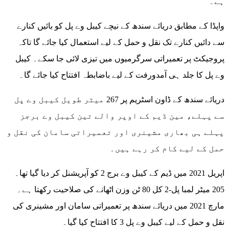
ہے۔
واپڈا کے مطابق دریائے سندھ کے نیچے کیبل وے پل کو بائیں کنارے
سے دائیں کنارے تک نقل و حمل کے لیے استعمال کیا جائے گا تاکہ
پروجیکٹ پر تعمیراتی سرگرمیوں میں تیزی لائی جا سکے۔ کیبل
وے پل کا جلد ہی آمدورفت کے لیے باضابطہ افتتاح کیا جائے گا۔
دریائے سندھ کے ڈاون اسٹریم پر 267 میٹر طویل کیبل وے پل
سے پہلے، مین ڈیم کے اوپر والے تین کیبل وے برجز
پہلے ہی بھاری مشینری اور تعمیراتی سامان کی نقل و
حمل کے لیے کام کر رہے ہیں۔
اپریل 2021 میں ڈیم کے کیبل وے برج 2 کو آپریشنل کر دیا گیا تھا۔
205 میٹر لمبا پل-2 کل 80 ٹن وزن اٹھانے کی صلاحیت رکھتا ہے۔
مارچ 2021 میں دریائے سندھ پر تعمیراتی سامان اور مشینری کی
نقل و حمل کے لیے کیبل وے پل 3 کا افتتاح کیا گیا۔