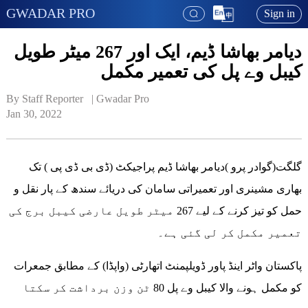
GWADAR PRO
Sign in
دیامر بھاشا ڈیم، ایک اور 267 میٹر طویل
کیبل وے پل کی تعمیر مکمل
By Staff Reporter   | 
Gwadar Pro
Jan 30, 2022
گلگت(گوادر پرو )دیامر بھاشا ڈیم پراجیکٹ (ڈی بی ڈی پی ) تک
بھاری مشینری اور تعمیراتی سامان کی دریائے سندھ کے پار نقل و
حمل کو تیز کرنے کے لیے 267 میٹر طویل عارضی کیبل برج کی
تعمیر مکمل کر لی گئی ہے۔
پاکستان واٹر اینڈ پاور ڈویلپمنٹ اتھارٹی (واپڈا) کے مطابق جمعرات
کو مکمل ہونے والا کیبل وے پل 80 ٹن وزن برداشت کر سکتا