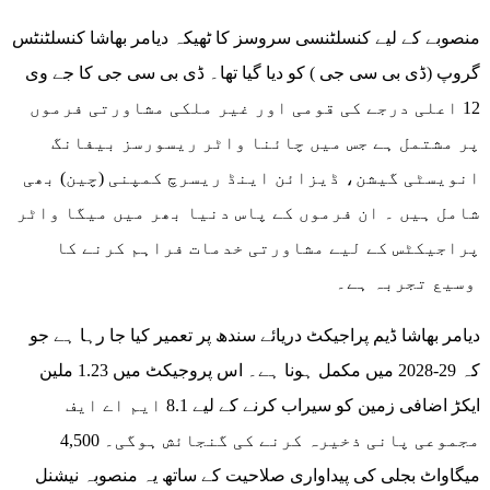
منصوبے کے لیے کنسلٹنسی سروسز کا ٹھیکہ دیامر بھاشا کنسلٹنٹس
گروپ (ڈی بی سی جی ) کو دیا گیا تھا۔ ڈی بی سی جی کا جے وی
12 اعلی درجے کی قومی اور غیر ملکی مشاورتی فرموں
پر مشتمل ہے جس میں چائنا واٹر ریسورسز بیفانگ
انویسٹی گیشن، ڈیزائن اینڈ ریسرچ کمپنی (چین) بھی
شامل ہیں ۔ ان فرموں کے پاس دنیا بھر میں میگا واٹر
پراجیکٹس کے لیے مشاورتی خدمات فراہم کرنے کا
وسیع تجربہ ہے۔
دیامر بھاشا ڈیم پراجیکٹ دریائے سندھ پر تعمیر کیا جا رہا ہے جو
کہ 29-2028 میں مکمل ہونا ہے۔ اس پروجیکٹ میں 1.23 ملین
ایکڑ اضافی زمین کو سیراب کرنے کے لیے 8.1 ایم اے ایف
مجموعی پانی ذخیرہ کرنے کی گنجائش ہوگی۔ 4,500
میگاواٹ بجلی کی پیداواری صلاحیت کے ساتھ یہ منصوبہ نیشنل