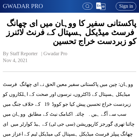
GWADAR PRO
Sign in
پاکستانی سفیر کا ووہان میں ای چھانگ
فرسٹ میڈیکل ہسپتال کے فرنٹ لائنرز
کو زبردست خراج تحسین
By Staff Reporter   | 
Gwadar Pro
Nov 4, 2021
ووہان: چین میں پاکستانی سفیر معین الحق نے ای چھانگ فرسٹ
میڈیکل ہسپتال کے ڈاکٹروں، نرسوں اور صحت کے اہلکاروں کو
زبردست خراج تحسین پیش کیا جو کووڈ 19 کے خلاف جنگ میں
سب سے آگے ہیں۔ چائنہ اکنامک نیٹ کے مطابق ووہان میں
چائنا تھری گورجز کارپوریشن (سی جی ٹی) کے ہیڈ کوارٹر میں ای
چھانگ پیپلز فرسٹ میڈیکل ہسپتال کی میڈیکل ٹیم کے اعزاز میں