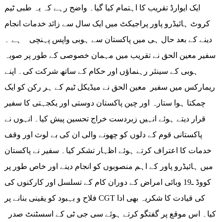
ایک ایوارڈ تقریب کا اہتمام کیا گیا۔ واضح رہے کہ یہ طبی ٹیم
کروٹ ہائیڈرو پاور پراجیکٹ میں ایک سال سے زائد خدمات انجام
دینے کے بعد حال ہی میں پاکستان سے ہوبی واپس پہنچی ہے ۔
سفیر معین الحق نے تقریب میں مہمان خصوصی کے طور پر صوبہ
ہوبی کے سینئر رہنماؤں اور حکام کے ساتھ شرکت کی۔ اپنے
ریمارکس میں سفیر معین الحق نے میڈیکل ٹیم کے ہر رکن کو ایک
چمکتا ہوا ستارہ اور چین پاکستان دوستی اور یکجہتی کا سفیر
قرار دیتے ہوئے انہیں زبردست خراج تحسین پیش کیا۔ انہوں نے
پاکستانی قوم کے دلوں کو چھونے والی ان کی بے لوث اور وقف
خدمات کا اعتراف کرتے ہوئے اظہار تشکر کیا۔ سفیر نے پاکستان
میں ہائیڈرو پاور کے اہم منصوبوں کو انجام دینے اور خاص طور پر
کووڈ ـ19 وبائی امراض کے دوران کام کے تسلسل اور کارکنوں کی
فلاح و بہبود کو یقینی بنانے پر CGT کی قیادت کا شکریہ بھی ادا
کیا۔ اس موقع پر گفتگو کرتے ہوئے سی جی ٹی کے اسسٹنٹ صدر