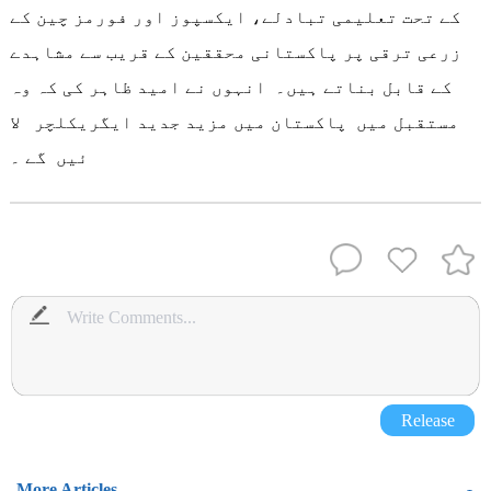
کے تحت تعلیمی تبادلے، ایکسپوز اور فورمز چین کے
زرعی ترقی پر پاکستانی محققین کے قریب سے مشاہدے
کے قابل بناتے ہیں۔ انہوں نے امید ظاہر کی کہ وہ
مستقبل میں پاکستان میں مزید جدید ایگریکلچر لا
ئیں گے ۔
Release
More Articles