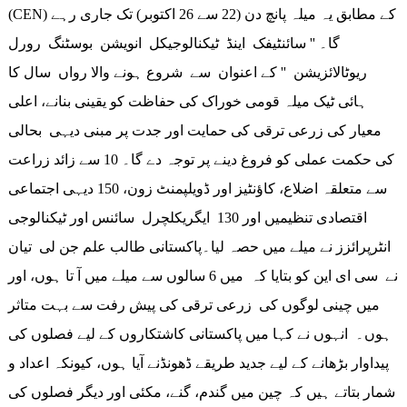
(CEN) کے مطابق یہ میلہ پانچ دن (22 سے 26 اکتوبر) تک جاری رہے
گا۔ '' سائنٹیفک اینڈ ٹیکنالوجیکل انویشن بوسٹنگ رورل
ریوٹالائزیشن '' کے اعنوان سے شروع ہونے والا رواں سال کا
ہائی ٹیک میلہ قومی خوراک کی حفاظت کو یقینی بنانے، اعلی
معیار کی زرعی ترقی کی حمایت اور جدت پر مبنی دیہی بحالی
کی حکمت عملی کو فروغ دینے پر توجہ دے گا۔ 10 سے زائد زراعت
سے متعلقہ اضلاع، کاؤنٹیز اور ڈویلپمنٹ زون، 150 دیہی اجتماعی
اقتصادی تنظیمیں اور 130 ایگریکلچرل سائنس اور ٹیکنالوجی
انٹرپرائزز نے میلے میں حصہ لیا۔پاکستانی طالب علم جن لی تیان
نے سی ای این کو بتایا کہ میں 6 سالوں سے میلے میں آ تا ہوں، اور
میں چینی لوگوں کی زرعی ترقی کی پیش رفت سے بہت متاثر
ہوں۔ انہوں نے کہا میں پاکستانی کاشتکاروں کے لیے فصلوں کی
پیداوار بڑھانے کے لیے جدید طریقے ڈھونڈنے آیا ہوں، کیونکہ اعداد و
شمار بتاتے ہیں کہ چین میں گندم، گنے، مکئی اور دیگر فصلوں کی