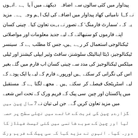
پیداوار میں کئی سالوں سے اضافہ دیکھنے میں آ یا ہے ۔انہوں
نے کہا نامیاتی کھاد پیداوار میں اضافے کی ایک اہم وجہ ہے۔ مزید
یہ کہ، 'سمارٹ فارمنگ' کے تصور نے بہت تعاون کیا۔ چینی کسان
اپنے فارموں کو سنبھالنے کے لیے جدید معلومات اور مواصلاتی
ٹیکنالوجی استعمال کر رہے ہیں، جس کا مطلب ہے کہ سینسر
ٹیکنالوجیز، ڈیٹا اینالیٹک سلوشنز، سافٹ وئیر ایپلی کیشنز اور ٹیلی
میٹکس ٹیکنالوجیز کی مدد سے چینی کسان اب فارم میں گئے بغیر
اس کی نگرانی کر سکتے ہیں اورپورے فارم کے لیے یا ایک پودے کے
لیے اسٹریٹجک فیصلے کر سکتے ہیں ۔ مجھے لگتا ہے کہ مستقبل
میں پاکستان اور چین سی پیک کے فریم ورک کے تحت اس شعبے
میں مزید تعاون کریں گے۔ جن لی تیان نے 7 سال چین میں
گزارے، چین کی غربت کے خاتمے میں نچلی سطح پر حصہ
لیا اور چین کے صوبے شانسی میں کئی ٹیسٹ فیلڈز کا
دورہ کیا۔ انہوں نے مزید کہا کہ سی پیک کے فریم ورک