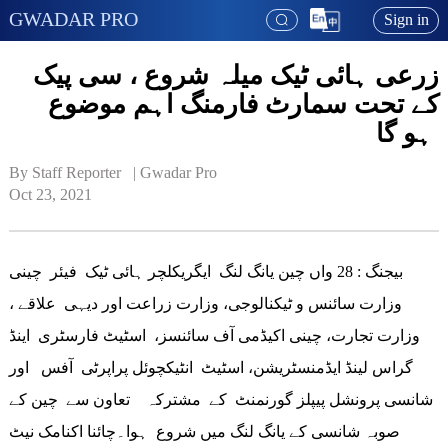
GWADAR PRO
Sign in
زرعی ہائی ٹیک میلہ شروع ، سی پیک
کے تحت سمارٹ فارمنگ اہم موضوع
ہو گا
By Staff Reporter   | 
Gwadar Pro
Oct 23, 2021
بیجنگ : 28 واں چین یانگ لنگ ایگریکلچر ہائی ٹیک فیئر چینی
وزارت سائنس و ٹیکنالوجی، وزارت زراعت اور دیہی علاقے ،
وزارت تجارت، چینی اکیڈمی آف سائنسز، اسٹیٹ فارسٹری اینڈ
گراس لینڈ ایڈمنسٹریشن، اسٹیٹ انٹیکچوئل پراپرٹی آفس اور
شانسی پرونشل پیپلز گورنمنٹ کے مشترکہ تعاون سے چین کے
صوبہ شانسی کے یانگ لنگ میں شروع ہوا۔چائنا اکنامک نیٹ