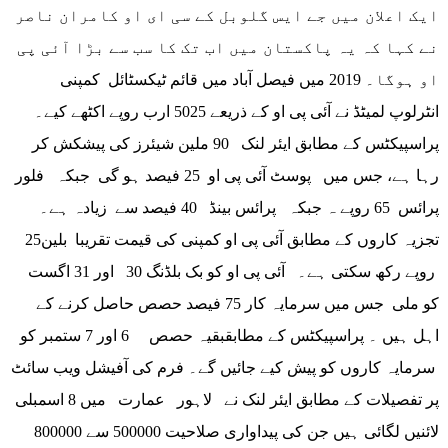
ایک اعلان میں جے ایس گلوبل کے سی ای او کامران ناصر
نے کہا کہ یہ پاکستان میں اب تک کا سب سے بڑا آئی پی
او ہوگا۔ 2019 میں فیصل آباد میں قائم ٹیکسٹائل کمپنی
انٹرلوپ لمیٹڈ نے آئی پی او کے ذریعے 5025 ارب روپے اکٹھے کیے۔
پراسپیکٹس کے مطابق ایئر لنک 90 ملین شیئرز کی پیشکش کر
رہا ہے، جس میں پوسٹ آئی پی او 25 فیصد ہو گی جبکہ فلور
پرائس 65 روپے ہ جبکہ پرائس بینڈ 40 فیصد سے زیادہ ہے۔
تجزیہ کاروں کے مطابق آئی پی او کمپنی کی قیمت تقریبا بلین25
روپے رکھ سکتی ہے۔ آئی پی او کو بک بلڈنگ 30 اور 31 اگست
کو ملی جس میں سرمایہ کار 75 فیصد حصص حاصل کرنے کے
اہل ہیں ۔ پراسپیکٹس کے مطابقبقیہ حصص 6 اور 7 ستمبر کو
سرمایہ کاروں کو پیش کیے جائیں گے۔ فرم کی آفیشل ویب سائٹ
پر تفصیلات کے مطابق ایئر لنک نے لاہور عمارت میں 8 اسمبلی
لائنیں لگائی ہیں جن کی پیداواری صلاحیت 500000 سے 800000