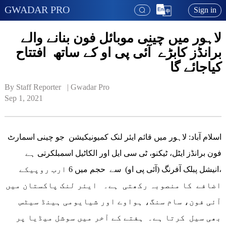
GWADAR PRO
Sign in
لاہور میں چینی موبائل فون بنانے والے
برانڈز کابڑے آئی پی او کے ساتھ افتتاح
کیاجائے گا
By Staff Reporter   | 
Gwadar Pro
Sep 1, 2021
اسلام آباد: لاہور میں قائم ایئر لنک کمیونیکیشن جو چینی اسمارٹ
فون برانڈز ایٹل، ٹیکنو، ٹی سی ایل اور الکاٹیل اسمبلکرتی ہے
،انیشل پبلک آفرنگ (آئی پی او) سے حجم میں 6 ارب روپیکے
اضافے کا منصوبہ رکھتی ہے۔ ایئر لنک پاکستان میں
آئی فون، سام سنگ، ہواوے اور شیایومی ہینڈ سیٹس
بھی سیل کرتا ہے۔ ہفتے کے آخر میں سوشل میڈیا پر