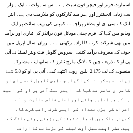
اسمارٹ فونز اور فیچر فون سیٹ ہے۔ اس سہولت نے ایک ہزار
سے زیادہ انجینئرز اور ہنر مند کارکنوں کو ملازمت دی ہے۔ ایئر
لنک کے سی ای او مظفر پراچہ نے کمپنی کی ویب سائٹ پر ایک
ویڈیو میں کہا کہ فرم چینی موبائل فون برانڈز کی تیاری اور برآمد
میں بھی شرکت کرنے کا ارادہ رکھتی ہے۔ رواں سال اپریل میں
جوتے کے معروف برآمد کنندہ سروس گلوبل فٹ ویئر لمیٹڈ نے آئی
پی او کے ذریعے چین کے لانگ مارچ ٹائرز کے ساتھ اپنے مشترکہ
منصوبے کے لیے 2.175 بلین روپے اکٹھے کیے۔ آئی پی او کو 5.8 گنا
زیادہ سبسکرائب کیا گیا۔ جے ایس گلوبل کے سی ای او
کامران ناصر نے کہا کہ ایئر لنک آئی پی او کو امید
ہے کہ وہ ادارہ جاتی اور اعلی خالص مالیت والے
افراد کی بڑی تعداد کو اپنی طرف راغب کرے گا۔
کمپنی ملک میں اسمارٹ فونز کی بڑھتی ہوئی مانگ کے
پیش نظر اپنے سیل آؤٹ لیٹس کو بڑھانے کا ارادہ