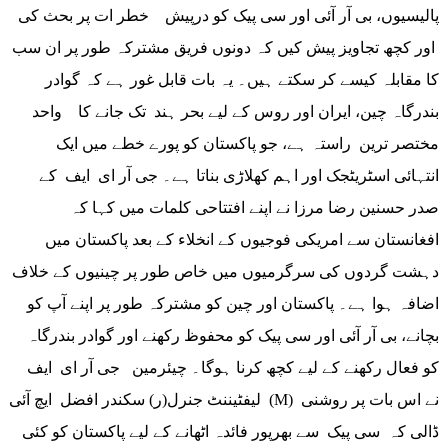
پالیسیوں، بی آر آئی اور سی پیک کو درپیش خطر ات پر بحث کی
اور کچھ تجاویز پیش کیں کہ دونوں فریق مشترکہ طور پر ان سب
کا مقابلہ کیسے کر سکتے ہیں۔ یہ بات قابل غور ہے کہ گوادر
بندرگاہ چین، ایران اور روس کے لیے بحر ہند تک جانے کا واحد
مختصر ترین راستہ ہے، جو پاکستان کو پورے خطے میں ایک
انتہائی اسٹریٹجک اور اہم کھلاڑی بناتا ہے۔ جی آر ای ایف کے
صدر حسنین رضا مرزا نے اپنے افتتاحی کلمات میں کہا کہ
افغانستان سے امریکی فوجیوں کے انخلاء کے بعد پاکستان میں
دہشت گردوں کی سرگرمیوں میں خاص طور پر چینیوں کے خلاف
اضافہ ہوا ہے۔ پاکستان اور چین کو مشترکہ طور پر اپنے آپ کو
بچانے، بی آر آئی اور سی پیک کو محفوظ رکھنے اور گوادر بندرگاہ
کو فعال رکھنے کے لیے کچھ کرنا ہوگا۔ چیئرمین جی آر ای ایف
لیفٹیننٹ جنرل(ر) سکندر افضل ایچ آئی (M) نے اس بات پر روشنی
ڈالی کہ سی پیک سے بھرپور فائدہ اٹھانے کے لیے پاکستان کو کئی