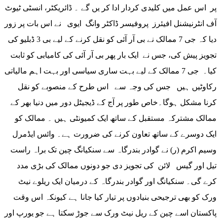
پر اس عمل میں کلیدی کردار ادا کر یں گے ۔ ڈائریکٹر، انسٹی ٹیوٹ
آف انٹرنیشنل افیئرز پروفیسر ڈاکٹر وانگ ایوی نے اس بات پر زور
دیا کہ جی 7 ممالک نے بی آر آئی کو نقل کرنے کے لیے بی 3 ڈبلیو کی
تجویز پیش کی، جس نے ایک بار پھر بی آر آئی کی کامیابی کو ثابت
کیا۔ جی 7 ممالک کے لیے بہت ساری سیاسی اور بہت اہم مالیاتی
رکاوٹیں ہیں جس کی وجہ سے اس طرح کے منصوبے کو نقل
کرنا مشکل ہوگا۔خاص طور پر آج کے ڈیجیٹل دور میں دنیا بھر کے
ممالک مشترکہ مستقبل کے ساتھ ایک کمیونٹی ہیں ۔ ممالک کو
ایک دوسرے کے ساتھ تعاون کرنے کی ضرورت ہے۔ وائس ایڈمرل
وسیم اکرم (ر) نے گوادر بندرگاہ سے سنکیانگ چین تک براہ راست
تیل اور گیس لائن کی تجویز دی جو دونوں ممالک کی بڑی مدد
کرے گی۔ سنکیانگ اور گوادر بندرگاہ کے درمیان ایک ریلوے نیٹ
ورک کو بھی ترجیحی بنیادوں پر تیار کیا جانا ہے کیونکہ اس وقت
پاکستان اسے چین کے ریل نیٹ ورک سے جوڑ سکتا ہے جو یورپ اور