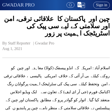
GWADAR PRO
Sign in
چین اور پاکستان کا علاقائی ترقی، امن
اور سلامتی کے لیے سی پیک کی
اسٹریٹجک اہمیت پر زور
By Staff Reporter   | 
Gwadar Pro
Aug 1, 2021
اسلام آباد : امریکہ کے انڈو پیسفک (کواڈ) معاہدہ اور چین کو
روکنے کیلئے بی آر آئی کے خلاف امریکی پالیسی ، علاقائی ترقی
، امن وتحفظ کیلئے سی پیک کی سٹرٹیجک اہمیت پرگولڈن رنگ
اکنامک فورم (جی آر ای ایف) کے تعاون سے ایک ویڈیو اجلاس
منعقد کیا گیا۔ اتوار کو گوادر پرو کے مطابق پاکستان اور چین کے
پینلسٹس نے علاقائی سلامتی کے منظر نامے، چین پر پابندیو ں کی