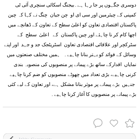
دوسری جگہوں پر جا رہا ہے۔بیجنگ اسکائی سنچری آئی ٹی
کمپنی کے چیئرمین اور سی ای او چن جیان چنگ نے کہا کہ چین
پاکستان اقتصادی تعاون کو اعلیٰ سطح کے تعاون کے ڈھانچے میں
اچھا کام کر نا چاہئے اور چین پاکستان کے اعلیٰ سطح کے
سٹرکچر اور علاقائی اقتصادی تعاون اسٹریٹجک جد و جہد اور اپنے
وسائل کے فوائد کو بہتر بنانا چاہیے۔ ہمیں مختلف صنعتوں میں
نمایاں اقدارکے ساتھ بڑے پیمانے پر منصوبوں کی منصوبہ بندی
کرنی چاہیے، بڑی تعداد میں چھوٹے منصوبوں کو ضم کرنا چاہیے
جنہیں بڑے پیمانے پر موثر بنانا مشکل ہے، اور تعاون کے لیے کئی
بڑے پیمانے پر منصوبوں کا آغاز کرنا چاہیے۔