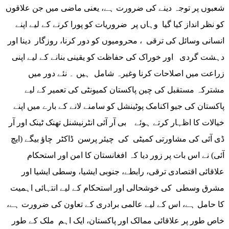
شعبوں پر توجہ دینے کی ضرورت ہے، یعنی ماضی میں جن علاقوں
کو نظر انداز کیا گیا وہاں پر ضروریات کو پورا کرنے کے لیے اپنے
انسانی وسائل کی ترقی ، محرومیوں کو دور کرنا، روزگار دینا اور
دہشت گردی اور خوراک کی حفاظت کو یقینی بنانے کے لیے اپنی
زراعت میں اصلاحات کرنا وغیرہ شامل ہیں ۔ نئے دور میں
مشترکہ مستقبل کی چین پاکستان کمیونٹی کی تعمیر کے لیے
پاکستان کی جیو اکنامک پوٹینشل کو سامنے لانے کے بارے میں اپنے
خیالات کا اظہار کرتے ہوئے بی آر آئی انٹرنیشنل تھنک ٹینک اور آر
ڈی آئی کی مشاورتی کمیٹی کی چیئر پرسن ڈاکٹر چاؤ بیگے (ایچ
آئی) نے اس بات پر زور دیا کہ افغانستان کا امن اور استحکام
علاقائی اقتصادی ترقی، رابطے، جنوبی ایشیا، وسطی ایشیا اور
مشرق وسطی کی خوشحالی اور استحکام کے لیے انتہائی اہمیت
کا حامل ہے، اس کے لیے عالمی برادری کے تعاون کی ضرورت ہے،
خاص طور پر علاقائی ممالک اور پاکستان، ایک اہم ملک کے طور