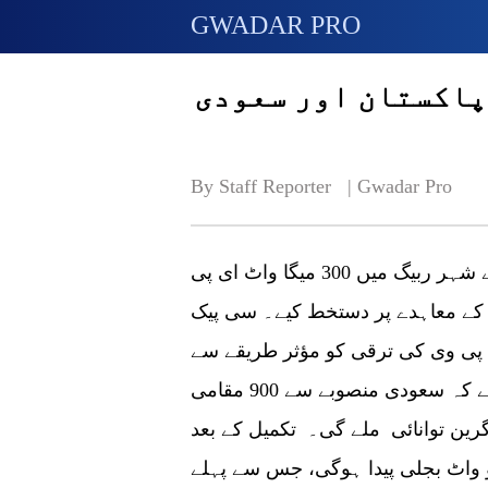
GWADAR PRO
پاکستان اور سعودی
By Staff Reporter   | 
Gwadar Pro
بیجنگ:انرجی چائنا گروپ نے سعودی عرب کے شہر ربیگ میں 300 میگا واٹ ای پی
 کے معاہدے پر دستخط کیے۔ سی پیک
پی وی کی ترقی کو مؤثر طریقے سے
سپورٹ کر رہا ہے۔ گوادر پرو کے مطابق امید ہے کہ سعودی منصوبے سے 900 مقامی
ی اور 45300 گھروں کو گرین توانائی ملے گی۔ تکمیل کے بعد
وبے سے ہر سال اوسطا 2240 کلو واٹ بجلی پیدا ہوگی، جس سے پہلے