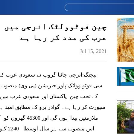
چین فوٹوولٹک انرجی میں 
عرب کی مدد کر رہا ہے
Jul 15, 2021
سی فوٹو وولٹک پاور جنریشن (پی وی) منصوبے
کے تحت چین پاکستان اور سعودی عرب میں 
ملازمتیں پیدا ہوں گ
اس منص