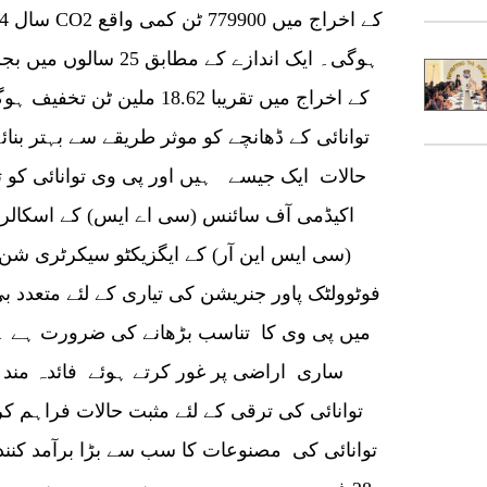
توانائی کے ڈھانچے کو موثر طریقے سے بہتر بن
حالات ایک جیسے ہیں اور پی وی توانائی کو ت
اکیڈمی آف سائنس (سی اے ایس) کے اسکالر،
(سی ایس این آر) کے ایگزیکٹو سیکرٹری شن لئ
فوٹوولٹک پاور جنریشن کی تیاری کے لئے متعدد 
میں پی وی کا تناسب بڑھانے کی ضرورت ہے 
ساری اراضی پر غور کرتے ہوئے فائدہ مند 
توانائی کی ترقی کے لئے مثبت حالات فراہ
توانائی کی مصنوعات کا سب سے بڑا برآمد کنن