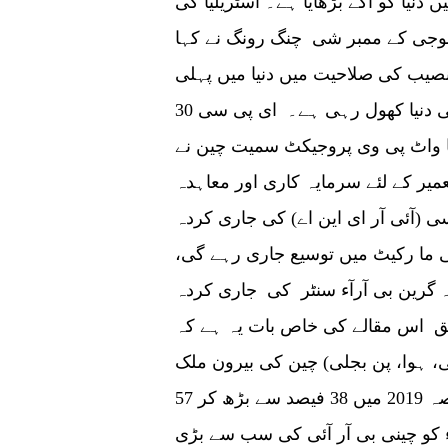
یا کو آگے بڑھایا ہے۔ آسٹریلیا کی
الوجی کے ممبر شی چنگ رونگ نے کہا
صیب کی صلاحیت میں دنیا میں پہلی
پوزیشن حاصل کی ہے، اور پی وی توانائی ایک نئی دنیا کھول رہی ہے۔ ای پی سی 30
پی وی پروجیکٹ، قائد اعظم 100 میگا واٹ پی وی پروجیکٹ سمیت چین نے
میر کے لئے سرمایہ کاری اور معاہدہ
نسی (آئی آر ای این اے) کی جاری کردہ
 ما رکیٹ میں توسیع جاری رہے گی،
 گرین بی آرآء سنٹر کی جاری کردہ
ی انوسمنٹ رپورٹ 2020 کے مطابق اس مقالے کی خاص بات یہ ہے کہ
، ہوا، پن بجلی) چین کی بیرون ملک
توانائی کی زیادہ سرمایہ کاری ہے ـ جس کا حصہ 2019 میں 38 فیصد سے بڑھ کر 57
ان میں ایشیاء کو چینی بی آر آئی کی سب سے بڑی