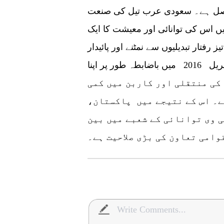
یں تقریبا 54 فی صد ) حاصل ہے۔ سعودی عرب تیل کی صنعت
یں اس کی توانائی اور معیشت کا ایک
 رفتار تبدیلیوں سے نمٹنے اور پائیدار
ترقیاتی اہداف کے لئے سعودی عرب نے اپریل 2016 میں باضابطہ طور پر اپنا
جو توانائی کی منتقلی اور کاربن میں کمی
ے۔ اس کے نتیجے میں پاکستان،
ی وی توانائی کے شعبے میں بین
قوامی تعاون کی بڑی صلاحیت ہے۔