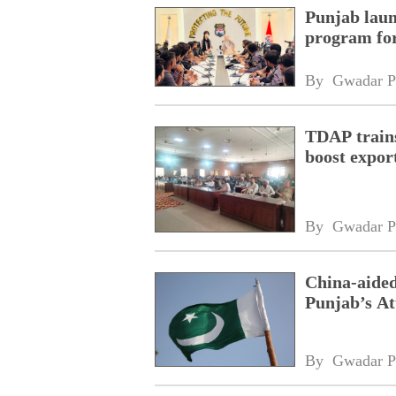
Punjab laun
program fo
By 
Gwadar P
TDAP trains
boost expor
By 
Gwadar P
China-aided
Punjab’s At
By 
Gwadar P