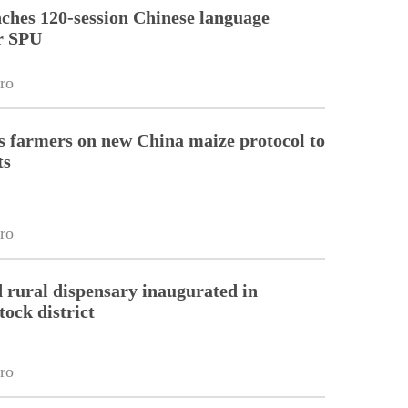
ches 120-session Chinese language
r SPU
ro
 farmers on new China maize protocol to
ts
ro
 rural dispensary inaugurated in
tock district
ro