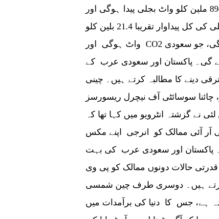
سال 894 ملین کلو واٹ بجلی پیدا ہوگی اور CO2 کے اخراج میں 779900 ٹن کمی واقع
ہوگی۔ ایک اندازے کے مطابق 25 سالوں میں بجلی کی کل پیداوار تقریبا 21.4 بلین کلو
واٹ ہوگی اور CO2 کے اخراج میں تقریبا 18.62 ملین ٹن تخفیف ہوگی، جو سعودی
ائے گی۔ پاکستان اور سعودی عرب کے
رقی دینے کا مطالبہ کرتے ہیں۔ چینی
 چائنا سوسائٹی آف نیچرل ریسورسز
ی نے گزشتہ انٹرویو میں کہا تھا کہ
بی آر آئی ممالک کو انرجی اپنے مکس
۔ پاکستان اور سعودی عرب کی بہت
قدرتی حالات دونوں ممالک کو پی وی
م کرتے ہیں۔ دوسری طرف چین شمسی
دہ ہے، جس کا دنیا کی برآمدات میں