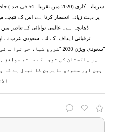
سرمایہ کاری (2020 م
پر بہت زیادہ انحصار کرتا ہے، اس کے نتیجے م
ڈھانچہ ہے۔ عالمی توانائی کے تناظر میں تیز
''سعودی ویژن 2030 ''شروع کیا، 
پر پاکستان کی توجہ کے ساتھ موافق ہ
چین اور سعودی ماہرین کا خیال ہے کہ پ
الا