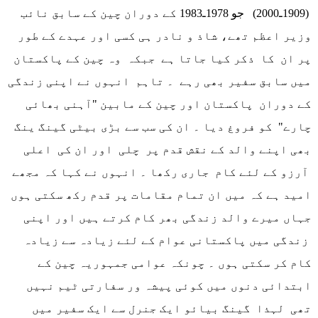
(1909ـ2000) جو 1978ـ1983 کے دوران چین کے سابق نائب
وزیر اعظم تھے، شاذ و نادر ہی کسی اور عہدے کے طور
پر ان کا ذکر کیا جاتا ہے جبکہ وہ چین کے پاکستان
میں سابق سفیر بھی رہے ۔ تاہم انہوں نے اپنی زندگی
کے دوران پاکستان اور چین کے مابین "آہنی بھائی
چارے" کو فروغ دیا ۔ ان کی سب سے بڑی بیٹی گینگ ینگ
بھی اپنے والد کے نقش قدم پر چلی اور ان کی اعلی
آرزو کے لئے کام جاری رکھا ۔ انہوں نے کہا کہ مجھے
امید ہے کہ میں ان تمام مقامات پر قدم رکھ سکتی ہوں
جہاں میرے والد زندگی بھر کام کرتے ہیں اور اپنی
زندگی میں پاکستانی عوام کے لئے زیادہ سے زیادہ
کام کر سکتی ہوں ۔ چونکہ عوامی جمہوریہ چین کے
ابتدائی دنوں میں کوئی پیشہ ور سفارتی ٹیم نہیں
تھی لہذا گینگ بیائو ایک جنرل سے ایک سفیر میں