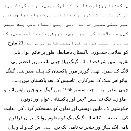
پاکستانی وزارت خارجہ کے ایک عہدیدار نے گینگ بیا
ئو کو بتایا کہ گورنر کے لئے یہ پہلا موقع تھا جب کسی
غیر ملکی سفیر جس نے ابھی اپنی اسناد بھی پیش نہیں
کیں سے ملاقات کی اور جس سے چینی حکومت اور سفیر کے
ساتھ وابستہ گورنر کی اہمیت ظاہر ہوتی ہے . 23 مارچ
کو اسلامی جمہوریہ پاکستان باضابطہ طور پر قائم ہوا۔ بانی
تقریب میں شرکت کے لئے گینگ بیاؤ چینی نائب وزیر اعظم ہی
لانگ کے ہمراہ تھے۔ گورنر مرزا پاکستان کے پہلے صدر بنے۔ گینگ
بیائو اس ملک کے سرکاری تاسیس کے بعد پاکستان میں پہلے
چینی سفیر بنے۔ جب ستمبر 1956 میں گینگ بیاؤ چین واپس آئے تو
ماؤ زے تنگ نے انہیں "چین اور پاکستانی عوام اور دونوں
حکومتوں کے مابین دوستی اور تعاون کو مستحکم کرنے کی ہدایت
کی۔ تب سے 17 سالہ گینگ ینگ کو معلوم ہوا کہ یہاں قراقرم
نامی ایک پہاڑ اور خنجراب نامی ایک درہ ہے۔ اس کے والد وہاں