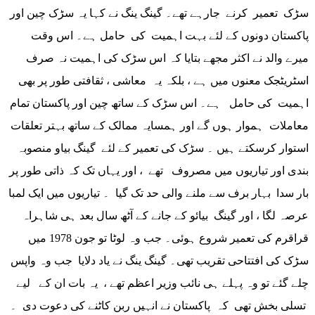
سڑک تعمیر کرنے جارہے تھے۔ گینگ ینگ نے کہا یہ سڑک چین اور
پاکستان دونوں کے لئے بہت اہمیت کی حامل ہے۔ اس وقت
میرے والد نے اکثر مجھے بتایا کہ اس سڑک کی اہمیت نہ صرف
اسٹریٹجک معنوں میں ہے ، بلکہ یہ معاشی ، ثقافتی طور پر بھی
اہمیت کی حامل ہے۔ اس سڑک کے ساتھ چین اور پاکستان تمام
معاملات ہموار ہوں گے اور ہمسایہ ممالک کے ساتھ بہتر تعلقات
استوار کرسکتے ہیں ۔ سڑک کی تعمیر کے لئے گینگ بیاو منصوبہ
بندی اور تیاریوں میں مصروف تھے ، اور یہاں تک کہ ذاتی طور پر
بار سدا بہار برف سے ملنے والی حد تک گیا ۔ تیاریوں میں ایک لمبا
عرصہ لگا ، اور گینگ بیائو کے جانے کے آٹھ سال بعد ہی شاہراہ
قراقرم کی تعمیر شروع ہوئی۔ جب وہ لوٹا تو جون 1978 میں
سڑک کی افتتاحی تقریب تھی۔ گینگ ینگ نے یاد دلایا جب وہ واپس
چلے گئے تو وہ پہلے ہی نائب وزیر اعظم تھے ، یہ بات ان کے لیے
تسلی بخش تھی کہ پاکستان نے انہیں ربن کاٹنے کی دعوت دی ۔