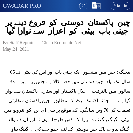
GWADAR PRO
Sign in
چین پاکستان دوستی کو فروغ دینے پر
چینی باپ بیٹی کو اعزاز سے نوازا گیا
By Staff Reporter   | 
China Economic Net
May 24, 2021
بیجنگ : چین میں مشہور ایک چینی باپ اور اس کی بیٹی نے 65
سال تک پاک چین دوستی میں حصہ ڈالا ہے جس پر انہیں 33
سالوں میں بالترتیب ہلالِ پاکستان اور ستارہ پاکستان سے نوازا
گیا ہے ۔ چائنا اکنامک نیٹ کے مطابق۔ چین پاکستان سفارتی
تعلقات کی 70 ویں سالگرہ کے موقع پر سی ای این کو انٹرویو میں
بیٹی گینگ ینگ نے دہرایا کہ کس طرح انہوں نے اور ان کے والد
گینگ بیاؤ نے پاک چین دوستی کے لئے جدو جہدکی ۔ گینگ بیاؤ