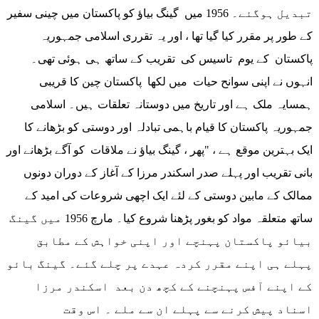
تبدیل ہوگئے۔ 1956 میں گینگ بیاؤ کو پاکستان میں چینی سفیر
کے طور پر مقرر کیا گیا تھا ، اور یہ تقرری اسلامی جمہوریہ
پاکستان کے یوم تاسیس کی تقریب کے ساتھ ہی ہوئی تھی۔
انہوں نے اپنی سوانح حیات میں لکھا پاکستان چین کا قریبی
ہمسایہ ملک ہے اور تاریخ میں دوستانہ تعلقات ہیں۔ اسلامی
جمہوریہ پاکستان کا قیام باہمی تبادلہ اور دوستی کو بڑھانے کا
ایک بہترین موقع ہے ، "پھر ، گینگ بیاؤ نے ملاقات کو آگے بڑھانے اور
بانی تقریب اور پہلے صدر اسکندر مرزا کے آغاز کے دوران دونوں
ممالک کے مابین دوستی کے لئے ایک اچھی شروعات کی امید کے
ساتھ متعلقہ مواد کو بغور پڑھنا شروع کیا۔ مارچ 1956 میں گینگ
بیائو پاکستان پہنچے اور اپنی خواہش کے مطابق
پہلے ہی اپنے مقرر کردہ عہدے پر چلے گئے۔ گینگ بائو
کے اپنے آفس پہنچنے کے کچھ دن بعد اسکندر مرزا
اسناد پیش کرنے سے پہلے ان سے ملے ۔ اس وقت