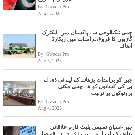
By 
Gwadar Pro
Aug 6, 2026
چینی ٹیکنالوجی سے پاکستان میں الیکٹرک
گاڑیوں کا فروغ،درآمدات میں ریکارڈ
اضافہ
By 
Gwadar Pro
Aug 5, 2026
چین کو برآمدات بڑھانے کے لیے ٹی ڈی اے
پی کی کسانوں کو نئے چینی مکئی
پروٹوکول پر تربیت
By 
Gwadar Pro
Aug 4, 2026
چین-آسیان تعلیمی پلیٹ فارم علاقائی
تعاون کے لیے اہم ہے،پاکستانی قونصل