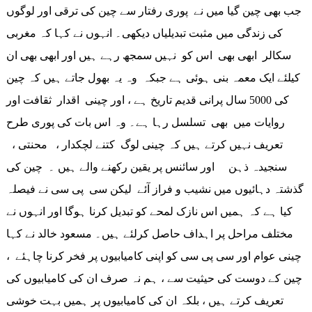
جب بھی چین گیا میں نے پوری رفتار سے چین کی ترقی اور لوگوں
کی زندگی میں مثبت تبدیلیاں دیکھی۔ انہوں نے کہا کہ مغربی
سکالر ابھی بھی اس کو نہیں سمجھ رہے ہیں اور ابھی بھی ان
کیلئے ایک معمہ بنی ہوئی ہے جبکہ وہ یہ بھول جاتے ہیں کہ چین
کی 5000 سال پرانی قدیم تاریخ ہے ، اور چینی اقدار ثقافت اور
روایات میں بھی تسلسل رہا ہے۔ وہ اس بات کی پوری طرح
تعریف نہیں کرتے ہیں کہ چینی لوگ کتنے لچکدار ، محنتی ،
سنجیدہ ذہن اور سائنس پر یقین رکھنے والے ہیں ۔ چین کی
گذشتہ دہائیوں میں نشیب و فراز آئے لیکن سی پی سی نے فیصلہ
کیا ہے کہ ہمیں اس نازک لمحے کو تبدیل کرنا ہوگا اور انہوں نے
مختلف مراحل پر اہداف حاصل کرلئے ہیں۔ مسعود خالد نے کہا
چینی عوام اور سی پی سی کو اپنی کامیابیوں پر فخر کرنا چاہئے ،
چین کے دوست کی حیثیت سے ، ہم نہ صرف ان کی کامیابیوں کی
تعریف کرتے ہیں ، بلکہ ان کی کامیابیوں پر ہمیں بہت خوشی