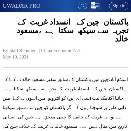
GWADAR PRO
Sign in
پاکستان چین کے انسداد غربت کے
تجربہ سے سیکھ سکتا ہے ،مسعود
خالد
By Staff Reporter   | 
China Economic Net
May 19, 2021
اسلام آباد:چین میں پاکستان کے سابق سفیر مسعود خالد نے کہا کہ
پاکستان چین کے انسداد غربت کے تجربہ سے سیکھ سکتا ہے۔
چائنا اکنامک نیٹ (سی ای این) کو انٹرویو میں انہوں نے کہا میں
ذاتی طور پر سوچتا ہوں کہ اگر پاکستان کو چین سے سبق سیکھنا
ہے تو یہ غربت کے خاتمے کا چینی معجزہ ہے جس کی انسانی
تاریخ میں مثال نہیں ہے۔ مسعود خالد نے غربت کے خلاف چین کی