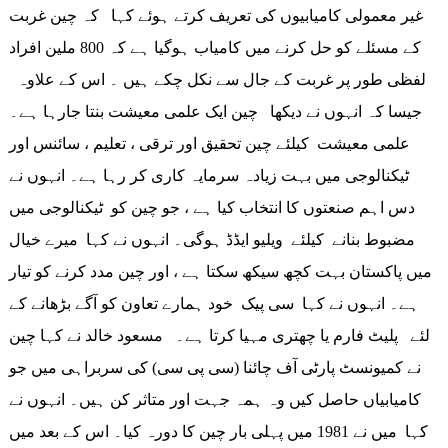
غیر معمولی کامیابیوں کی تعریف کرتے ہوئے کہا کہ چین غربت
کے مسئلے کو حل کرنے میں کامیاب ہوگیا ہے کہ 800 ملین افراد
لفظی طور پر غربت کے جال سے نکل چکے ہیں ۔ اس کے علاوہ
جیسا کہ انہوں نے دیکھا چین ایک علمی معیشت بنتا جارہا ہے۔
علمی معیشت کیلئے چین تحقیق اور ترقی ، تعلیم ، سائنس اور
ٹیکنالوجی میں بہت زیادہ سرمایہ کاری کر رہا ہے۔ انہوں نے
دس اہم صنعتوں کا انتخاب کیا ہے ، جو چین کو ٹیکنالوجی میں
مضبوط بنانے کیلئے ویلیو ایڈڈ ہوگی۔ انہوں نے کہا میرے خیال
میں پاکستان بہت کچھ سیکھ سکتا ہے ، اور چین مدد کرنے کو تیار
ہے۔ انہوں نے کہا سی پیک خود ہمارے تعاون کو آگے بڑھانے کے
لئے پلیٹ فارم یا چھتری مہیا کرتا ہے۔ مسعود خالد نے کہا چین
نے کمیونسٹ پارٹی آف چائنا (سی پی سی) کی سربراہی میں جو
کامیابیاں حاصل کیں وہ ہمہ جہت اور متاثر کن ہیں۔ انہوں نے
کہا میں نے 1981 میں پہلی بار چین کا دورہ کیا۔ اس کے بعد میں