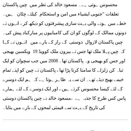
محسوس ہوتی ہے۔ مسعود خالد کی نظر میں چین پاکستان
تعلقات "جنوبی ایشیاء میں امن و استحکام کیلئے چٹان ہیں۔
خطے میں ہونے والی بہت ساری پیشرفتوں کو دیکھ کر ، انہوں نے
دونوں ممالک کے لوگوں کو ان کی کامیابیوں پر مبارکباد پیش کی۔
چین پاکستان لازوال دوستی کے راز کے بارے میں انہوں نے کہا
کہ چین پہلا ملک تھا جس نے بیرون ملک کوویڈ 19 ویکسین بھیجی
اور جس کو بھیجی وہ پاکستان تھا۔ 2008 میں جب سچوان کو ایک
تباہ کن زلزلے کا سامنا کرنا پڑا تھا ، پاکستان نے چین کو اپنے تمام
خیمے بھیج دیئے تھے۔ ان سے یہ ظاہر ہوتا ہے کہ ہم ایک دوسرے
کے لئے کیسا محسوس کرتے ہیں ، اور ایک دوسرے کے لئے ہمارے
پاس کس طرح کا جذبہ ہے ،مسعود خالد نے چین پاکستان دوستی
کی تاریخ کے بہت سے قیمتی لمحوں کے بارے میں بتایا۔